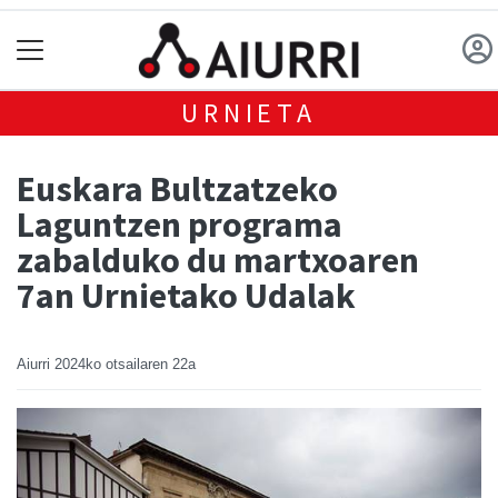
URNIETA
Euskara Bultzatzeko
Laguntzen programa
zabalduko du martxoaren
7an Urnietako Udalak
Aiurri
2024ko otsailaren 22a