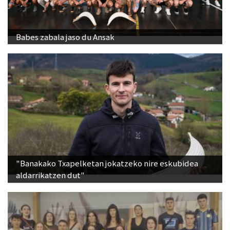
Babes zabala jaso du Ansak
"Banakako Txapelketan jokatzeko nire eskubidea
aldarrikatzen dut"