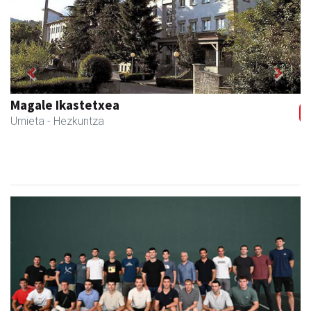
Previous
Next
Magale Ikastetxea
Urnieta
- Hezkuntza