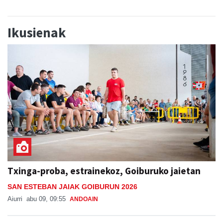
Ikusienak
Txinga-proba, estrainekoz, Goiburuko jaietan
SAN ESTEBAN JAIAK GOIBURUN 2026
Aiurri
abu 09, 09:55
ANDOAIN