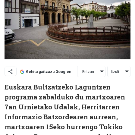
Entzun
Itzuli
Gehitu gaitzazu Googlen
Euskara Bultzatzeko Laguntzen
programa zabalduko du martxoaren
7an Urnietako Udalak, Herritarren
Informazio Batzordearen aurrean,
martxoaren 15eko hurrengo Tokiko