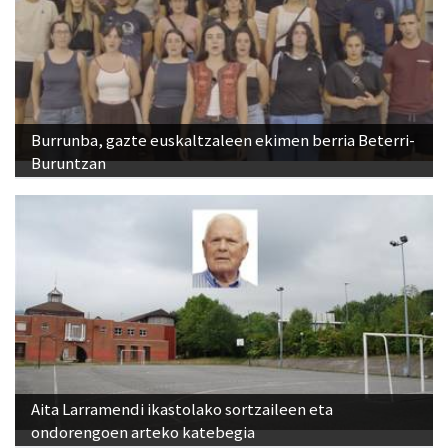
Burrunba, gazte euskaltzaleen ekimen berria Beterri-
Buruntzan
Aita Larramendi ikastolako sortzaileen eta
ondorengoen arteko katebegia