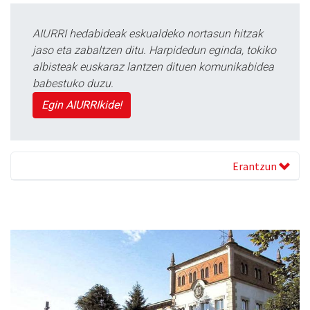
AIURRI hedabideak eskualdeko nortasun hitzak
jaso eta zabaltzen ditu. Harpidedun eginda, tokiko
albisteak euskaraz lantzen dituen komunikabidea
babestuko duzu.
Egin AIURRIkide!
Erantzun