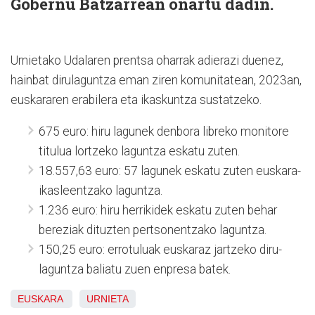
Gobernu Batzarrean onartu dadin.
Urnietako Udalaren prentsa oharrak adierazi duenez,
hainbat dirulaguntza eman ziren komunitatean, 2023an,
euskararen erabilera eta ikaskuntza sustatzeko.
675 euro: hiru lagunek denbora libreko monitore
titulua lortzeko laguntza eskatu zuten.
18.557,63 euro: 57 lagunek eskatu zuten euskara-
ikasleentzako laguntza.
1.236 euro: hiru herrikidek eskatu zuten behar
bereziak dituzten pertsonentzako laguntza.
150,25 euro: errotuluak euskaraz jartzeko diru-
laguntza baliatu zuen enpresa batek.
EUSKARA
URNIETA