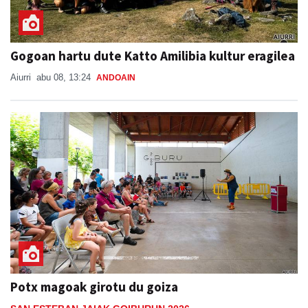
Gogoan hartu dute Katto Amilibia kultur eragilea
Aiurri
abu 08, 13:24
ANDOAIN
Potx magoak girotu du goiza