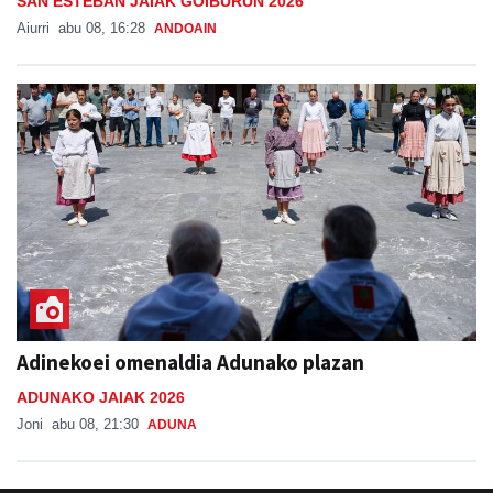
SAN ESTEBAN JAIAK GOIBURUN 2026
Aiurri
abu 08, 16:28
ANDOAIN
Adinekoei omenaldia Adunako plazan
ADUNAKO JAIAK 2026
Joni
abu 08, 21:30
ADUNA