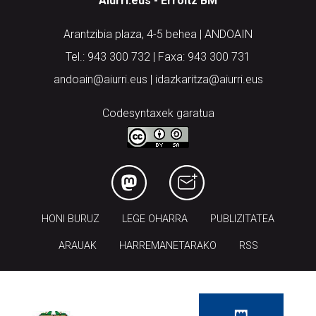
Aiurri.eus - Erroitz BM
Arantzibia plaza, 4-5 behea | ANDOAIN
Tel.: 943 300 732 | Faxa: 943 300 731
andoain@aiurri.eus | idazkaritza@aiurri.eus
Codesyntaxek garatua
HONI BURUZ
LEGE OHARRA
PUBLIZITATEA
ARAUAK
HARREMANETARAKO
RSS