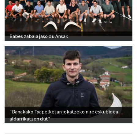
Babes zabala jaso du Ansak
"Banakako Txapelketan jokatzeko nire eskubidea
aldarrikatzen dut"