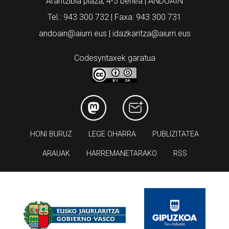
Arantzibia plaza, 4-5 behea | ANDOAIN
Tel.: 943 300 732 | Faxa: 943 300 731
andoain@aiurri.eus | idazkaritza@aiurri.eus
Codesyntaxek garatua
HONI BURUZ
LEGE OHARRA
PUBLIZITATEA
ARAUAK
HARREMANETARAKO
RSS