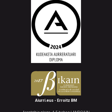
Aiurri.eus - Erroitz BM