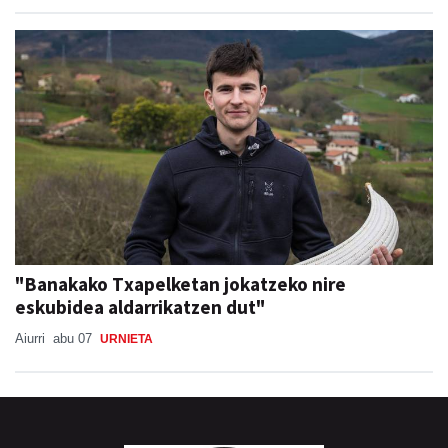
"Banakako Txapelketan jokatzeko nire
eskubidea aldarrikatzen dut"
Aiurri
abu 07
URNIETA