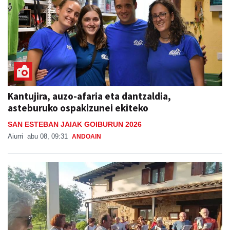
Kantujira, auzo-afaria eta dantzaldia,
asteburuko ospakizunei ekiteko
SAN ESTEBAN JAIAK GOIBURUN 2026
Aiurri
abu 08, 09:31
ANDOAIN