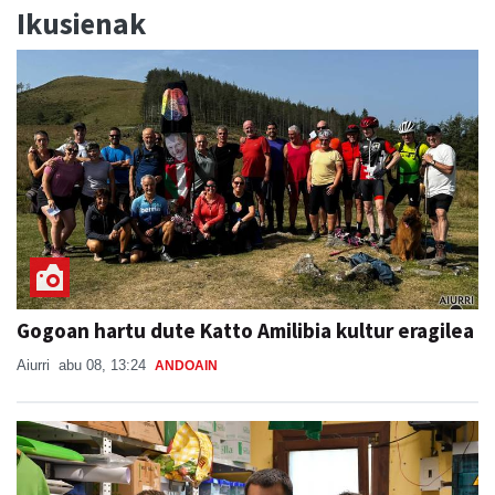
Ikusienak
Gogoan hartu dute Katto Amilibia kultur eragilea
Aiurri
abu 08, 13:24
ANDOAIN