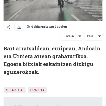
Gehitu gaitzazu Googlen
Entzun
Itzuli
Bart arratsaldean, euripean, Andoain
eta Urnieta artean grabaturikoa.
Egoera bitxiak eskaintzen dizkigu
egunerokoak.
GIZARTEA
URNIETA