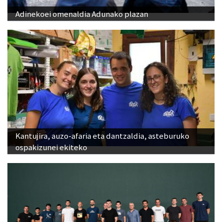
Adinekoei omenaldia Adunako plazan
Kantujira, auzo-afaria eta dantzaldia, asteburuko
ospakizunei ekiteko