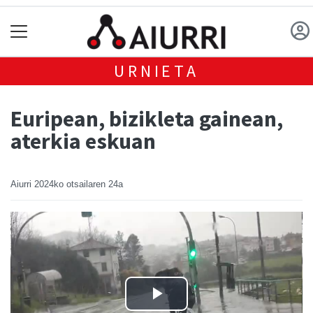
URNIETA
Euripean, bizikleta gainean,
aterkia eskuan
Aiurri
2024ko otsailaren 24a