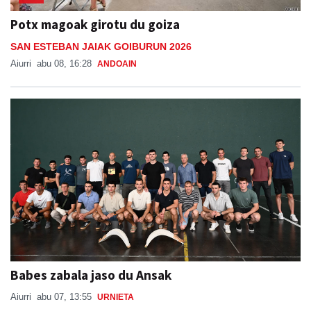
Potx magoak girotu du goiza
SAN ESTEBAN JAIAK GOIBURUN 2026
Aiurri
abu 08, 16:28
ANDOAIN
Babes zabala jaso du Ansak
Aiurri
abu 07, 13:55
URNIETA