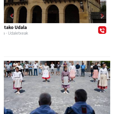
Previous
Next
Itxaspe
Urnieta
- Frutategiak