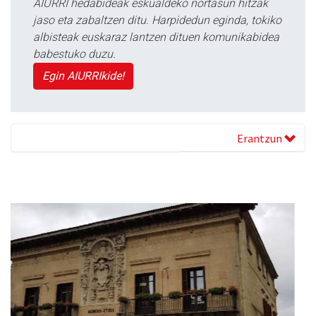
AIURRI hedabideak eskualdeko nortasun hitzak
jaso eta zabaltzen ditu. Harpidedun eginda, tokiko
albisteak euskaraz lantzen dituen komunikabidea
babestuko duzu.
Egin AIURRIkide!
Erantzun