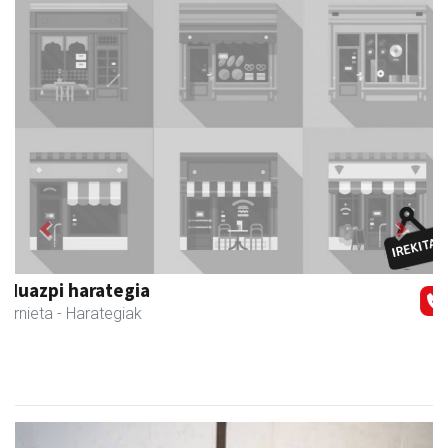
Previous
Next
Urnietako Udala
Urnieta
- Udaletxeak