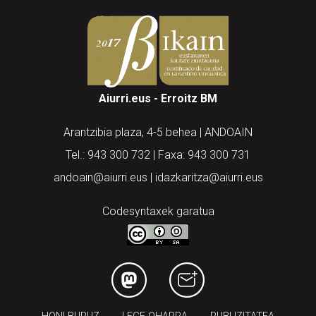
Aiurri.eus - Erroitz BM
Arantzibia plaza, 4-5 behea | ANDOAIN
Tel.: 943 300 732 | Faxa: 943 300 731
andoain@aiurri.eus | idazkaritza@aiurri.eus
Codesyntaxek garatua
HONI BURUZ
LEGE OHARRA
PUBLIZITATEA
ARAUAK
HARREMANETARAKO
RSS