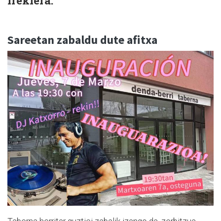
irekiera.
Sareetan zabaldu dute afitxa