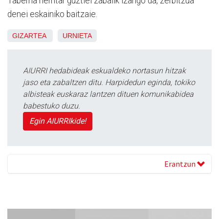
Taberna herritar guztiei zabalik izango da, zerbitzua
denei eskainiko baitzaie.
GIZARTEA
URNIETA
AIURRI hedabideak eskualdeko nortasun hitzak
jaso eta zabaltzen ditu. Harpidedun eginda, tokiko
albisteak euskaraz lantzen dituen komunikabidea
babestuko duzu.
Egin AIURRIkide!
Erantzun