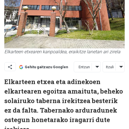
Elkarteen etxearen kanpoaldea, eraikitze lanetan ari zirela
Entzun
Itzuli
Gehitu gaitzazu Googlen
Elkarteen etxea eta adinekoen
elkartearen egoitza amaituta, beheko
solairuko taberna irekitzea besterik
ez da falta. Tabernako arduradunek
ostegun honetarako iragarri dute