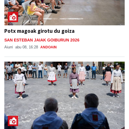
Potx magoak girotu du goiza
SAN ESTEBAN JAIAK GOIBURUN 2026
Aiurri
abu 08, 16:28
ANDOAIN
Adinekoei omenaldia Adunako plazan