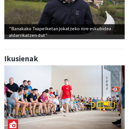
"Banakako Txapelketan jokatzeko nire eskubidea
aldarrikatzen dut"
Ikusienak
Txinga-proba, estrainekoz, Goiburuko jaietan