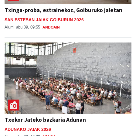
SAN ESTEBAN JAIAK GOIBURUN 2026
Aiurri
abu 09, 09:55
ANDOAIN
Txekor Jateko bazkaria Adunan
ADUNAKO JAIAK 2026
Aiurri
abu 09, 16:33
ADUNA