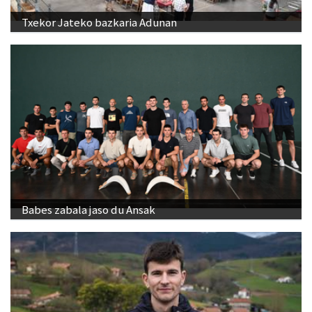
Babes zabala jaso du Ansak