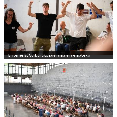
Erromeria, Goiburuko jaiei amaiera emateko
Txekor Jateko bazkaria Adunan