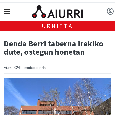
URNIETA
Denda Berri taberna irekiko
dute, ostegun honetan
Aiurri
2024ko martxoaren 4a