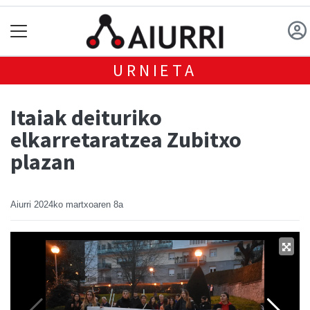
URNIETA
Itaiak deituriko
elkarretaratzea Zubitxo
plazan
Aiurri
2024ko martxoaren 8a