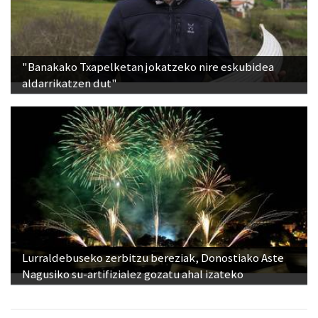
"Banakako Txapelketan jokatzeko nire eskubidea
aldarrikatzen dut"
Lurraldebuseko zerbitzu bereziak, Donostiako Aste
Nagusiko su-artifizialez gozatu ahal izateko