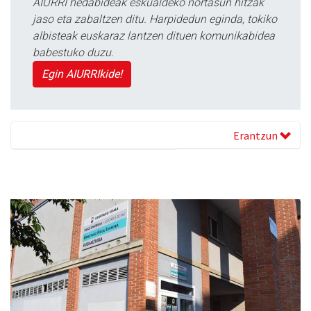
AIURRI hedabideak eskualdeko nortasun hitzak
jaso eta zabaltzen ditu. Harpidedun eginda, tokiko
albisteak euskaraz lantzen dituen komunikabidea
babestuko duzu.
Egin AIURRIkide!
Erantzun