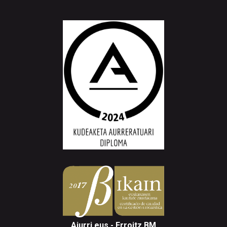
Aiurri.eus - Erroitz BM