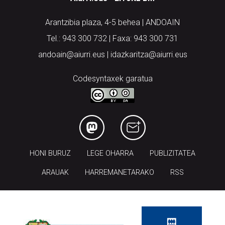
Arantzibia plaza, 4-5 behea | ANDOAIN
Tel.: 943 300 732 | Faxa: 943 300 731
andoain@aiurri.eus | idazkaritza@aiurri.eus
Codesyntaxek garatua
HONI BURUZ
LEGE OHARRA
PUBLIZITATEA
ARAUAK
HARREMANETARAKO
RSS