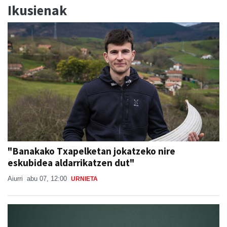
Ikusienak
"Banakako Txapelketan jokatzeko nire
eskubidea aldarrikatzen dut"
Aiurri
abu 07, 12:00
URNIETA