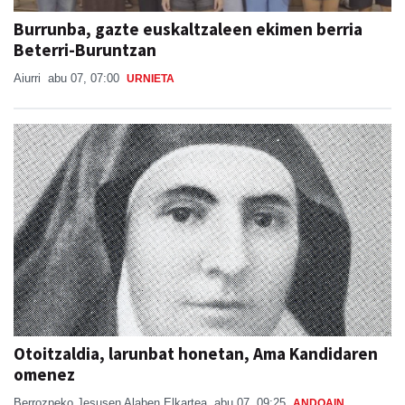
Burrunba, gazte euskaltzaleen ekimen berria
Beterri-Buruntzan
Aiurri
abu 07, 07:00
URNIETA
Otoitzaldia, larunbat honetan, Ama Kandidaren
omenez
Berrozpeko Jesusen Alaben Elkartea
abu 07, 09:25
ANDOAIN