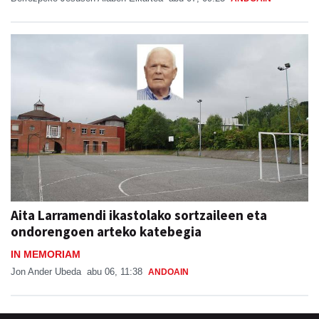
Aita Larramendi ikastolako sortzaileen eta
ondorengoen arteko katebegia
IN MEMORIAM
Jon Ander Ubeda
abu 06, 11:38
ANDOAIN