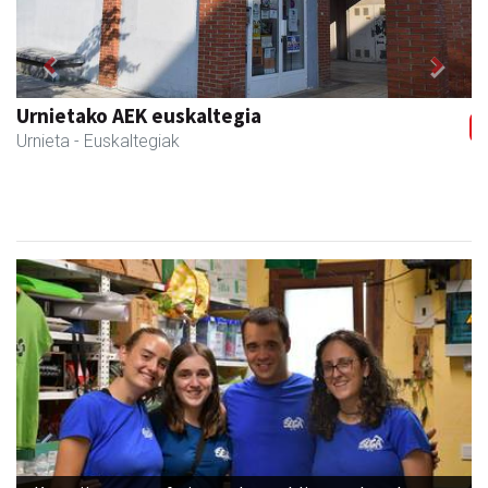
Previous
Next
Magale Ikastetxea
Urnieta
- Hezkuntza