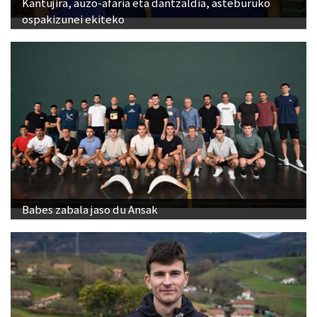
Kantujira, auzo-afaria eta dantzaldia, asteburuko
ospakizunei ekiteko
Babes zabala jaso du Ansak