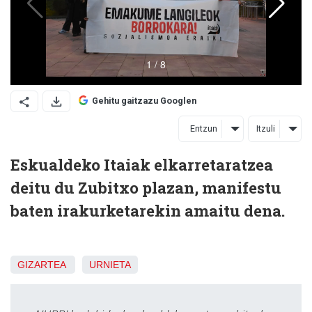
Gehitu gaitzazu Googlen
Entzun
Itzuli
Eskualdeko Itaiak elkarretaratzea
deitu du Zubitxo plazan, manifestu
baten irakurketarekin amaitu dena.
GIZARTEA
URNIETA