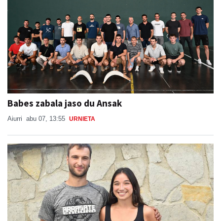
Babes zabala jaso du Ansak
Aiurri
abu 07, 13:55
URNIETA