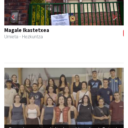
Previous
Next
Magale Ikastetxea
Urnieta
- Hezkuntza