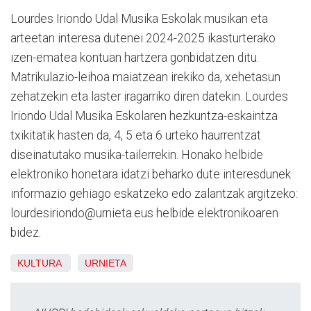
Lourdes Iriondo Udal Musika Eskolak musikan eta
arteetan interesa dutenei 2024-2025 ikasturterako
izen-ematea kontuan hartzera gonbidatzen ditu.
Matrikulazio-leihoa maiatzean irekiko da, xehetasun
zehatzekin eta laster iragarriko diren datekin. Lourdes
Iriondo Udal Musika Eskolaren hezkuntza-eskaintza
txikitatik hasten da, 4, 5 eta 6 urteko haurrentzat
diseinatutako musika-tailerrekin. Honako helbide
elektroniko honetara idatzi beharko dute interesdunek
informazio gehiago eskatzeko edo zalantzak argitzeko:
lourdesiriondo@urnieta.eus helbide elektronikoaren
bidez.
KULTURA
URNIETA