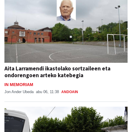
Aita Larramendi ikastolako sortzaileen eta
ondorengoen arteko katebegia
IN MEMORIAM
Jon Ander Ubeda
abu 06, 11:38
ANDOAIN