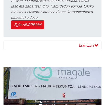
AIURRI hedabideak eskualdeko nortasun hitzak
jaso eta zabaltzen ditu. Harpidedun eginda, tokiko
albisteak euskaraz lantzen dituen komunikabidea
babestuko duzu.
Egin AIURRIkide!
Erantzun