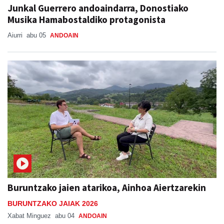
Junkal Guerrero andoaindarra, Donostiako
Musika Hamabostaldiko protagonista
Aiurri
abu 05
ANDOAIN
Buruntzako jaien atarikoa, Ainhoa Aiertzarekin
BURUNTZAKO JAIAK 2026
Xabat Minguez
abu 04
ANDOAIN