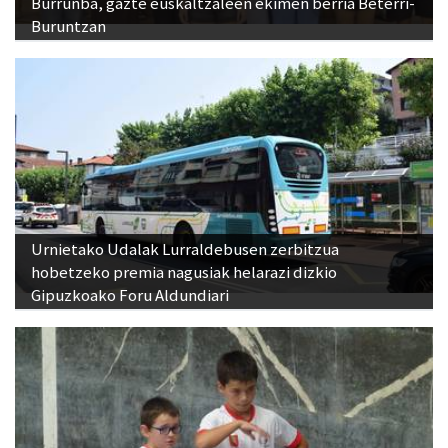
Burrunba, gazte euskaltzaleen ekimen berria Beterri-
Buruntzan
Urnietako Udalak Lurraldebusen zerbitzua
hobetzeko premia nagusiak helarazi dizkio
Gipuzkoako Foru Aldundiari