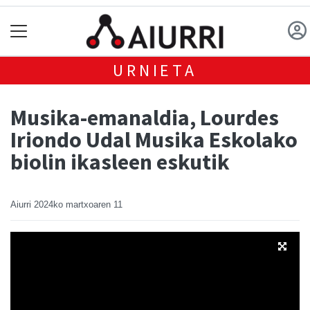
URNIETA
Musika-emanaldia, Lourdes
Iriondo Udal Musika Eskolako
biolin ikasleen eskutik
Aiurri
2024ko martxoaren 11