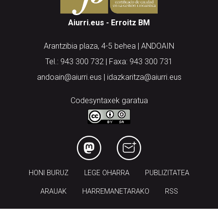
Aiurri.eus - Erroitz BM
Arantzibia plaza, 4-5 behea | ANDOAIN
Tel.: 943 300 732 | Faxa: 943 300 731
andoain@aiurri.eus | idazkaritza@aiurri.eus
Codesyntaxek garatua
HONI BURUZ
LEGE OHARRA
PUBLIZITATEA
ARAUAK
HARREMANETARAKO
RSS