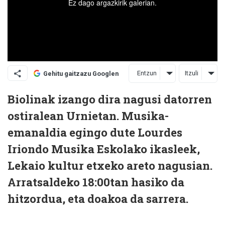
Entzun
Itzuli
Gehitu gaitzazu Googlen
Biolinak izango dira nagusi datorren
ostiralean Urnietan. Musika-
emanaldia egingo dute Lourdes
Iriondo Musika Eskolako ikasleek,
Lekaio kultur etxeko areto nagusian.
Arratsaldeko 18:00tan hasiko da
hitzordua, eta doakoa da sarrera.