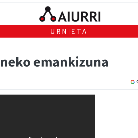
URNIETA
eneko emankizuna