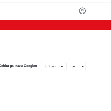
Gehitu gaitzazu Googlen
Entzun
Itzuli