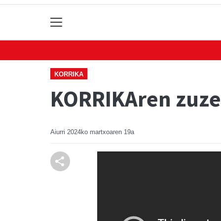
KORRIKA
KORRIKAren zuz
Aiurri
2024ko martxoaren 19a