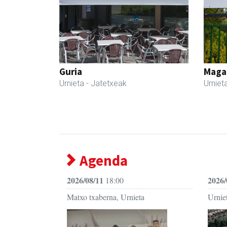
Guria
Maga
Urnieta
- Jatetxeak
Urniet
Agenda
2026/08/11
2026/
18:00
Matxo txaberna, Urnieta
Urniet