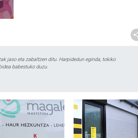
k jaso eta zabaltzen ditu. Harpidedun eginda, tokiko
bidea babestuko duzu.