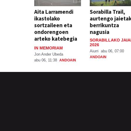
Aita Larramendi
Sorabilla Trail,
ikastolako
aurtengo jaieta
sortzaileen eta
berrikuntza
ondorengoen
nagusia
arteko katebegia
SORABILLAKO JAIA
2026
IN MEMORIAM
Aiurri
abu 06, 07:00
Jon Ander Ubeda
ANDOAIN
abu 06, 11:38
ANDOAIN