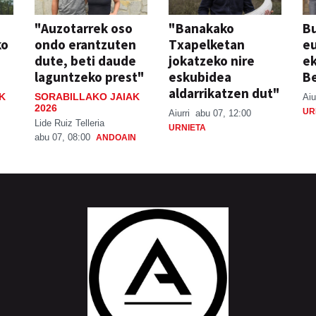
"Auzotarrek oso
"Banakako
Bu
ko
ondo erantzuten
Txapelketan
eu
dute, beti daude
jokatzeko nire
ek
laguntzeko prest"
eskubidea
Be
aldarrikatzen dut"
K
SORABILLAKO JAIAK
Aiu
2026
UR
Aiurri
abu 07, 12:00
Lide Ruiz Telleria
URNIETA
abu 07, 08:00
ANDOAIN