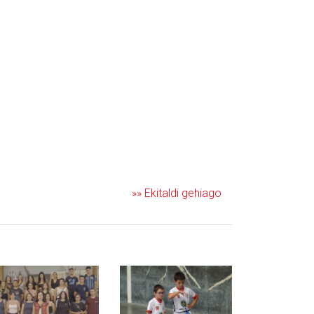
»» Ekitaldi gehiago