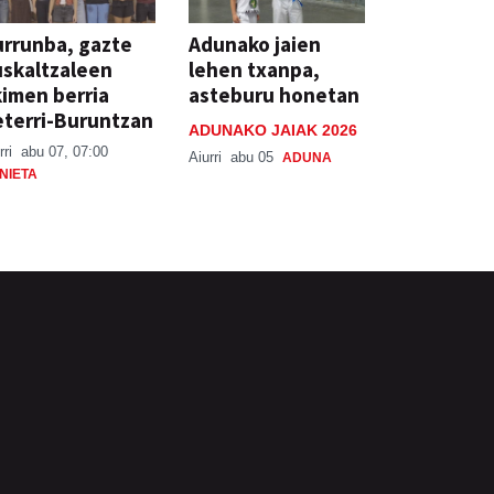
rrunba, gazte
Adunako jaien
skaltzaleen
lehen txanpa,
imen berria
asteburu honetan
terri-Buruntzan
ADUNAKO JAIAK 2026
rri
abu 07, 07:00
Aiurri
abu 05
ADUNA
NIETA