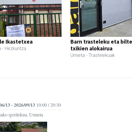
le Ikastetxea
Barn trasteleku eta bilt
txikien alokairua
a
- Hezkuntza
Urnieta
- Trastelekuak
06/13 - 2026/09/13
10:00 / 20:30
ako igerilekua, Urnieta