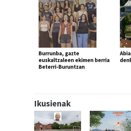
Burrunba, gazte
Abia
euskaltzaleen ekimen berria
denb
Beterri-Buruntzan
Ikusienak