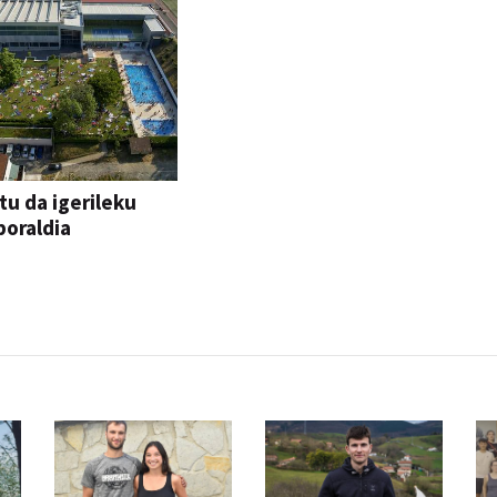
tu da igerileku
oraldia