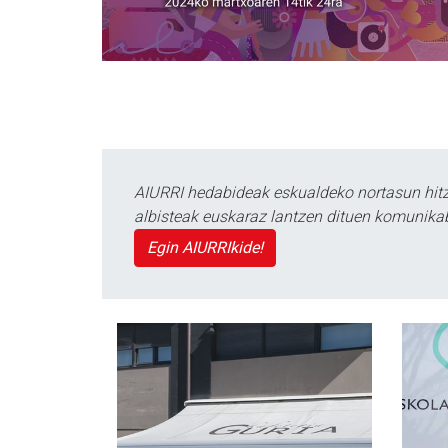
AIURRI hedabideak eskualdeko nortasun hitza
albisteak euskaraz lantzen dituen komunika
Egin AIURRIkide!