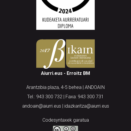
Aiurri.eus - Erroitz BM
Arantzibia plaza, 4-5 behea | ANDOAIN
Tel.: 943 300 732 | Faxa: 943 300 731
andoain@aiurri.eus | idazkaritza@aiurri.eus
Codesyntaxek garatua