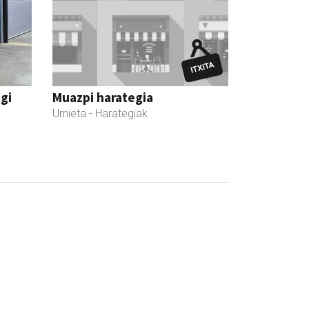
egi
Muazpi harategia
Urnieta
- Harategiak