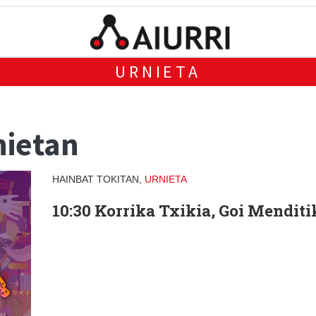
URNIETA
nietan
HAINBAT TOKITAN,
URNIETA
10:30
Korrika Txikia, Goi Menditi