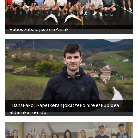
Babes zabala jaso du Ansak
"Banakako Txapelketan jokatzeko nire eskubidea
aldarrikatzen dut"