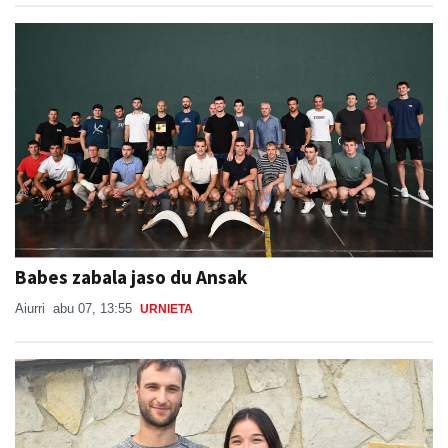
Babes zabala jaso du Ansak
Aiurri
abu 07, 13:55
URNIETA