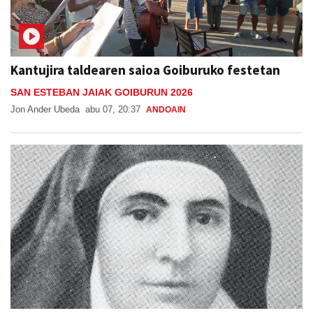
Kantujira taldearen saioa Goiburuko festetan
SAN ESTEBAN JAIAK GOIBURUN 2026
Jon Ander Ubeda
abu 07, 20:37
ANDOAIN
Otoitzaldia, larunbat honetan, Ama Kandidaren
omenez