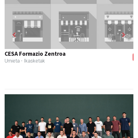
Previous
Next
Osane belar eta eko denda
Urnieta
- Akupuntura