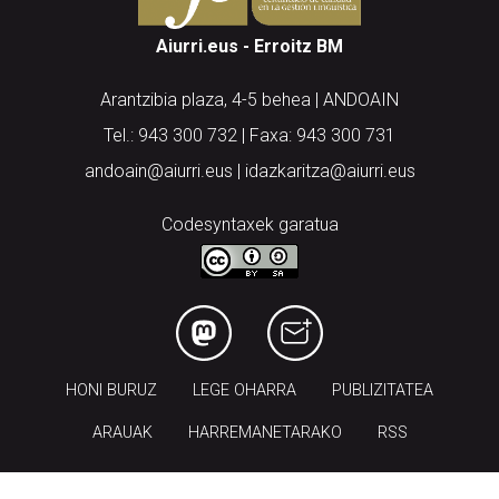
Arantzibia plaza, 4-5 behea | ANDOAIN
Tel.: 943 300 732 | Faxa: 943 300 731
andoain@aiurri.eus | idazkaritza@aiurri.eus
Codesyntaxek garatua
HONI BURUZ
LEGE OHARRA
PUBLIZITATEA
ARAUAK
HARREMANETARAKO
RSS