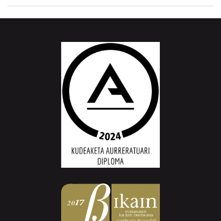
Aiurri.eus - Erroitz BM