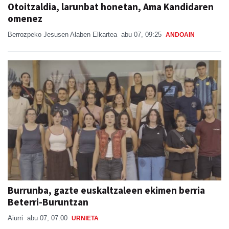
Berrozpeko Jesusen Alaben Elkartea
abu 07, 09:25
ANDOAIN
Burrunba, gazte euskaltzaleen ekimen berria
Beterri-Buruntzan
Aiurri
abu 07, 07:00
URNIETA