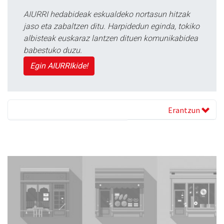
AIURRI hedabideak eskualdeko nortasun hitzak
jaso eta zabaltzen ditu. Harpidedun eginda, tokiko
albisteak euskaraz lantzen dituen komunikabidea
babestuko duzu.
Egin AIURRIkide!
Erantzun