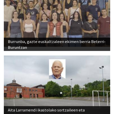
Burrunba, gazte euskaltzaleen ekimen berria Beterri-
Buruntzan
Aita Larramendi ikastolako sortzaileen eta
ondorengoen arteko katebegia