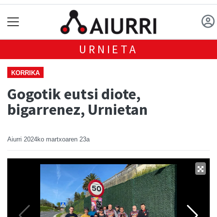
URNIETA
KORRIKA
Gogotik eutsi diote,
bigarrenez, Urnietan
Aiurri
2024ko martxoaren 23a