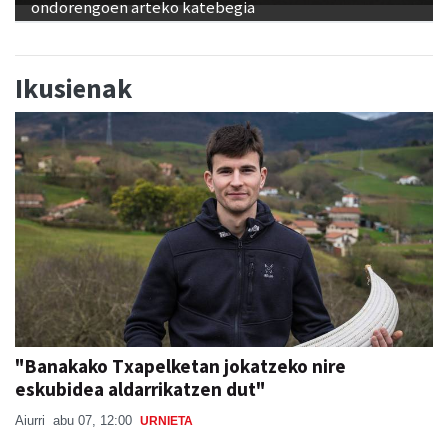
Ikusienak
"Banakako Txapelketan jokatzeko nire
eskubidea aldarrikatzen dut"
Aiurri
abu 07, 12:00
URNIETA