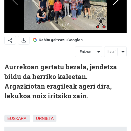
Gehitu gaitzazu Googlen
Entzun
Itzuli
Aurrekoan gertatu bezala, jendetza
bildu da herriko kaleetan.
Argazkiotan eragileak ageri dira,
lekukoa noiz iritsiko zain.
EUSKARA
URNIETA