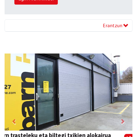
Erantzun
Previous
Next
Guria