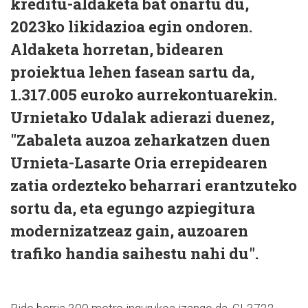
kreditu-aldaketa bat onartu du,
2023ko likidazioa egin ondoren.
Aldaketa horretan, bidearen
proiektua lehen fasean sartu da,
1.317.005 euroko aurrekontuarekin.
Urnietako Udalak adierazi duenez,
"Zabaleta auzoa zeharkatzen duen
Urnieta-Lasarte Oria errepidearen
zatia ordezteko beharrari erantzuteko
sortu da, eta egungo azpiegitura
modernizatzeaz gain, auzoaren
trafiko handia saihestu nahi du".