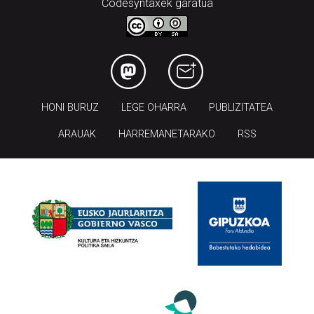
Codesyntaxek garatua
HONI BURUZ
LEGE OHARRA
PUBLIZITATEA
ARAUAK
HARREMANETARAKO
RSS