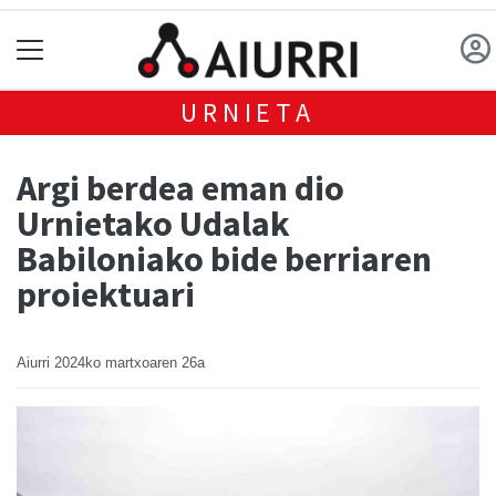
URNIETA
Argi berdea eman dio
Urnietako Udalak
Babiloniako bide berriaren
proiektuari
Aiurri
2024ko martxoaren 26a