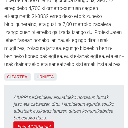
Bide berria 300 metro ingurukoa izango da, GI-3722
errepideko 4,700 kilometro-puntuan dagoen
elkargunetik GI-3832 errepideko etorkizuneko
biribilguneraino, eta guztira 7,00 metroko zabalera
izango duen bi erreiko galtzada izango du. Proiektuaren
lehen fasean honako lan hauek egingo dira: lurrak
mugitzea, zoladura jartzea, egungo bideekin behin-
behineko konexioak egitea, euste-lanak egitea, eta euri-
urak drainatzeko eta saneatzeko sistemak instalatzea.
GIZARTEA
URNIETA
AIURRI hedabideak eskualdeko nortasun hitzak
jaso eta zabaltzen ditu. Harpidedun eginda, tokiko
albisteak euskaraz lantzen dituen komunikabidea
babestuko duzu.
Egin AIURRIkide!