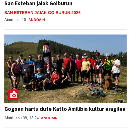
San Esteban jaiak Goiburun
SAN ESTEBAN JAIAK GOIBURUN 2026
Aiurri
uzt 18
ANDOAIN
Gogoan hartu dute Katto Amilibia kultur eragilea
Aiurri
abu 08, 13:24
ANDOAIN