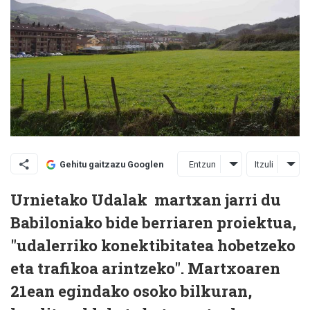
Entzun
Itzuli
Gehitu gaitzazu Googlen
Urnietako Udalak martxan jarri du
Babiloniako bide berriaren proiektua,
"udalerriko konektibitatea hobetzeko
eta trafikoa arintzeko". Martxoaren
21ean egindako osoko bilkuran,