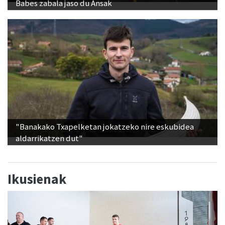
Babes zabala jaso du Ansak
"Banakako Txapelketan jokatzeko nire eskubidea
aldarrikatzen dut"
Ikusienak