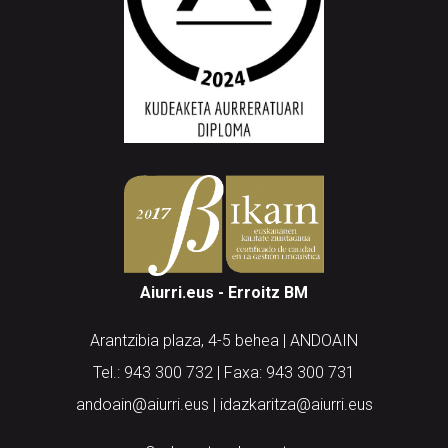
Aiurri.eus - Erroitz BM
Arantzibia plaza, 4-5 behea | ANDOAIN
Tel.: 943 300 732 | Faxa: 943 300 731
andoain@aiurri.eus | idazkaritza@aiurri.eus