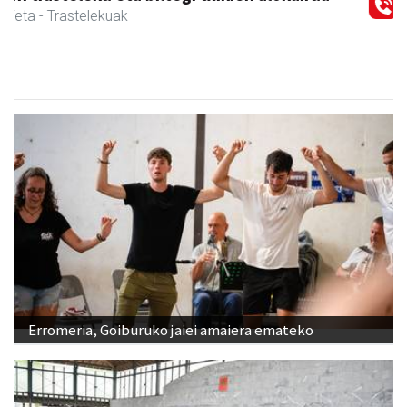
Urnieta
- Jatetxeak
Erromeria, Goiburuko jaiei amaiera emateko