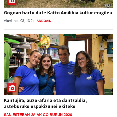
Gogoan hartu dute Katto Amilibia kultur eragilea
Aiurri
abu 08, 13:24
ANDOAIN
Kantujira, auzo-afaria eta dantzaldia,
asteburuko ospakizunei ekiteko
SAN ESTEBAN JAIAK GOIBURUN 2026