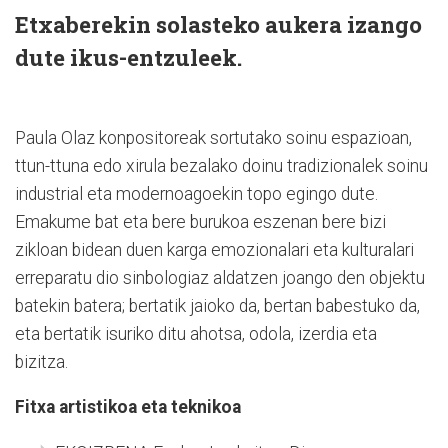
Etxaberekin solasteko aukera izango
dute ikus-entzuleek.
Paula Olaz konpositoreak sortutako soinu espazioan,
ttun-ttuna edo xirula bezalako doinu tradizionalek soinu
industrial eta modernoagoekin topo egingo dute.
Emakume bat eta bere burukoa eszenan bere bizi
zikloan bidean duen karga emozionalari eta kulturalari
erreparatu dio sinbologiaz aldatzen joango den objektu
batekin batera; bertatik jaioko da, bertan babestuko da,
eta bertatik isuriko ditu ahotsa, odola, izerdia eta
bizitza.
Fitxa artistikoa eta teknikoa