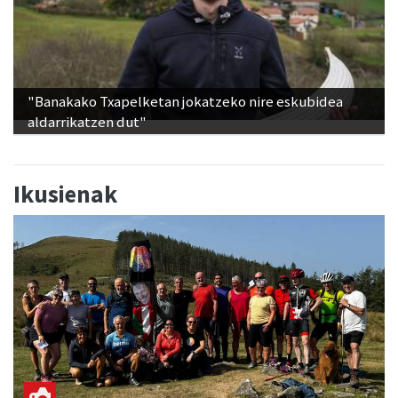
"Banakako Txapelketan jokatzeko nire eskubidea
aldarrikatzen dut"
Ikusienak