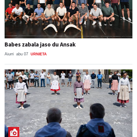
Babes zabala jaso du Ansak
Aiurri
abu 07
URNIETA