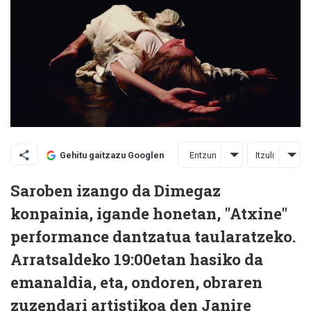
Entzun
Itzuli
Gehitu gaitzazu Googlen
Saroben izango da Dimegaz
konpainia, igande honetan, "Atxine"
performance dantzatua taularatzeko.
Arratsaldeko 19:00etan hasiko da
emanaldia, eta, ondoren, obraren
zuzendari artistikoa den Janire