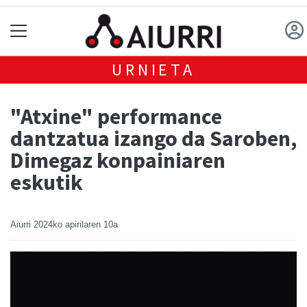
URNIETA
"Atxine" performance
dantzatua izango da Saroben,
Dimegaz konpainiaren
eskutik
Aiurri
2024ko apirilaren 10a