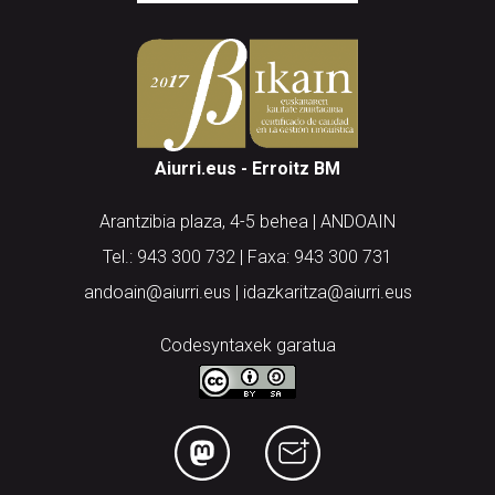
Aiurri.eus - Erroitz BM
Arantzibia plaza, 4-5 behea | ANDOAIN
Tel.: 943 300 732 | Faxa: 943 300 731
andoain@aiurri.eus | idazkaritza@aiurri.eus
Codesyntaxek garatua