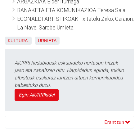
ARGAZKIAK Eider Iturriaga
BANAKETA ETA KOMUNIKAZIOA Teresa Sala
EGONALDI ARTISTIKOAK Txitatoki Zirko, Garaion,
La Nave, Sarobe Urnieta
KULTURA
URNIETA
AIURRI hedabideak eskualdeko nortasun hitzak
jaso eta zabaltzen ditu. Harpidedun eginda, tokiko
albisteak euskaraz lantzen dituen komunikabidea
babestuko duzu.
Egin AIURRIkide!
Erantzun