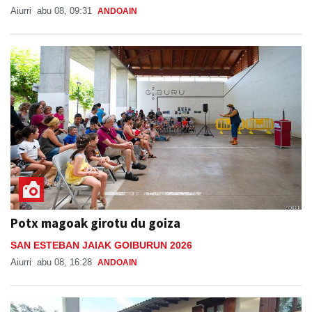
Aiurri
abu 08, 09:31
ANDOAIN
Potx magoak girotu du goiza
SAN ESTEBAN JAIAK GOIBURUN 2026
Aiurri
abu 08, 16:28
ANDOAIN