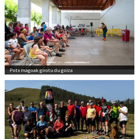
Potx magoak girotu du goiza