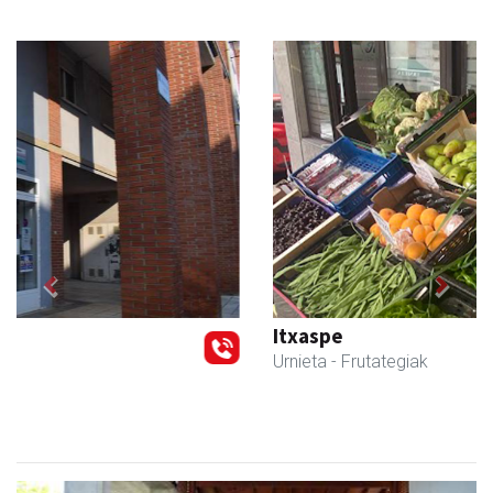
Previous
Next
Itxaspe
Urnieta
- Frutategiak