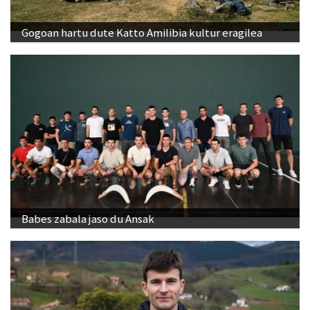
Gogoan hartu dute Katto Amilibia kultur eragilea
Babes zabala jaso du Ansak