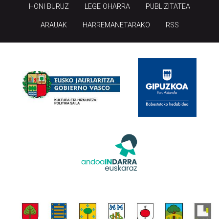
HONI BURUZ
LEGE OHARRA
PUBLIZITATEA
ARAUAK
HARREMANETARAKO
RSS