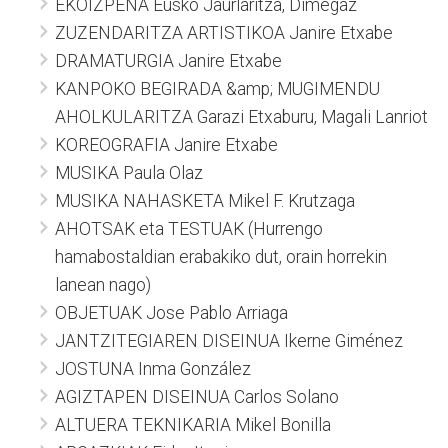
EKOIZPENA Eusko Jaurlaritza, Dimegaz
ZUZENDARITZA ARTISTIKOA Janire Etxabe
DRAMATURGIA Janire Etxabe
KANPOKO BEGIRADA &amp; MUGIMENDU
AHOLKULARITZA Garazi Etxaburu, Magali Lanriot
KOREOGRAFIA Janire Etxabe
MUSIKA Paula Olaz
MUSIKA NAHASKETA Mikel F. Krutzaga
AHOTSAK eta TESTUAK (Hurrengo
hamabostaldian erabakiko dut, orain horrekin
lanean nago)
OBJETUAK Jose Pablo Arriaga
JANTZITEGIAREN DISEINUA Ikerne Giménez
JOSTUNA Inma González
AGIZTAPEN DISEINUA Carlos Solano
ALTUERA TEKNIKARIA Mikel Bonilla