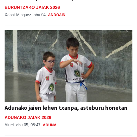
BURUNTZAKO JAIAK 2026
Xabat Minguez
abu 04
ANDOAIN
Adunako jaien lehen txanpa, asteburu honetan
ADUNAKO JAIAK 2026
Aiurri
abu 05, 08:47
ADUNA