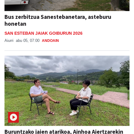
Bus zerbitzua Sanestebanetara, asteburu
honetan
SAN ESTEBAN JAIAK GOIBURUN 2026
Aiurri
abu 05, 07:00
ANDOAIN
Buruntzako jaien atarikoa, Ainhoa Aiertzarekin