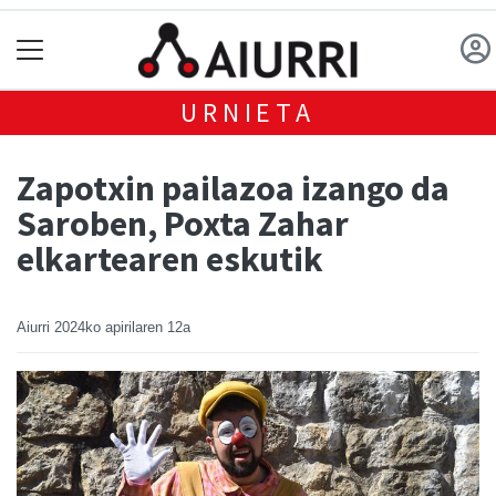
URNIETA
Zapotxin pailazoa izango da
Saroben, Poxta Zahar
elkartearen eskutik
Aiurri
2024ko apirilaren 12a