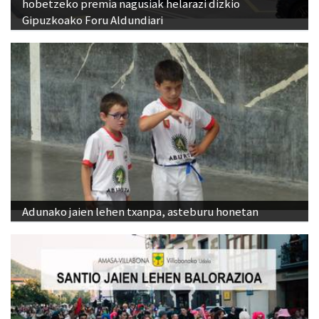
hobetzeko premia nagusiak helarazi dizkio
Gipuzkoako Foru Aldundiari
Adunako jaien lehen txanpa, asteburu honetan