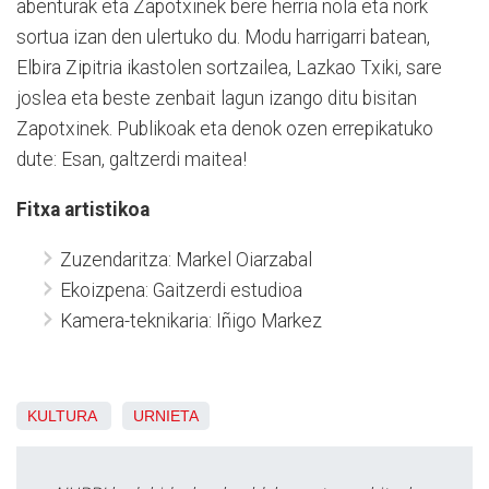
abenturak eta Zapotxinek bere herria nola eta nork
sortua izan den ulertuko du. Modu harrigarri batean,
Elbira Zipitria ikastolen sortzailea, Lazkao Txiki, sare
joslea eta beste zenbait lagun izango ditu bisitan
Zapotxinek. Publikoak eta denok ozen errepikatuko
dute: Esan, galtzerdi maitea!
Fitxa artistikoa
Zuzendaritza: Markel Oiarzabal
Ekoizpena: Gaitzerdi estudioa
Kamera-teknikaria: Iñigo Markez
KULTURA
URNIETA