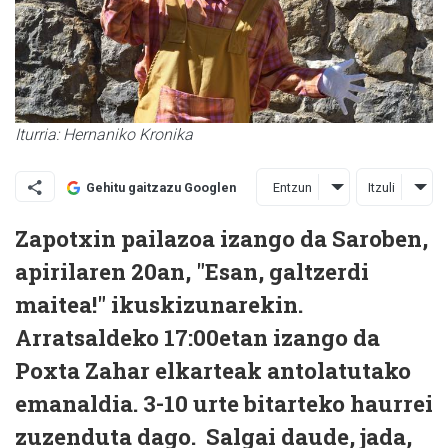
Iturria: Hernaniko Kronika
Entzun
Itzuli
Gehitu gaitzazu Googlen
Zapotxin pailazoa izango da Saroben,
apirilaren 20an, "Esan, galtzerdi
maitea!" ikuskizunarekin.
Arratsaldeko 17:00etan izango da
Poxta Zahar elkarteak antolatutako
emanaldia. 3-10 urte bitarteko haurrei
zuzenduta dago. Salgai daude, jada,