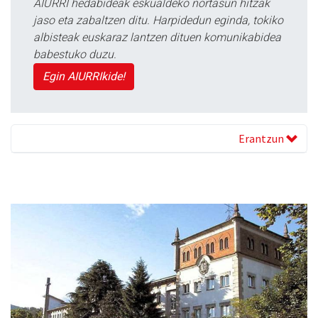
AIURRI hedabideak eskualdeko nortasun hitzak
jaso eta zabaltzen ditu. Harpidedun eginda, tokiko
albisteak euskaraz lantzen dituen komunikabidea
babestuko duzu.
Egin AIURRIkide!
Erantzun