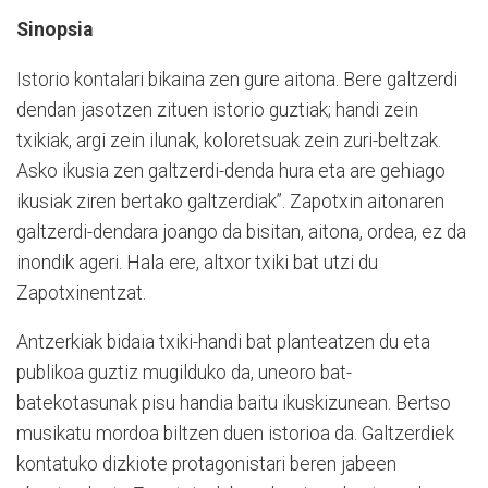
S
inopsia
Istorio kontalari bikaina zen gure aitona. Bere galtzerdi
dendan jasotzen zituen istorio guztiak; handi zein
txikiak, argi zein ilunak, koloretsuak zein zuri-beltzak.
Asko ikusia zen galtzerdi-denda hura eta are gehiago
ikusiak ziren bertako galtzerdiak”. Zapotxin aitonaren
galtzerdi-dendara joango da bisitan, aitona, ordea, ez da
inondik ageri. Hala ere, altxor txiki bat utzi du
Zapotxinentzat.
Antzerkiak bidaia txiki-handi bat planteatzen du eta
publikoa guztiz mugilduko da, uneoro bat-
batekotasunak pisu handia baitu ikuskizunean. Bertso
musikatu mordoa biltzen duen istorioa da. Galtzerdiek
kontatuko dizkiote protagonistari beren jabeen