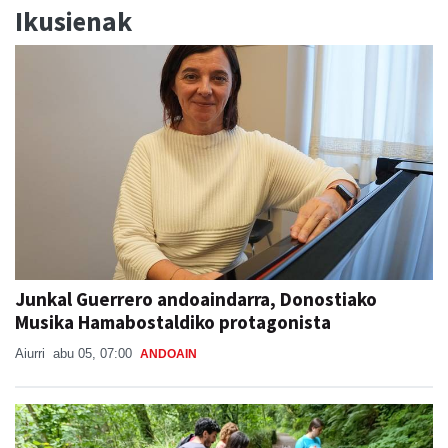
Ikusienak
Junkal Guerrero andoaindarra, Donostiako
Musika Hamabostaldiko protagonista
Aiurri
abu 05, 07:00
ANDOAIN