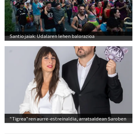
Santio jaiak: Udalaren lehen balorazioa
"Tigrea"ren aurre-estreinaldia, arratsaldean Saroben