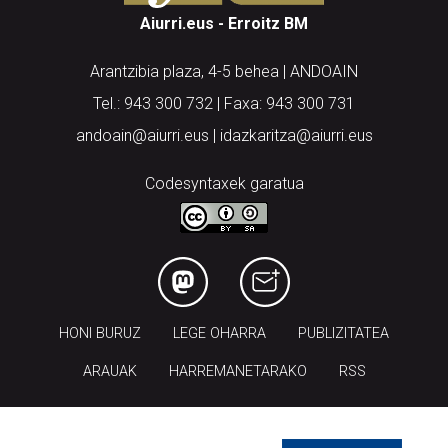
Aiurri.eus - Erroitz BM
Arantzibia plaza, 4-5 behea | ANDOAIN
Tel.: 943 300 732 | Faxa: 943 300 731
andoain@aiurri.eus | idazkaritza@aiurri.eus
Codesyntaxek garatua
HONI BURUZ
LEGE OHARRA
PUBLIZITATEA
ARAUAK
HARREMANETARAKO
RSS