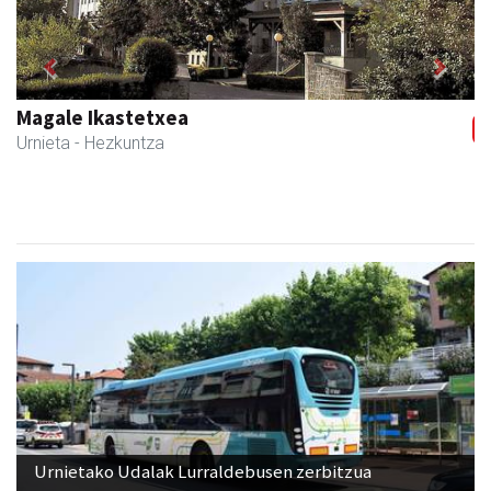
Previous
Next
Magale Ikastetxea
Urnieta
- Hezkuntza
Urnietako Udalak Lurraldebusen zerbitzua