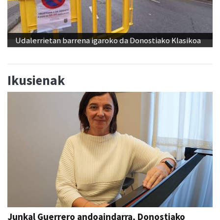
Udalerrietan barrena igaroko da Donostiako Klasikoa
Ikusienak
Junkal Guerrero andoaindarra, Donostiako
Musika Hamabostaldiko protagonista