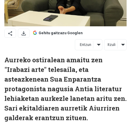
Gehitu gaitzazu Googlen
Entzun
Itzuli
Aurreko ostiralean amaitu zen
"Irabazi arte" telesaila, eta
asteazkenean Sua Enparantza
protagonista nagusia Antia literatur
lehiaketan aurkezle lanetan aritu zen.
Sari ekitaldiaren aurretik Aiurriren
galderak erantzun zituen.