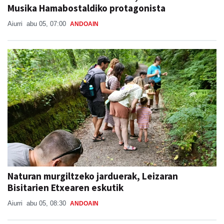
Aiurri
abu 05, 07:00
ANDOAIN
Naturan murgiltzeko jarduerak, Leizaran
Bisitarien Etxearen eskutik
Aiurri
abu 05, 08:30
ANDOAIN