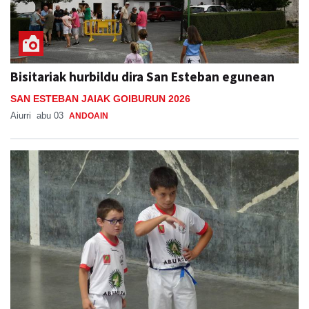
Bisitariak hurbildu dira San Esteban egunean
SAN ESTEBAN JAIAK GOIBURUN 2026
Aiurri
abu 03
ANDOAIN
Adunako jaien lehen txanpa, asteburu honetan