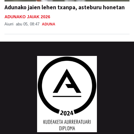
ADUNAKO JAIAK 2026
Aiurri
abu 05, 08:47
ADUNA