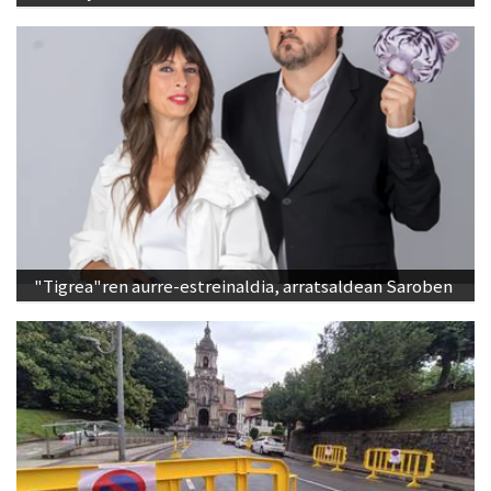
"Tigrea"ren aurre-estreinaldia, arratsaldean Saroben