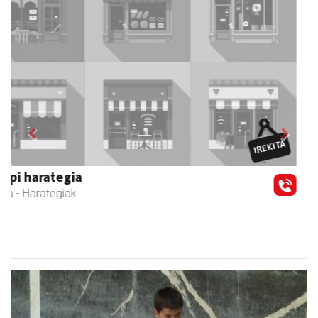
Previous
Next
Barn trasteleku eta biltegi txikien alokairua
Urnieta
- Trastelekuak