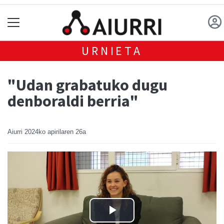
URNIETA
"Udan grabatuko dugu
denboraldi berria"
Aiurri
2024ko apirilaren 26a