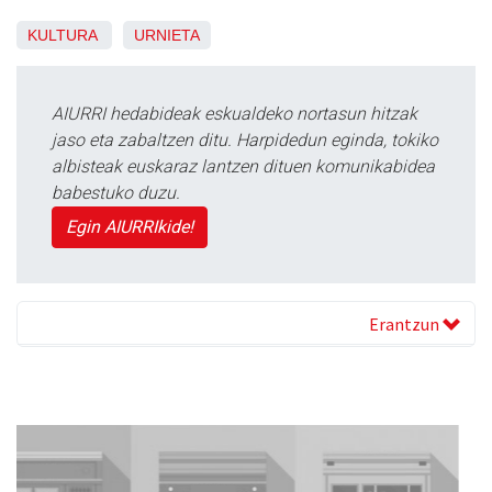
KULTURA
URNIETA
AIURRI hedabideak eskualdeko nortasun hitzak
jaso eta zabaltzen ditu. Harpidedun eginda, tokiko
albisteak euskaraz lantzen dituen komunikabidea
babestuko duzu.
Egin AIURRIkide!
Erantzun