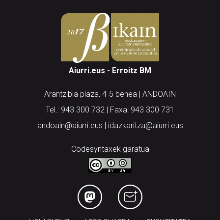
Aiurri.eus - Erroitz BM
Arantzibia plaza, 4-5 behea | ANDOAIN
Tel.: 943 300 732 | Faxa: 943 300 731
andoain@aiurri.eus | idazkaritza@aiurri.eus
Codesyntaxek garatua
HONI BURUZ
LEGE OHARRA
PUBLIZITATEA
ARAUAK
HARREMANETARAKO
RSS