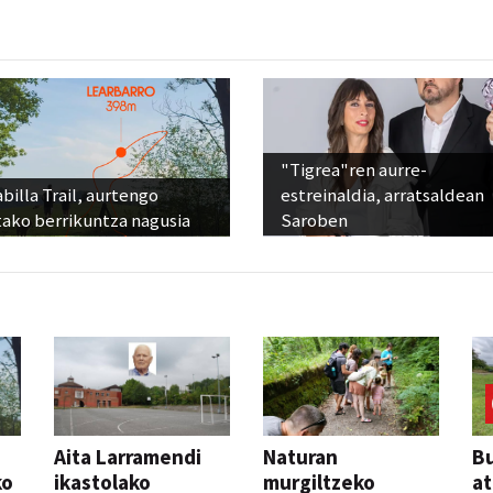
"Tigrea"ren aurre-
billa Trail, aurtengo
estreinaldia, arratsaldean
tako berrikuntza nagusia
Saroben
Aita Larramendi
Naturan
Bu
ko
ikastolako
murgiltzeko
at