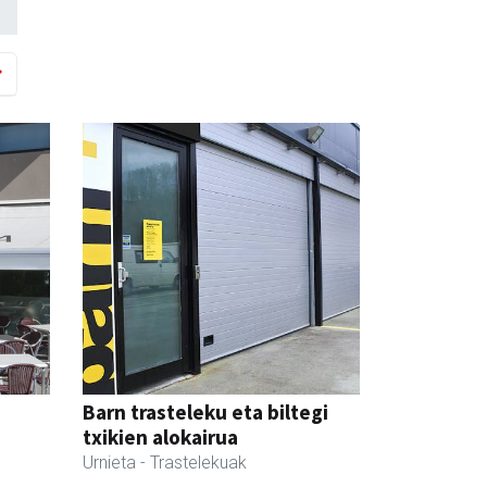
Barn trasteleku eta biltegi
txikien alokairua
Urnieta
- Trastelekuak