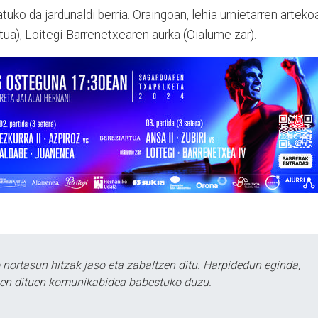
uko da jardunaldi berria. Oraingoan, lehia urnietarren arteko
rtua), Loitegi-Barrenetxearen aurka (Oialume zar).
ortasun hitzak jaso eta zabaltzen ditu. Harpidedun eginda,
tzen dituen komunikabidea babestuko duzu.