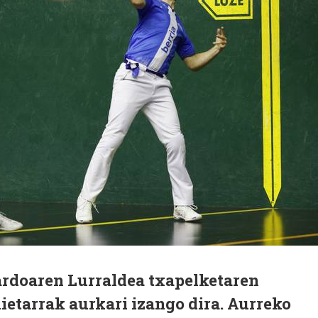
rdoaren Lurraldea txapelketaren
nietarrak aurkari izango dira. Aurreko