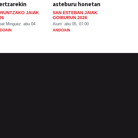
ertzarekin
asteburu honetan
RUNTZAKO JAIAK
SAN ESTEBAN JAIAK
26
GOIBURUN 2026
bat Minguez
abu 04
Aiurri
abu 05, 07:00
DOAIN
ANDOAIN