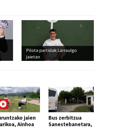
Pilota partidak Larraulgo
jaietan
runtzako jaien
Bus zerbitzua
arikoa, Ainhoa
Sanestebanetara,