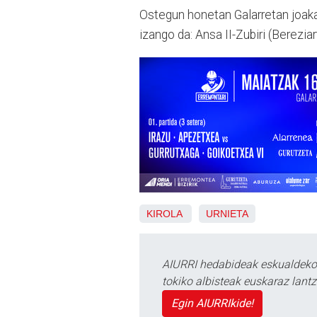
Ostegun honetan Galarretan joakat
izango da: Ansa II-Zubiri (Berezia
KIROLA
URNIETA
AIURRI hedabideak eskualdeko n
tokiko albisteak euskaraz lan
Egin AIURRIkide!