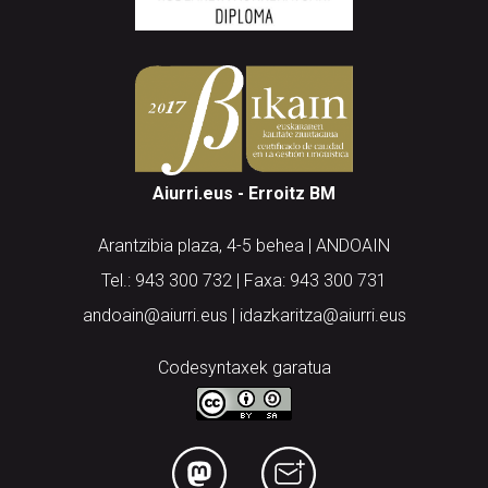
Aiurri.eus - Erroitz BM
Arantzibia plaza, 4-5 behea | ANDOAIN
Tel.: 943 300 732 | Faxa: 943 300 731
andoain@aiurri.eus | idazkaritza@aiurri.eus
Codesyntaxek garatua