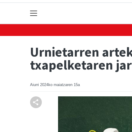
Urnietarren arte
txapelketaren ja
Aiurri
2024ko maiatzaren 15a