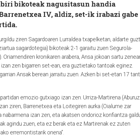
ubiri bikoteak nagusitasun handia
Barrenetxea IV, aldiz, set-ik irabazi gabe
tida.
rgildu ziren Sagardoaren Lurraldea txapelketan, aldarte guzt
ziartua sagardotegia) bikoteak 2-1 garaitu zuen Segurola-
). Oriamendiren kronikaren arabera, Ansa jokoan sartu zenea
 izan zen bigarren set-ean, era guztietako tantoak eginez.
garrian Ansak berean jarraitu zuen. Azken bi set-etan 17 tan
 partidan emozio gutxiago izan zen. Urriza-Martirena (Aburu
izan ziren, Barrenetxea eta Loitegiren aurka (Oialume zar
ea nabarmena izan zen, eta akatsen ondorioz konfiantza gald
zak agindu zuen, eta ez berak eta ez Martirenak ez zuten
idako erremontistarik onena”.