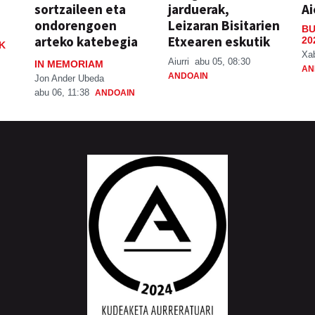
sortzaileen eta
jarduerak,
Ai
ondorengoen
Leizaran Bisitarien
BU
arteko katebegia
Etxearen eskutik
20
K
Xa
Aiurri
abu 05, 08:30
IN MEMORIAM
AN
ANDOAIN
Jon Ander Ubeda
abu 06, 11:38
ANDOAIN