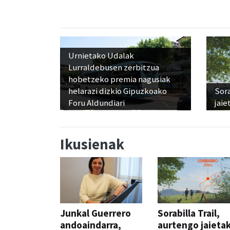
Urnietako Udalak
Lurraldebusen zerbitzua
hobetzeko premia nagusiak
helarazi dizkio Gipuzkoako
Sora
Foru Aldundiari
jaie
Ikusienak
Junkal Guerrero
Sorabilla Trail,
andoaindarra,
aurtengo jaieta