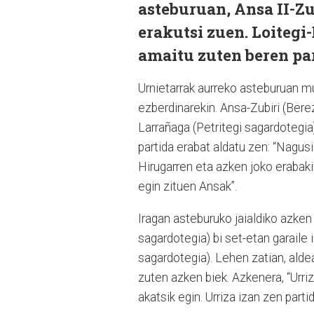
asteburuan, Ansa II-Z
erakutsi zuen. Loitegi-
amaitu zuten beren par
Urnietarrak aurreko asteburuan mu
ezberdinarekin. Ansa-Zubiri (Bere
Larrañaga (Petritegi sagardotegia
partida erabat aldatu zen: “Nagusi
Hirugarren eta azken joko erabaki
egin zituen Ansak”.
Iragan asteburuko jaialdiko azken
sagardotegia) bi set-etan garaile 
sagardotegia). Lehen zatian, ald
zuten azken biek. Azkenera, “Urri
akatsik egin. Urriza izan zen part