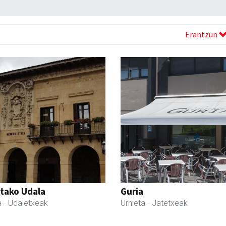
Erantzun
tako Udala
Guria
a
- Udaletxeak
Urnieta
- Jatetxeak