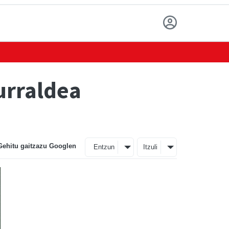
urraldea
Gehitu gaitzazu Googlen
Entzun
Itzuli