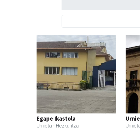
Egape Ikastola
Urnie
Urnieta
- Hezkuntza
Urniet