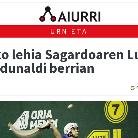
URNIETA
ko lehia Sagardoaren L
rdunaldi berrian