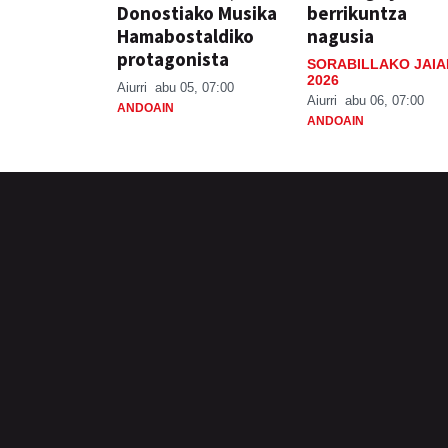
Donostiako Musika
berrikuntza
Hamabostaldiko
nagusia
protagonista
SORABILLAKO JAIA
2026
Aiurri
abu 05, 07:00
Aiurri
abu 06, 07:00
ANDOAIN
ANDOAIN