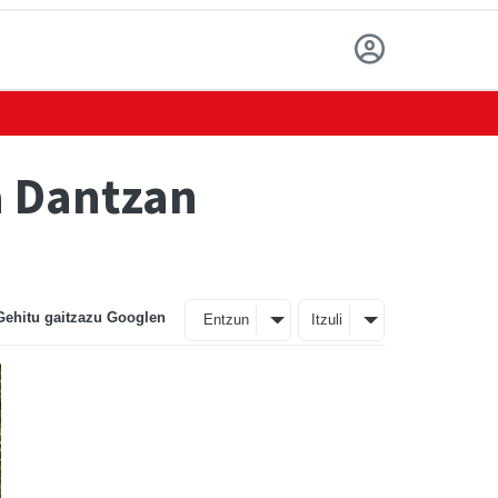
a Dantzan
Gehitu gaitzazu Googlen
Entzun
Itzuli