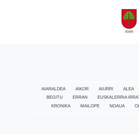
AIARALDEA
AIKOR
AIURRI
ALEA
BEGITU
ERRAN
EUSKALERRIA IRRA
KRONIKA
MAILOPE
NOAUA
O