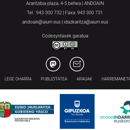
Arantzibia plaza, 4-5 behea | ANDOAIN
Tel.: 943 300 732 | Faxa: 943 300 731
andoain@aiurri.eus | idazkaritza@aiurri.eus
Codesyntaxek garatua
LEGE OHARRA
PUBLIZITATEA
ARAUAK
HARREMANET