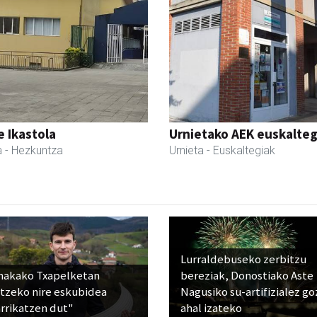
 Ikastola
Urnietako AEK euskalteg
a
- Hezkuntza
Urnieta
- Euskaltegiak
Lurraldebuseko zerbitzu
nakako Txapelketan
bereziak, Donostiako Aste
atzeko nire eskubidea
Nagusiko su-artifizialez g
rrikatzen dut"
ahal izateko