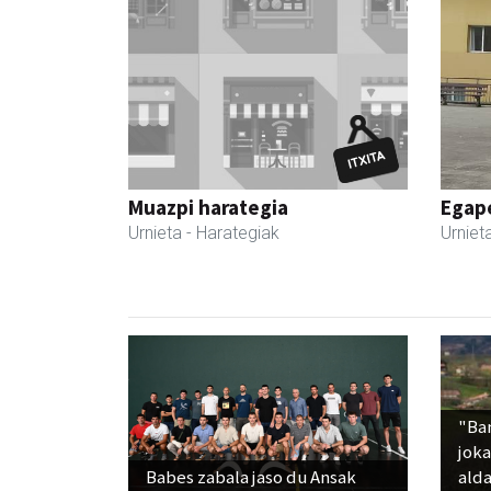
Muazpi harategia
Egape
Urnieta
- Harategiak
Urniet
"Ba
jok
Babes zabala jaso du Ansak
alda