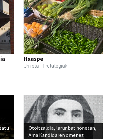
ia
Itxaspe
Urnieta
- Frutategiak
ozatu
Otoitzaldia, larunbat honetan,
Ama Kandidaren omenez