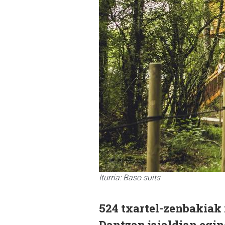
Iturria: Baso suits
524 txartel-zenbakiak
Dantzan jaialdian egi