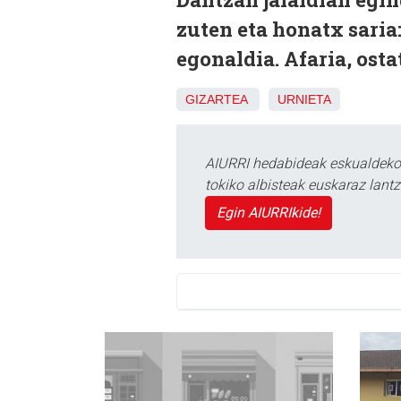
zuten eta honatx saria
egonaldia. Afaria, osta
GIZARTEA
URNIETA
AIURRI hedabideak eskualdeko n
tokiko albisteak euskaraz lan
Egin AIURRIkide!