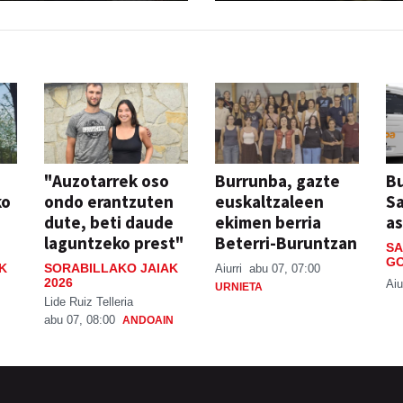
"Auzotarrek oso
Burrunba, gazte
Bu
ko
ondo erantzuten
euskaltzaleen
S
dute, beti daude
ekimen berria
a
laguntzeko prest"
Beterri-Buruntzan
SA
GO
K
SORABILLAKO JAIAK
Aiurri
abu 07, 07:00
2026
Aiu
URNIETA
Lide Ruiz Telleria
abu 07, 08:00
ANDOAIN