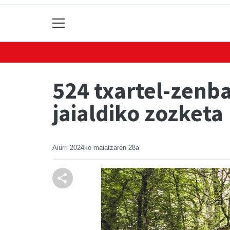
524 txartel-zenba
jaialdiko zozketa
Aiurri
2024ko maiatzaren 28a