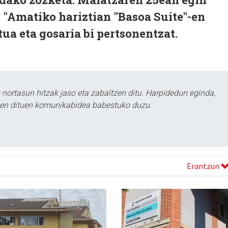
: "Amatiko hariztian "Basoa Suite"-en
tua eta gosaria bi pertsonentzat.
ortasun hitzak jaso eta zabaltzen ditu. Harpidedun eginda,
tzen dituen komunikabidea babestuko duzu.
Erantzun