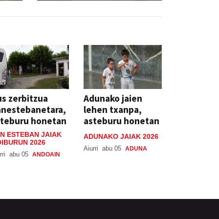
s zerbitzua
Adunako jaien
anestebanetara,
lehen txanpa,
steburu honetan
asteburu honetan
N ESTEBAN JAIAK
ADUNAKO JAIAK 2026
IBURUN 2026
Aiurri
abu 05
ADUNA
rri
abu 05
ANDOAIN