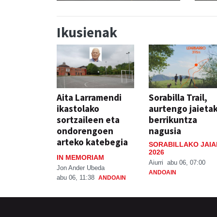
Ikusienak
Aita Larramendi
Sorabilla Trail,
ikastolako
aurtengo jaieta
sortzaileen eta
berrikuntza
ondorengoen
nagusia
arteko katebegia
SORABILLAKO JAIA
2026
IN MEMORIAM
Aiurri
abu 06, 07:00
Jon Ander Ubeda
ANDOAIN
abu 06, 11:38
ANDOAIN