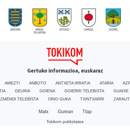
Gertuko informazioa, euskaraz
AMEZTI
ANBOTO
ANTXETA IRRATIA
ATARIA
AZP
TIA
GEURIA
GOIENA
GOIERRI TELEBISTA
GUAIXE
IZMENDI TELEBISTA
ORIO GUKA
TXINTXARRI
ZARAUT
Matx
Gurean
Ttap
Tokikom publizitatea
v16.25.0