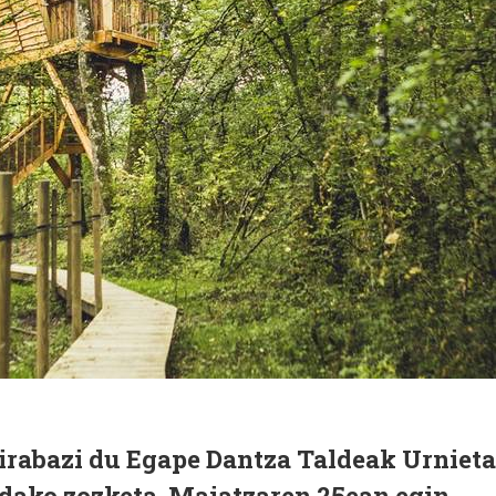
 irabazi du Egape Dantza Taldeak Urnieta
ndako zozketa. Maiatzaren 25ean egin