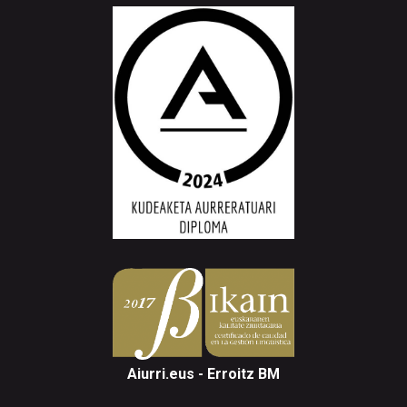
Aiurri.eus - Erroitz BM