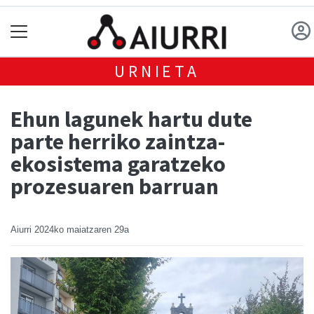
URNIETA
Ehun lagunek hartu dute
parte herriko zaintza-
ekosistema garatzeko
prozesuaren barruan
Aiurri
2024ko maiatzaren 29a