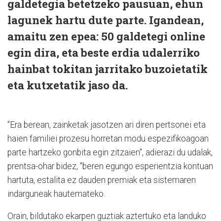
galdetegia betetzeko pausuan, ehun
lagunek hartu dute parte. Igandean,
amaitu zen epea: 50 galdetegi online
egin dira, eta beste erdia udalerriko
hainbat tokitan jarritako buzoietatik
eta kutxetatik jaso da.
"Era berean, zainketak jasotzen ari diren pertsonei eta
haien familiei prozesu horretan modu espezifikoagoan
parte hartzeko gonbita egin zitzaien", adierazi du udalak,
prentsa-ohar bidez, "beren egungo esperientzia kontuan
hartuta, estalita ez dauden premiak eta sistemaren
indarguneak hautemateko.
Orain, bildutako ekarpen guztiak aztertuko eta landuko