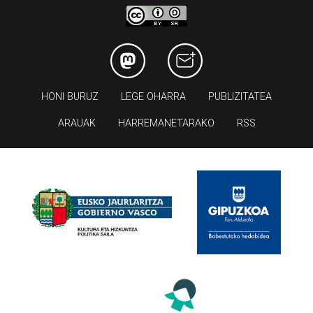
HONI BURUZ
LEGE OHARRA
PUBLIZITATEA
ARAUAK
HARREMANETARAKO
RSS