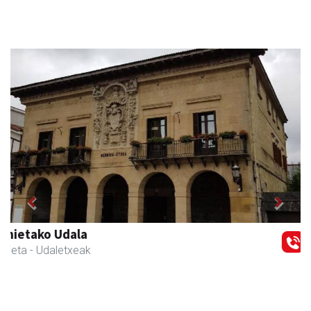
Previous
Next
Magale Ikastetxea
Urnieta
- Hezkuntza