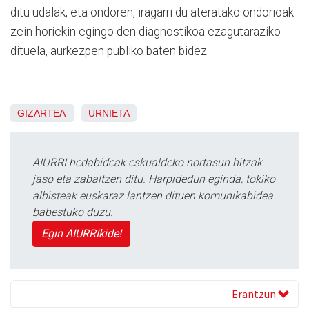
ditu udalak, eta ondoren, iragarri du ateratako ondorioak
zein horiekin egingo den diagnostikoa ezagutaraziko
dituela, aurkezpen publiko baten bidez.
GIZARTEA
URNIETA
AIURRI hedabideak eskualdeko nortasun hitzak
jaso eta zabaltzen ditu. Harpidedun eginda, tokiko
albisteak euskaraz lantzen dituen komunikabidea
babestuko duzu.
Egin AIURRIkide!
Erantzun