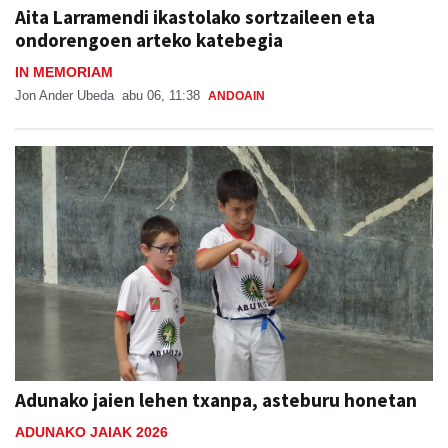
Aita Larramendi ikastolako sortzaileen eta
ondorengoen arteko katebegia
IN MEMORIAM
Jon Ander Ubeda
abu 06, 11:38
ANDOAIN
Adunako jaien lehen txanpa, asteburu honetan
ADUNAKO JAIAK 2026