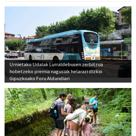
Urnietako Udalak Lurraldebusen zerbitzua
hobetzeko premia nagusiak helarazi dizkio
Gipuzkoako Foru Aldundiari