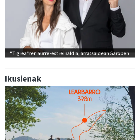
"Tigrea"ren aurre-estreinaldia, arratsaldean Saroben
Ikusienak