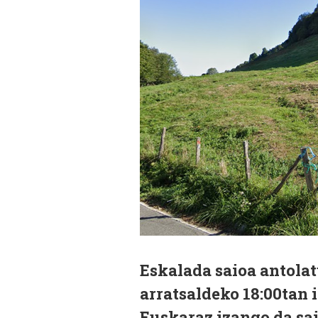
Eskalada saioa antolat
arratsaldeko 18:00tan 
Euskaraz izango da sai