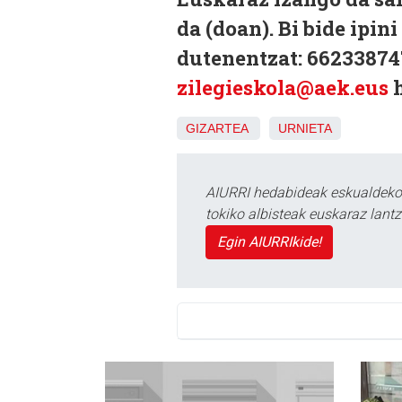
da (doan). Bi bide ipin
dutenentzat: 66233874
zilegieskola@aek.eus
h
GIZARTEA
URNIETA
AIURRI hedabideak eskualdeko n
tokiko albisteak euskaraz lan
Egin AIURRIkide!