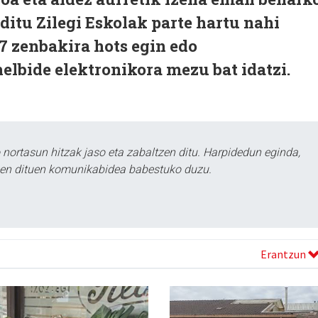
i ditu Zilegi Eskolak parte hartu nahi
7 zenbakira hots egin edo
elbide elektronikora mezu bat idatzi.
ortasun hitzak jaso eta zabaltzen ditu. Harpidedun eginda,
tzen dituen komunikabidea babestuko duzu.
Erantzun