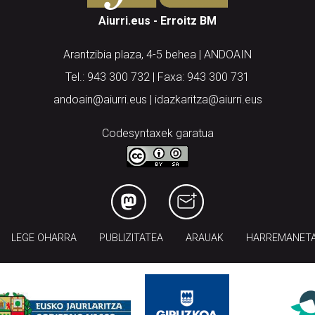
Aiurri.eus - Erroitz BM
Arantzibia plaza, 4-5 behea | ANDOAIN
Tel.: 943 300 732 | Faxa: 943 300 731
andoain@aiurri.eus | idazkaritza@aiurri.eus
Codesyntaxek garatua
LEGE OHARRA
PUBLIZITATEA
ARAUAK
HARREMANET