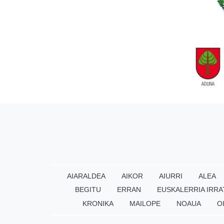
AIARALDEA
AIKOR
AIURRI
ALEA
BEGITU
ERRAN
EUSKALERRIA IRRA
KRONIKA
MAILOPE
NOAUA
O