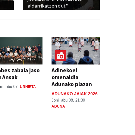
aldarrikatzen dut"
bes zabala jaso
Adinekoei
u Ansak
omenaldia
Adunako plazan
rri
abu 07
URNIETA
ADUNAKO JAIAK 2026
Joni
abu 08, 21:30
ADUNA