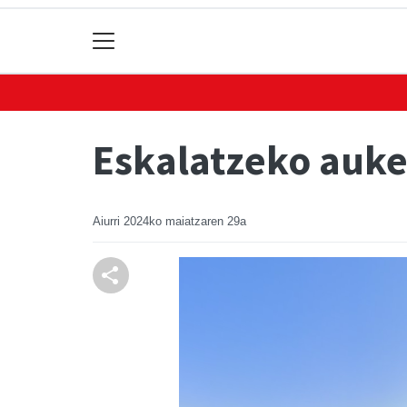
Eskalatzeko auke
Aiurri
2024ko maiatzaren 29a