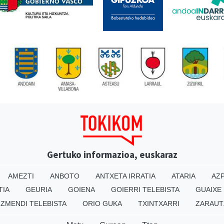
Gertuko informazioa, euskaraz
AMEZTI
ANBOTO
ANTXETA IRRATIA
ATARIA
AZP
TIA
GEURIA
GOIENA
GOIERRI TELEBISTA
GUAIXE
IZMENDI TELEBISTA
ORIO GUKA
TXINTXARRI
ZARAUT