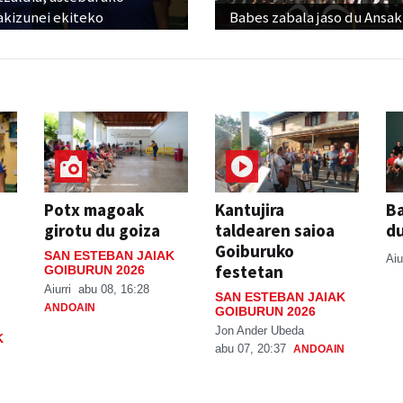
akizunei ekiteko
Babes zabala jaso du Ansak
Potx magoak
Kantujira
Ba
girotu du goiza
taldearen saioa
d
Goiburuko
SAN ESTEBAN JAIAK
Aiu
festetan
GOIBURUN 2026
Aiurri
abu 08, 16:28
SAN ESTEBAN JAIAK
ANDOAIN
GOIBURUN 2026
Jon Ander Ubeda
K
abu 07, 20:37
ANDOAIN