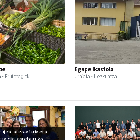
pe
Egape Ikastola
a
- Frutategiak
Urnieta
- Hezkuntza
ujira, auzo-afaria eta
tzaldia, asteburuko