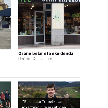
Osane belar eta eko denda
Urnieta
- Akupuntura
"Banakako Txapelketan
jokatzeko nire eskubidea