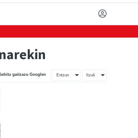
enarekin
Gehitu gaitzazu Googlen
Entzun
Itzuli