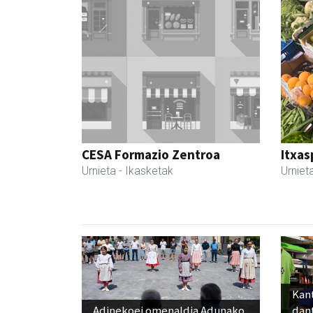
CESA Formazio Zentroa
Itxas
Urnieta
- Ikasketak
Urniet
Kant
Adinekoei omenaldia Adunako
dan