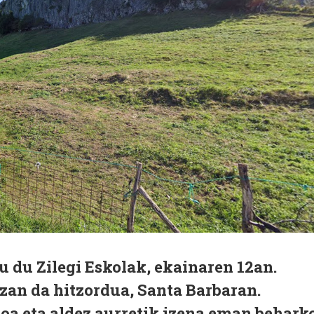
u du Zilegi Eskolak, ekainaren 12an.
izan da hitzordua, Santa Barbaran.
oa eta aldez aurretik izena eman behark