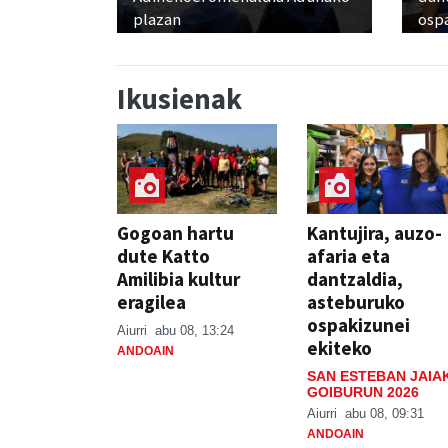
plazan
osp
Ikusienak
Gogoan hartu
Kantujira, auzo-
dute Katto
afaria eta
Amilibia kultur
dantzaldia,
eragilea
asteburuko
ospakizunei
Aiurri
abu 08, 13:24
ekiteko
ANDOAIN
SAN ESTEBAN JAIA
GOIBURUN 2026
Aiurri
abu 08, 09:31
ANDOAIN