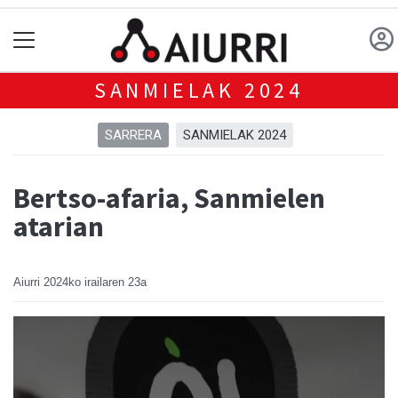
SANMIELAK 2024
SARRERA
SANMIELAK 2024
Bertso-afaria, Sanmielen
atarian
Aiurri
2024ko irailaren 23a