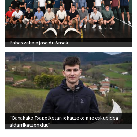
Babes zabala jaso du Ansak
"Banakako Txapelketan jokatzeko nire eskubidea
aldarrikatzen dut"