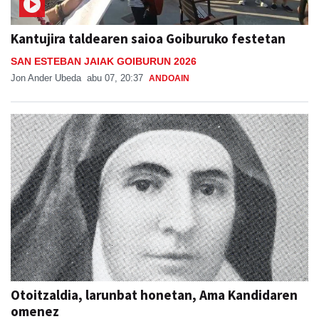
Kantujira taldearen saioa Goiburuko festetan
SAN ESTEBAN JAIAK GOIBURUN 2026
Jon Ander Ubeda
abu 07, 20:37
ANDOAIN
Otoitzaldia, larunbat honetan, Ama Kandidaren
omenez