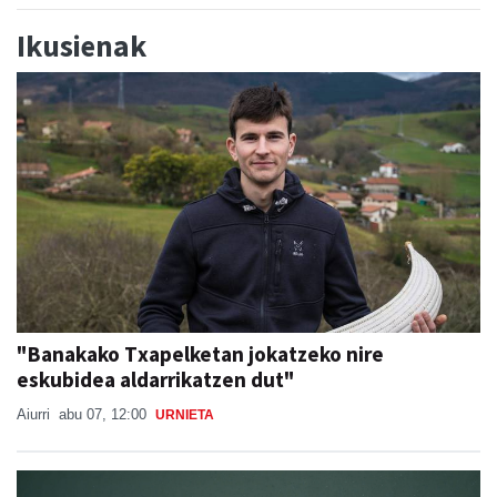
Ikusienak
"Banakako Txapelketan jokatzeko nire
eskubidea aldarrikatzen dut"
Aiurri
abu 07, 12:00
URNIETA