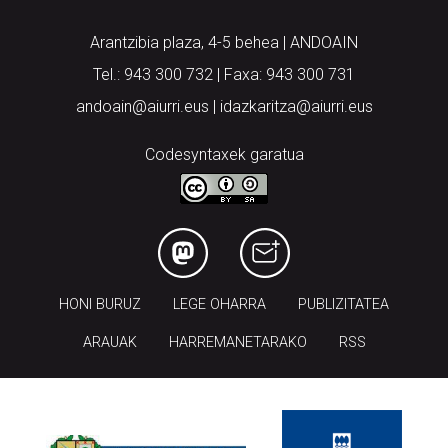
Arantzibia plaza, 4-5 behea | ANDOAIN
Tel.: 943 300 732 | Faxa: 943 300 731
andoain@aiurri.eus | idazkaritza@aiurri.eus
Codesyntaxek garatua
HONI BURUZ
LEGE OHARRA
PUBLIZITATEA
ARAUAK
HARREMANETARAKO
RSS