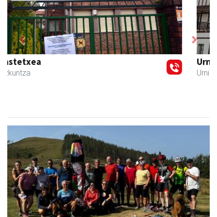
Previous
Next
Urnietako Udala
Urnieta
- Udaletxeak