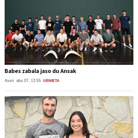
Babes zabala jaso du Ansak
Aiurri
abu 07, 13:55
URNIETA