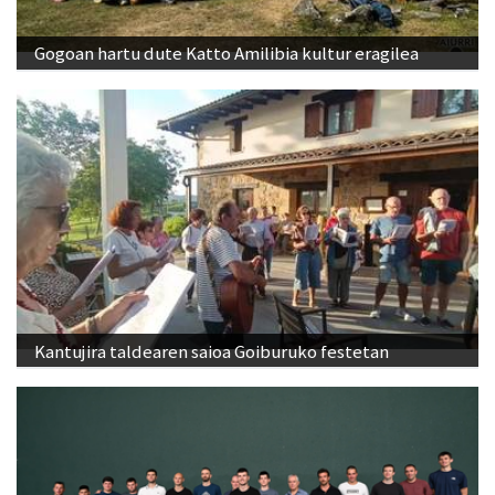
Gogoan hartu dute Katto Amilibia kultur eragilea
Kantujira taldearen saioa Goiburuko festetan