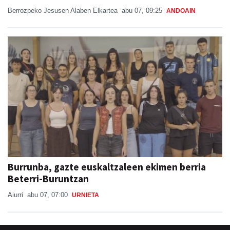
Berrozpeko Jesusen Alaben Elkartea
abu 07, 09:25
ANDOAIN
Burrunba, gazte euskaltzaleen ekimen berria
Beterri-Buruntzan
Aiurri
abu 07, 07:00
URNIETA