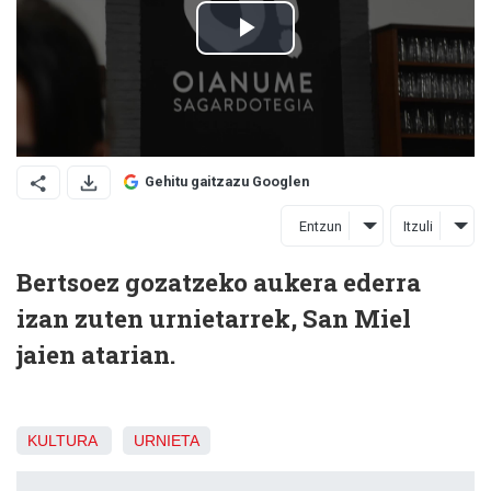
Gehitu gaitzazu Googlen
Entzun
Itzuli
Bertsoez gozatzeko aukera ederra
izan zuten urnietarrek, San Miel
jaien atarian.
KULTURA
URNIETA