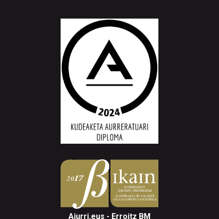
Aiurri.eus - Erroitz BM