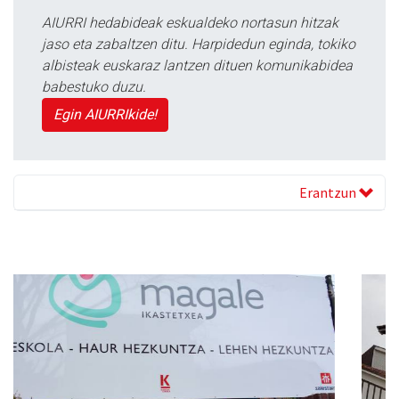
AIURRI hedabideak eskualdeko nortasun hitzak
jaso eta zabaltzen ditu. Harpidedun eginda, tokiko
albisteak euskaraz lantzen dituen komunikabidea
babestuko duzu.
Egin AIURRIkide!
Erantzun