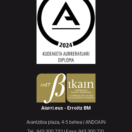
Aiurri.eus - Erroitz BM
Arantzibia plaza, 4-5 behea | ANDOAIN
Tel.: 943 300 732 | Faxa: 943 300 731