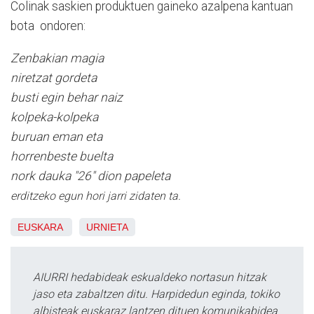
Colinak saskien produktuen gaineko azalpena kantuan
bota
ondoren:
Zenbakian magia
niretzat gordeta
busti egin behar naiz
kolpeka-kolpeka
buruan eman eta
horrenbeste buelta
nork dauka "26" dion papeleta
erditzeko egun hori jarri zidaten ta.
EUSKARA
URNIETA
AIURRI hedabideak eskualdeko nortasun hitzak
jaso eta zabaltzen ditu. Harpidedun eginda, tokiko
albisteak euskaraz lantzen dituen komunikabidea