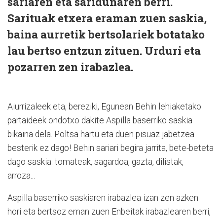
sariaren eta saridunaren berri.
Sarituak etxera eraman zuen saskia,
baina aurretik bertsolariek botatako
lau bertso entzun zituen. Urduri eta
pozarren zen irabazlea.
Aiurrizaleek eta, bereziki, Egunean Behin lehiaketako
partaideek ondotxo dakite Aspilla baserriko saskia
bikaina dela. Poltsa hartu eta duen pisuaz jabetzea
besterik ez dago! Behin sariari begira jarrita, bete-beteta
dago saskia: tomateak, sagardoa, gazta, dilistak,
arroza...
Aspilla baserriko saskiaren irabazlea izan zen azken
hori eta bertsoz eman zuen Enbeitak irabazlearen berri,