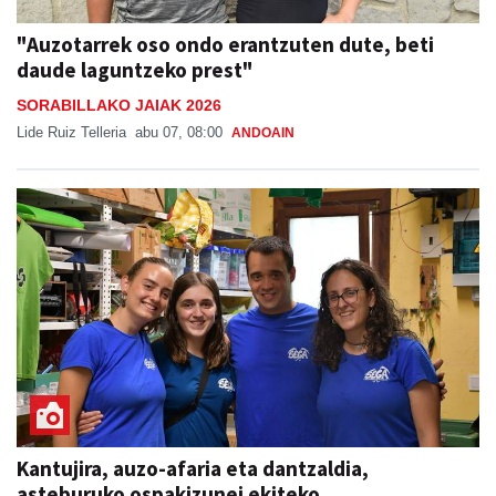
"Auzotarrek oso ondo erantzuten dute, beti
daude laguntzeko prest"
SORABILLAKO JAIAK 2026
Lide Ruiz Telleria
abu 07, 08:00
ANDOAIN
Kantujira, auzo-afaria eta dantzaldia,
asteburuko ospakizunei ekiteko