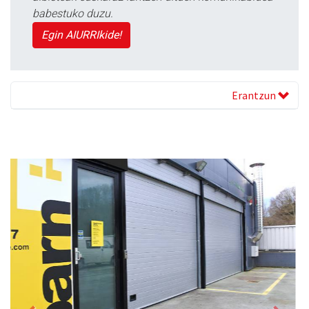
babestuko duzu.
Egin AIURRIkide!
Erantzun