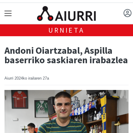
URNIETA
Andoni Oiartzabal, Aspilla
baserriko saskiaren irabazlea
Aiurri
2024ko irailaren 27a