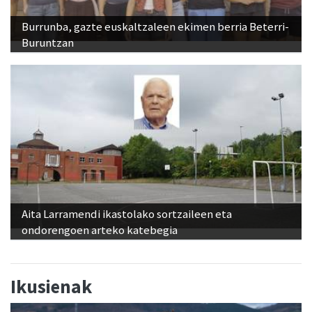
Burrunba, gazte euskaltzaleen ekimen berria Beterri-
Buruntzan
Aita Larramendi ikastolako sortzaileen eta
ondorengoen arteko katebegia
Ikusienak