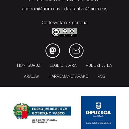
andoain@aiurri.eus | idazkaritza@aiurri.eus
Codesyntaxek garatua
HONI BURUZ
LEGE OHARRA
PUBLIZITATEA
ARAUAK
HARREMANETARAKO
RSS