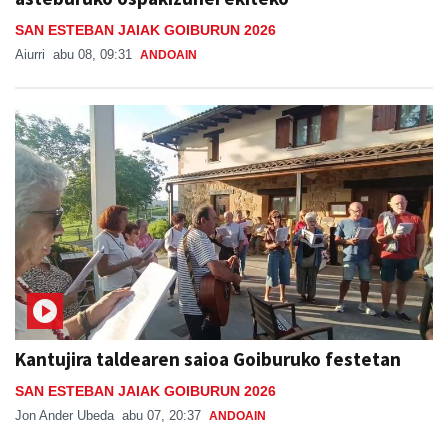
SAN ESTEBAN JAIAK GOIBURUN 2026
Aiurri
abu 08, 09:31
ANDOAIN
Kantujira taldearen saioa Goiburuko festetan
SAN ESTEBAN JAIAK GOIBURUN 2026
Jon Ander Ubeda
abu 07, 20:37
ANDOAIN