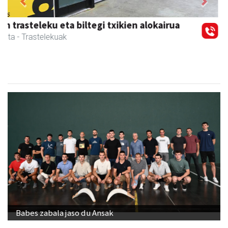
Previous
Next
Magale Ikastetxea
Urnieta
- Hezkuntza
Babes zabala jaso du Ansak