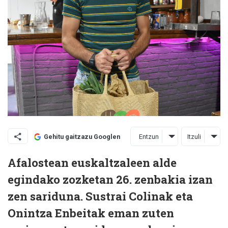
Entzun
Itzuli
Gehitu gaitzazu Googlen
Afalostean euskaltzaleen alde
egindako zozketan 26. zenbakia izan
zen sariduna. Sustrai Colinak eta
Onintza Enbeitak eman zuten