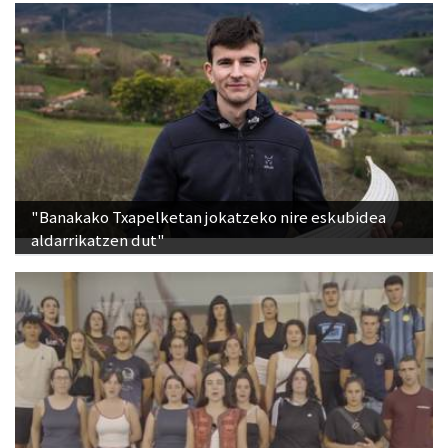
"Banakako Txapelketan jokatzeko nire eskubidea
aldarrikatzen dut"