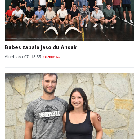
Babes zabala jaso du Ansak
Aiurri
abu 07, 13:55
URNIETA