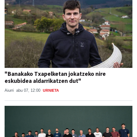
"Banakako Txapelketan jokatzeko nire
eskubidea aldarrikatzen dut"
Aiurri
abu 07, 12:00
URNIETA