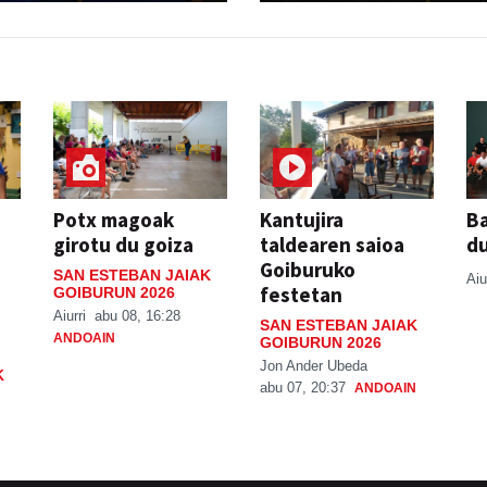
Potx magoak
Kantujira
Ba
girotu du goiza
taldearen saioa
d
Goiburuko
SAN ESTEBAN JAIAK
Aiu
festetan
GOIBURUN 2026
Aiurri
abu 08, 16:28
SAN ESTEBAN JAIAK
ANDOAIN
GOIBURUN 2026
Jon Ander Ubeda
K
abu 07, 20:37
ANDOAIN