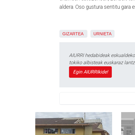
aldera. Oso gustura sentitu gara e
GIZARTEA
URNIETA
AIURRI hedabideak eskualdeko n
tokiko albisteak euskaraz lan
Egin AIURRIkide!