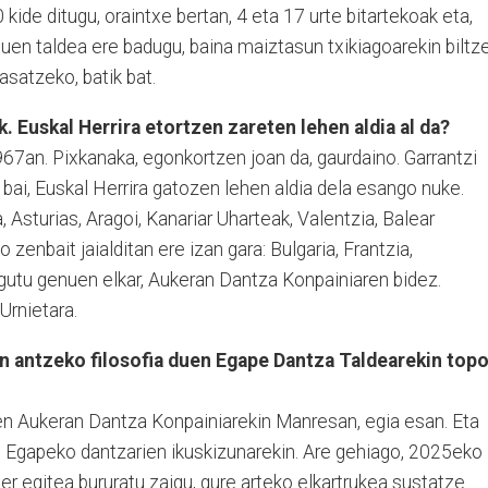
90 kide ditugu, oraintxe bertan, 4 eta 17 urte bitartekoak eta,
uen taldea ere badugu, baina maiztasun txikiagoarekin biltz
asatzeko, batik bat.
k. Euskal Herrira etortzen zareten lehen aldia al da?
1967an. Pixkanaka, egonkortzen joan da, gaurdaino. Garrantzi
, bai, Euskal Herrira gatozen lehen aldia dela esango nuke.
 Asturias, Aragoi, Kanariar Uharteak, Valentzia, Balear
o zenbait jaialditan ere izan gara: Bulgaria, Frantzia,
agutu genuen elkar, Aukeran Dantza Konpainiaren bidez.
Urnietara.
en antzeko filosofia duen Egape Dantza Taldearekin top
n Aukeran Dantza Konpainiarekin Manresan, egia esan. Eta
e, Egapeko dantzarien ikuskizunarekin. Are gehiago, 2025eko
er egitea bururatu zaigu, gure arteko elkartrukea sustatze