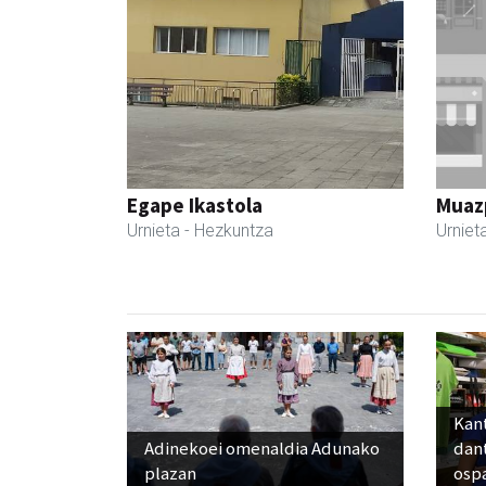
Egape Ikastola
Muazp
Urnieta
- Hezkuntza
Urniet
Kant
Adinekoei omenaldia Adunako
dan
plazan
osp