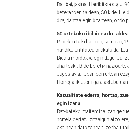
Bai, bai, jakina! Harribitxia dugu. 
beteranoen taldean, 30 kide. Held
dira, dantza egin bitartean, ondo p
50 urtekoko ibilbidea du taldea
Proiektu txiki bat zen, sorreran, 
handiko entitatea bilakatu da. Eta
Bidaia mordoxka egin dugu: Galiza,
uharteak... Bide beretik nazioartek
Jugoslavia... Joan den urtean ez
Horregatik etorri gara asteburuan 
Kasualitate ederra, hortaz, zu
egin izana.
Bat-bateko maitemina izan genue
horrela gertatu zitzaigun atzo er
ekainean datozenean, zenbait tail