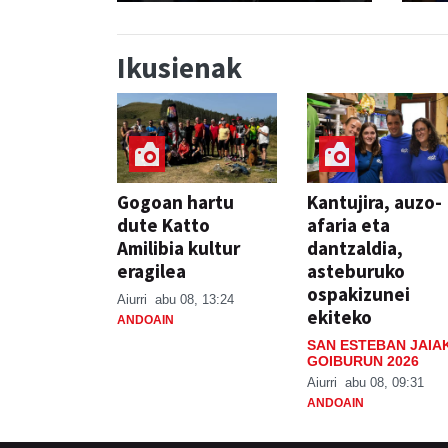
Ikusienak
Gogoan hartu
Kantujira, auzo-
dute Katto
afaria eta
Amilibia kultur
dantzaldia,
eragilea
asteburuko
ospakizunei
Aiurri
abu 08, 13:24
ekiteko
ANDOAIN
SAN ESTEBAN JAIA
GOIBURUN 2026
Aiurri
abu 08, 09:31
ANDOAIN