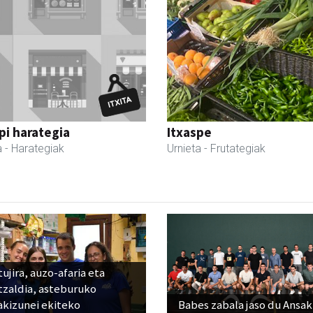
i harategia
Itxaspe
a
- Harategiak
Urnieta
- Frutategiak
ujira, auzo-afaria eta
tzaldia, asteburuko
akizunei ekiteko
Babes zabala jaso du Ansak