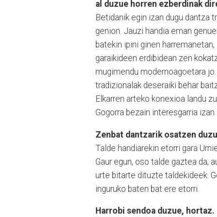
al duzue horren ezberdinak di
Betidanik egin izan dugu dantza tra
genion. Jauzi handia eman genuen
batekin ipini ginen harremanetan,
garaikideen erdibidean zen kokat
mugimendu modernoagoetara jo. Ko
tradizionalak deseraiki behar bai
Elkarren arteko konexioa landu zu
Gogorra bezain interesgarria izan
Zenbat dantzarik osatzen duz
Talde handiarekin etorri gara Urniet
Gaur egun, oso talde gaztea da, a
urte bitarte dituzte taldekideek. 
inguruko baten bat ere etorri.
Harrobi sendoa duzue, hortaz.