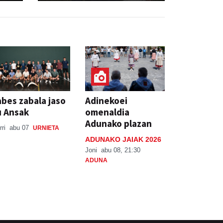
bes zabala jaso
Adinekoei
u Ansak
omenaldia
Adunako plazan
rri
abu 07
URNIETA
ADUNAKO JAIAK 2026
Joni
abu 08, 21:30
ADUNA