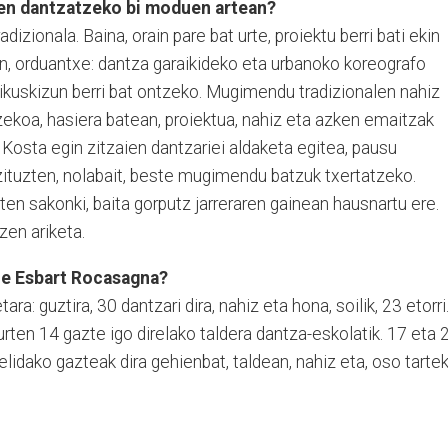
ren dantzatzeko bi moduen artean?
dizionala. Baina, orain pare bat urte, proiektu berri bati ekin
, orduantxe: dantza garaikideko eta urbanoko koreografo
 ikuskizun berri bat ontzeko. Mugimendu tradizionalen nahiz
zekoa, hasiera batean, proiektua, nahiz eta azken emaitzak
sta egin zitzaien dantzariei aldaketa egitea, pausu
tzituzten, nolabait, beste mugimendu batzuk txertatzeko.
ten sakonki, baita gorputz jarreraren gainean hausnartu ere.
 zen ariketa.
ue Esbart Rocasagna?
ara: guztira, 30 dantzari dira, nahiz eta hona, soilik, 23 etorri
urten 14 gazte igo direlako taldera dantza-eskolatik. 17 eta 
Gelidako gazteak dira gehienbat, taldean, nahiz eta, oso tartek