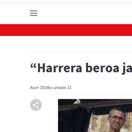
“Harrera beroa j
Aiurri
2024ko urriaren 11