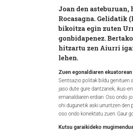
Joan den asteburuan, h
Rocasagna. Gelidatik (
bikoitza egin zuten U
gonbidapenez. Bertako
hitzartu zen Aiurri ig
lehen.
Zuen egonaldiaren ekuatorean
Sentsazio politak bildu genituen 
jaso dute gure dantzariek, ikus-en
emanaldiaren erdian. Oso ondo jo
ohi dugunetik aski urruntzen den 
oso ondo konektatu zuen. Gaur goi
Kutsu garaikideko mugimenduak 