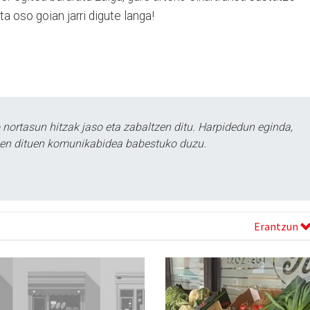
ta oso goian jarri digute langa!
ortasun hitzak jaso eta zabaltzen ditu. Harpidedun eginda,
tzen dituen komunikabidea babestuko duzu.
Erantzun