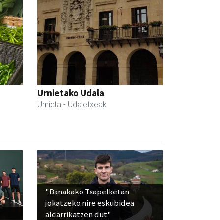
Urnietako Udala
Urnieta
- Udaletxeak
"Banakako Txapelketan
jokatzeko nire eskubidea
aldarrikatzen dut"