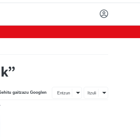
ek”
Gehitu gaitzazu Googlen
Entzun
Itzuli