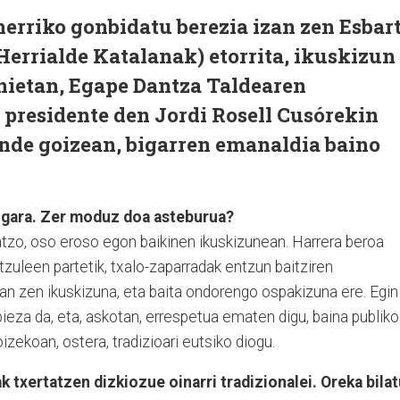
erriko gonbidatu berezia izan zen Esbar
Herrialde Katalanak) etorrita, ikuskizun
rnietan, Egape Dantza Taldearen
 presidente den Jordi Rosell Cusórekin
ande goizean, bigarren emanaldia baino
 gara. Zer moduz doa asteburua?
atzo, oso eroso egon baikinen ikuskizunean. Harrera beroa
tzuleen partetik, txalo-zaparradak entzun baitziren
an zen ikuskizuna, eta baita ondorengo ospakizuna ere. Egin
pieza da, eta, askotan, errespetua ematen digu, baina publik
zekoan, ostera, tradizioari eutsiko diogu.
txertatzen dizkiozue oinarri tradizionalei. Oreka bilat