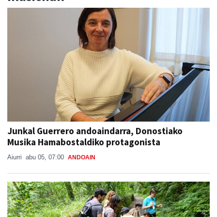
Junkal Guerrero andoaindarra, Donostiako
Musika Hamabostaldiko protagonista
Aiurri
abu 05, 07:00
ANDOAIN