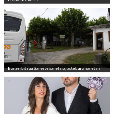
Bus zerbitzua Sanestebanetara, asteburu honetan