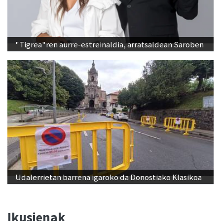
"Tigrea"ren aurre-estreinaldia, arratsaldean Saroben
Udalerrietan barrena igaroko da Donostiako Klasikoa
Ikusienak