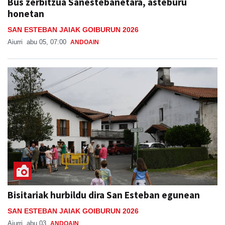
Bus zerbitzua Sanestebanetara, asteburu
honetan
SAN ESTEBAN JAIAK GOIBURUN 2026
Aiurri
abu 05, 07:00
ANDOAIN
Bisitariak hurbildu dira San Esteban egunean
SAN ESTEBAN JAIAK GOIBURUN 2026
Aiurri
abu 03
ANDOAIN