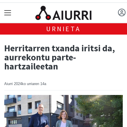
URNIETA
Herritarren txanda iritsi da,
aurrekontu parte-
hartzaileetan
Aiurri
2024ko urriaren 14a