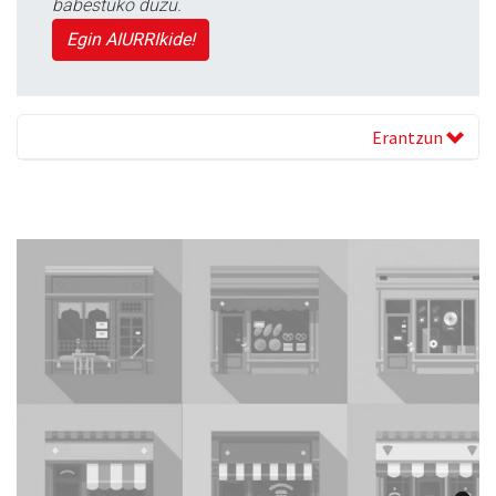
babestuko duzu.
Egin AIURRIkide!
Erantzun