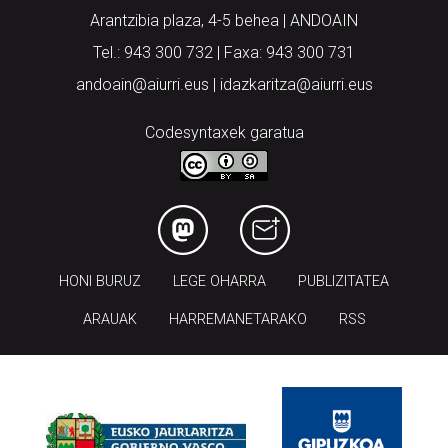
Arantzibia plaza, 4-5 behea | ANDOAIN
Tel.: 943 300 732 | Faxa: 943 300 731
andoain@aiurri.eus | idazkaritza@aiurri.eus
Codesyntaxek garatua
HONI BURUZ
LEGE OHARRA
PUBLIZITATEA
ARAUAK
HARREMANETARAKO
RSS