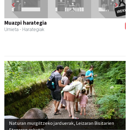
Previous
Next
Muazpi harategia
Urnieta
- Harategiak
Naturan murgiltzeko jarduerak, Leizaran Bisitarien
Etxearen eskutik