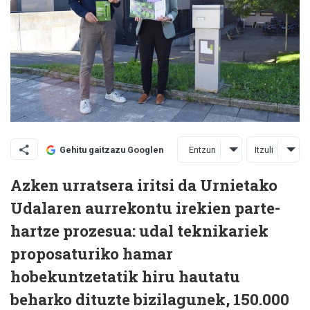
Entzun
Itzuli
Gehitu gaitzazu Googlen
Azken urratsera iritsi da Urnietako
Udalaren aurrekontu irekien parte-
hartze prozesua: udal teknikariek
proposaturiko hamar
hobekuntzetatik hiru hautatu
beharko dituzte bizilagunek, 150.000