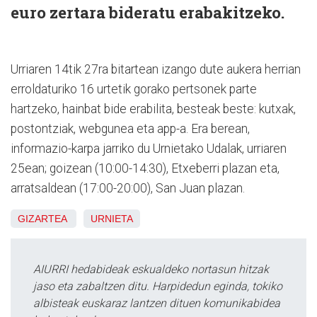
euro zertara bideratu erabakitzeko.
Urriaren 14tik 27ra bitartean izango dute aukera herrian
erroldaturiko 16 urtetik gorako pertsonek parte
hartzeko, hainbat bide erabilita, besteak beste: kutxak,
postontziak, webgunea eta app-a. Era berean,
informazio-karpa jarriko du Urnietako Udalak, urriaren
25ean; goizean (10:00-14:30), Etxeberri plazan eta,
arratsaldean (17:00-20:00), San Juan plazan.
GIZARTEA
URNIETA
AIURRI hedabideak eskualdeko nortasun hitzak
jaso eta zabaltzen ditu. Harpidedun eginda, tokiko
albisteak euskaraz lantzen dituen komunikabidea