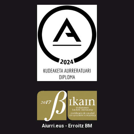
Aiurri.eus - Erroitz BM