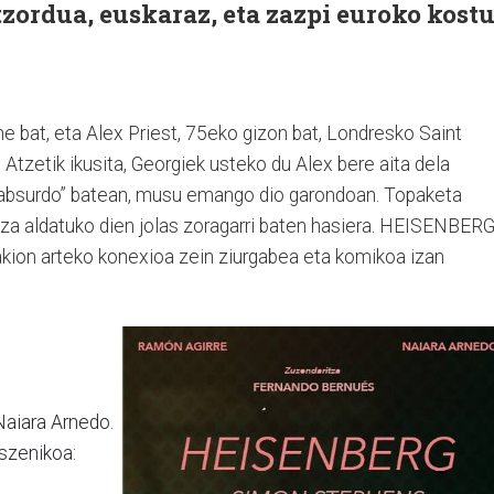
tzordua, euskaraz, eta zazpi euroko kost
 bat, eta Alex Priest, 75eko gizon bat, Londresko Saint
 Atzetik ikusita, Georgiek usteko du Alex bere aita dela
di “absurdo” batean, musu emango dio garondoan. Topaketa
zitza aldatuko dien jolas zoragarri baten hasiera. HEISENBER
kion arteko konexioa zein ziurgabea eta komikoa izan
Naiara Arnedo.
szenikoa: