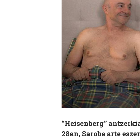
“Heisenberg” antzerkia
28an, Sarobe arte esz