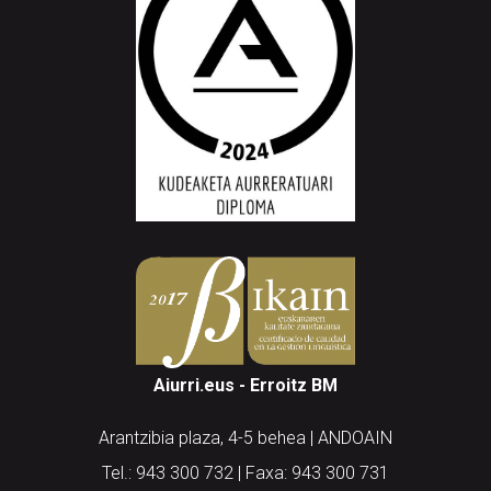
Aiurri.eus - Erroitz BM
Arantzibia plaza, 4-5 behea | ANDOAIN
Tel.: 943 300 732 | Faxa: 943 300 731