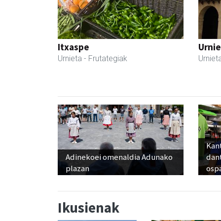
Itxaspe
Urnie
Urnieta
- Frutategiak
Urniet
Kant
Adinekoei omenaldia Adunako
dan
plazan
osp
Ikusienak