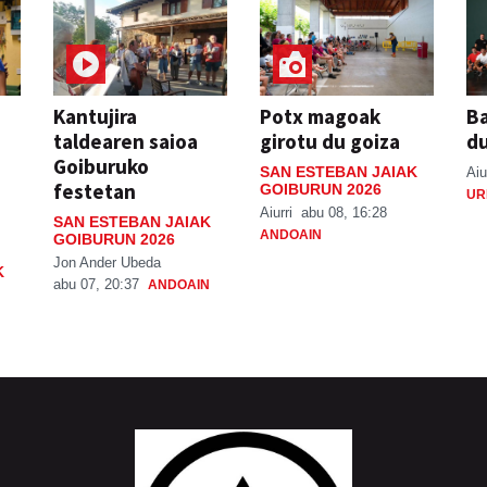
Kantujira
Potx magoak
Ba
taldearen saioa
girotu du goiza
d
Goiburuko
SAN ESTEBAN JAIAK
Aiu
festetan
GOIBURUN 2026
UR
Aiurri
abu 08, 16:28
SAN ESTEBAN JAIAK
ANDOAIN
GOIBURUN 2026
Jon Ander Ubeda
K
abu 07, 20:37
ANDOAIN