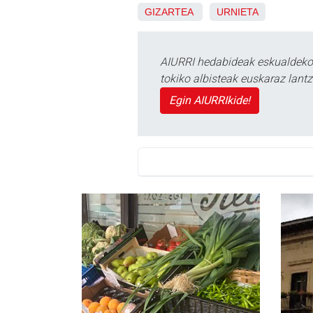
GIZARTEA
URNIETA
AIURRI hedabideak eskualdeko n
tokiko albisteak euskaraz lan
Egin AIURRIkide!