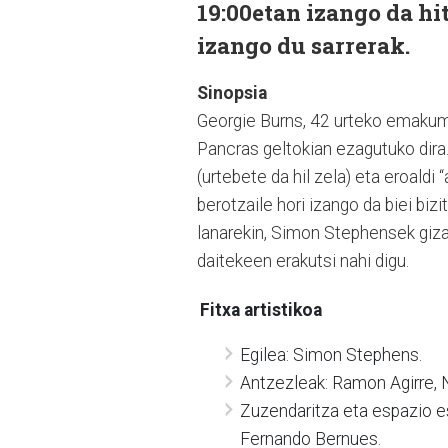
19:00etan izango da hi
izango du sarrerak.
Sinopsia
Georgie Burns, 42 urteko emakume
Pancras geltokian ezagutuko dira.
(urtebete da hil zela) eta eroal
berotzaile hori izango da biei bi
lanarekin, Simon Stephensek giza
daitekeen erakutsi nahi digu.
Fitxa artistikoa
Egilea: Simon Stephens.
Antzezleak: Ramon Agirre, 
Zuzendaritza eta espazio e
Fernando Bernues.