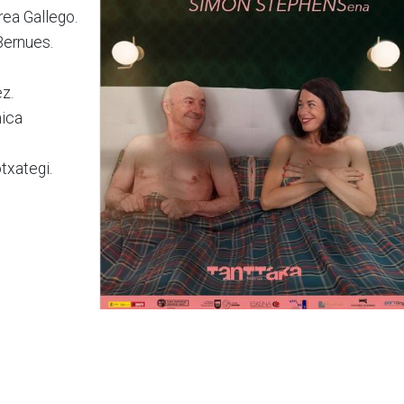
rea Gallego.
Bernues.
ez.
nica
txategi.