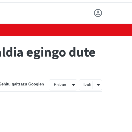
ldia egingo dute
Gehitu gaitzazu Googlen
Entzun
Itzuli