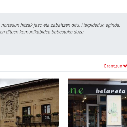
ortasun hitzak jaso eta zabaltzen ditu. Harpidedun eginda,
tzen dituen komunikabidea babestuko duzu.
Erantzun