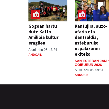
Gogoan hartu
Kantujira, auzo-
dute Katto
afaria eta
Amilibia kultur
dantzaldia,
eragilea
asteburuko
ospakizunei
Aiurri
abu 08, 13:24
ekiteko
ANDOAIN
SAN ESTEBAN JAIA
GOIBURUN 2026
Aiurri
abu 08, 09:31
ANDOAIN