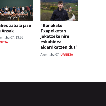
bes zabala jaso
"Banakako
u Ansak
Txapelketan
jokatzeko nire
rri
abu 07, 13:55
eskubidea
NIETA
aldarrikatzen dut"
Aiurri
abu 07
URNIETA