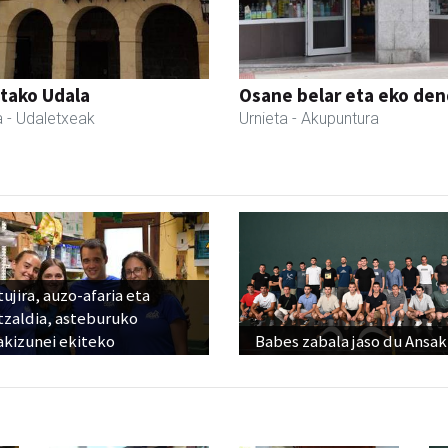
tako Udala
Osane belar eta eko de
a
- Udaletxeak
Urnieta
- Akupuntura
ujira, auzo-afaria eta
tzaldia, asteburuko
akizunei ekiteko
Babes zabala jaso du Ansak