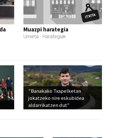
nda
Muazpi harategia
Urnieta
- Harategiak
"Banakako Txapelketan
jokatzeko nire eskubidea
aldarrikatzen dut"