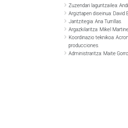
Zuzendari laguntzailea: And
Argiztapen diseinua: David 
Jantzitegia: Ana Turrillas.
Argazkilaritza: Mikel Martin
Koordinazio teknikoa: Acro
producciones.
Administraritza: Maite Gorro