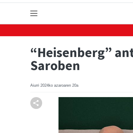
“Heisenberg” ant
Saroben
Aiurri
2024ko azaroaren 20a