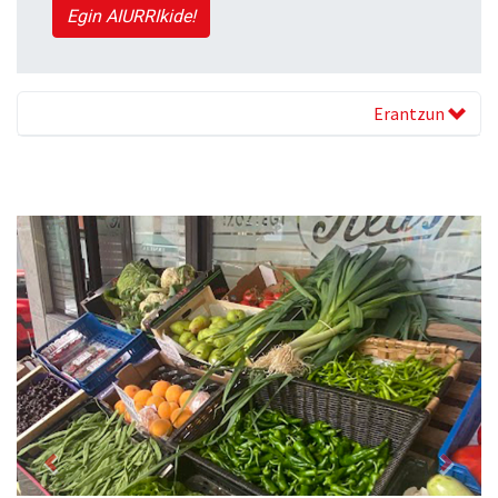
Egin AIURRIkide!
Erantzun
Previous
Next