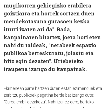
mugikorren gehiegizko erabilera
goiztiarra eta horrek sortzen duen
mendekotasuna gurasoen kezka
iturri izaten ari da". Bada,
kanpainaren bitartez, joera hori eten
nahi du taldeak, "nerabeek espazio
publikoa berreskuratu, jolastu eta
hitz egin dezaten". Urtebeteko
iraupena izango du kanpainak.
Ekimenean parte hartzen duten establezimenduek eta
zerbitzu publikoek pegatina berde bat izango dute:
"Gurea erabil dezakezu". Nahi izanez gero, bertako