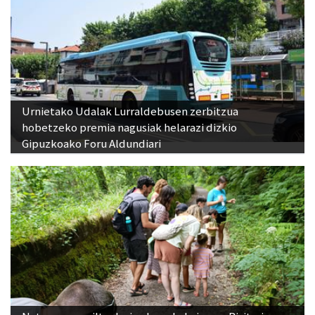
Urnietako Udalak Lurraldebusen zerbitzua
hobetzeko premia nagusiak helarazi dizkio
Gipuzkoako Foru Aldundiari