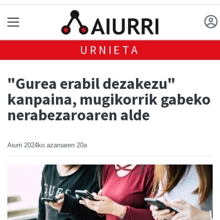
URNIETA
"Gurea erabil dezakezu"
kanpaina, mugikorrik gabeko
nerabezaroaren alde
Aiurri
2024ko azaroaren 20a