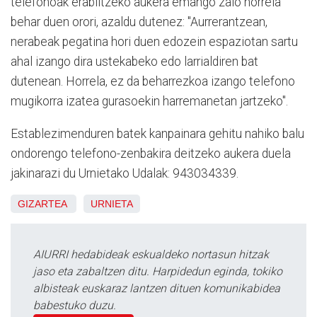
telefonoak erabiltzeko aukera emango zaio horrela
behar duen orori, azaldu dutenez: "Aurrerantzean,
nerabeak pegatina hori duen edozein espaziotan sartu
ahal izango dira ustekabeko edo larrialdiren bat
dutenean. Horrela, ez da beharrezkoa izango telefono
mugikorra izatea gurasoekin harremanetan jartzeko".
Establezimenduren batek kanpainara gehitu nahiko balu
ondorengo telefono-zenbakira deitzeko aukera duela
jakinarazi du Urnietako Udalak: 943034339.
GIZARTEA
URNIETA
AIURRI hedabideak eskualdeko nortasun hitzak
jaso eta zabaltzen ditu. Harpidedun eginda, tokiko
albisteak euskaraz lantzen dituen komunikabidea
babestuko duzu.