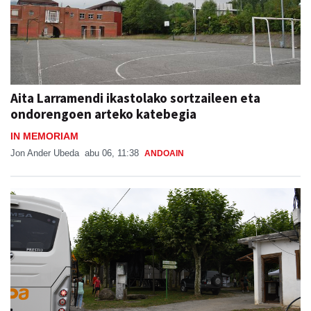
Aita Larramendi ikastolako sortzaileen eta
ondorengoen arteko katebegia
IN MEMORIAM
Jon Ander Ubeda
abu 06, 11:38
ANDOAIN