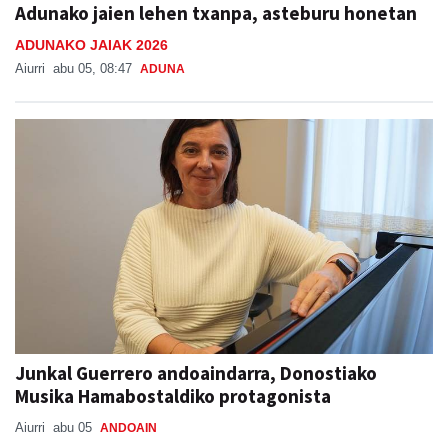
Adunako jaien lehen txanpa, asteburu honetan
ADUNAKO JAIAK 2026
Aiurri
abu 05, 08:47
ADUNA
Junkal Guerrero andoaindarra, Donostiako
Musika Hamabostaldiko protagonista
Aiurri
abu 05
ANDOAIN