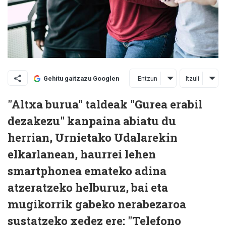
Entzun
Itzuli
Gehitu gaitzazu Googlen
"Altxa burua" taldeak "Gurea erabil
dezakezu" kanpaina abiatu du
herrian, Urnietako Udalarekin
elkarlanean, haurrei lehen
smartphonea emateko adina
atzeratzeko helburuz, bai eta
mugikorrik gabeko nerabezaroa
sustatzeko xedez ere: "Telefono