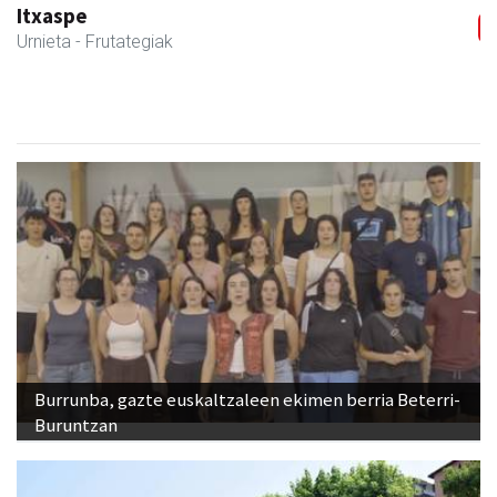
Itxaspe
Urnieta
- Frutategiak
Burrunba, gazte euskaltzaleen ekimen berria Beterri-
Buruntzan