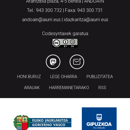
Arantzibia plaza, 4-5 behea | ANDOAIN
Tel.: 943 300 732 | Faxa: 943 300 731
andoain@aiurri.eus | idazkaritza@aiurri.eus
Codesyntaxek garatua
HONI BURUZ
LEGE OHARRA
PUBLIZITATEA
ARAUAK
HARREMANETARAKO
RSS