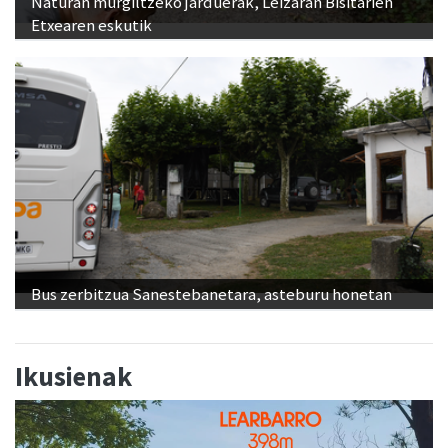
Naturan murgiltzeko jarduerak, Leizaran Bisitarien
Etxearen eskutik
Bus zerbitzua Sanestebanetara, asteburu honetan
Ikusienak