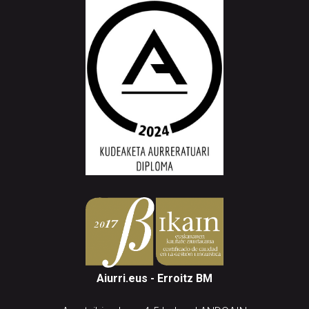
Aiurri.eus - Erroitz BM