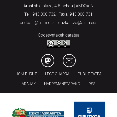
Tel.: 943 300 732 | Faxa: 943 300 731
andoain@aiurri.eus | idazkaritza@aiurri.eus
Codesyntaxek garatua
HONI BURUZ
LEGE OHARRA
PUBLIZITATEA
ARAUAK
HARREMANETARAKO
RSS