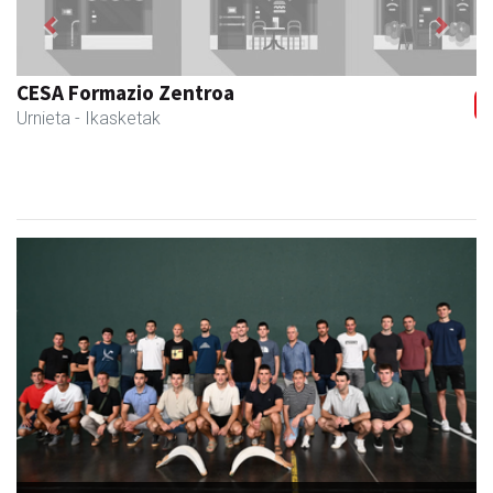
Previous
Next
Urnietako Udala
Urnieta
- Udaletxeak
Babes zabala jaso du Ansak