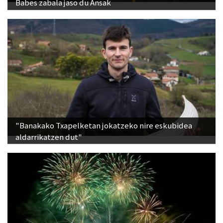
"Banakako Txapelketan jokatzeko nire eskubidea
aldarrikatzen dut"