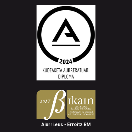
Aiurri.eus - Erroitz BM
Arantzibia plaza, 4-5 behea | ANDOAIN