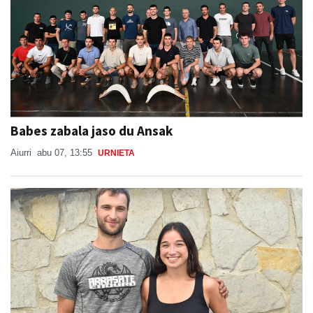
Babes zabala jaso du Ansak
Aiurri
abu 07, 13:55
URNIETA