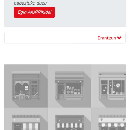
babestuko duzu.
Egin AIURRIkide!
Erantzun