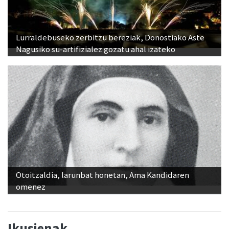
Lurraldebuseko zerbitzu bereziak, Donostiako Aste
Nagusiko su-artifizialez gozatu ahal izateko
Otoitzaldia, larunbat honetan, Ama Kandidaren
omenez
Ikusienak