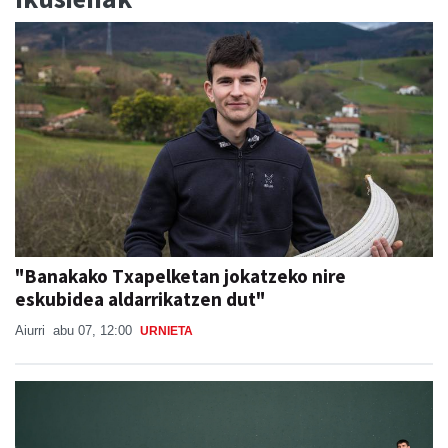
"Banakako Txapelketan jokatzeko nire
eskubidea aldarrikatzen dut"
Aiurri
abu 07, 12:00
URNIETA