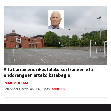
Aita Larramendi ikastolako sortzaileen eta
ondorengoen arteko katebegia
IN MEMORIAM
Jon Ander Ubeda
abu 06, 11:38
ANDOAIN