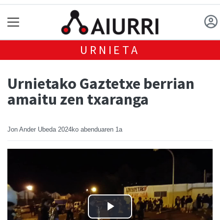
URNIETA
Urnietako Gaztetxe berrian
amaitu zen txaranga
Jon Ander Ubeda
2024ko abenduaren 1a