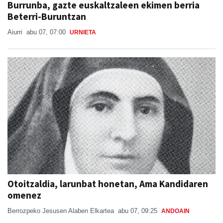
Aiurri
abu 07, 07:00
URNIETA
Otoitzaldia, larunbat honetan, Ama Kandidaren
omenez
Berrozpeko Jesusen Alaben Elkartea
abu 07, 09:25
ANDOAIN