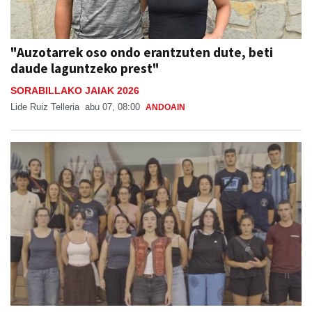
"Auzotarrek oso ondo erantzuten dute, beti
daude laguntzeko prest"
SORABILLAKO JAIAK 2026
Lide Ruiz Telleria
abu 07, 08:00
ANDOAIN
Burrunba, gazte euskaltzaleen ekimen berria
Beterri-Buruntzan