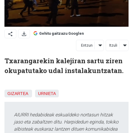
Gehitu gaitzazu Googlen
Entzun
Itzuli
Txarangarekin kalejiran sartu ziren
okupatutako udal instalakuntzatan.
GIZARTEA
URNIETA
AIURRI hedabideak eskualdeko nortasun hitzak
jaso eta zabaltzen ditu. Harpidedun eginda, tokiko
albisteak euskaraz lantzen dituen komunikabidea