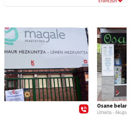
Erantzun
Previous
Next
Osane belar eta eko denda
Urnieta
- Akupuntura