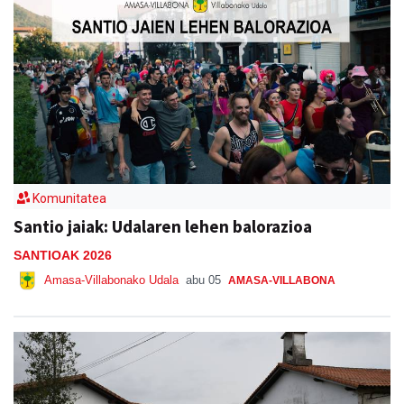
Komunitatea
Santio jaiak: Udalaren lehen balorazioa
SANTIOAK 2026
Amasa-Villabonako Udala
abu 05
AMASA-VILLABONA