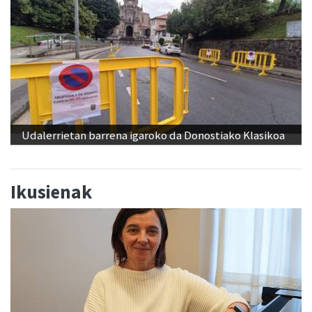
Udalerrietan barrena igaroko da Donostiako Klasikoa
Ikusienak