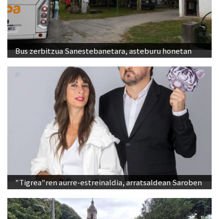
Bus zerbitzua Sanestebanetara, asteburu honetan
"Tigrea"ren aurre-estreinaldia, arratsaldean Saroben