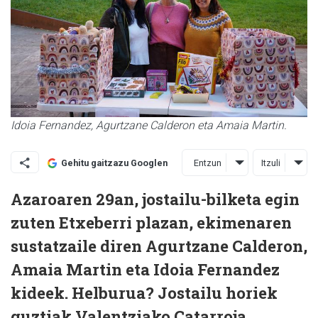
Idoia Fernandez, Agurtzane Calderon eta Amaia Martin.
Entzun
Itzuli
Gehitu gaitzazu Googlen
Azaroaren 29an, jostailu-bilketa egin
zuten Etxeberri plazan, ekimenaren
sustatzaile diren Agurtzane Calderon,
Amaia Martin eta Idoia Fernandez
kideek. Helburua? Jostailu horiek
guztiak Valentziako Catarroja