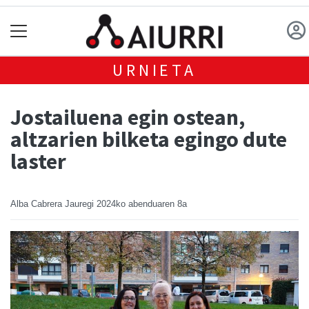
URNIETA
Jostailuena egin ostean,
altzarien bilketa egingo dute
laster
Alba Cabrera Jauregi
2024ko abenduaren 8a