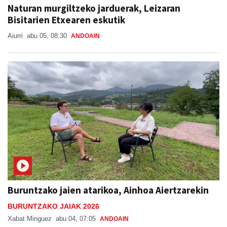
Naturan murgiltzeko jarduerak, Leizaran
Bisitarien Etxearen eskutik
Aiurri
abu 05, 08:30
ANDOAIN
Buruntzako jaien atarikoa, Ainhoa Aiertzarekin
BURUNTZAKO JAIAK 2026
Xabat Minguez
abu 04, 07:05
ANDOAIN