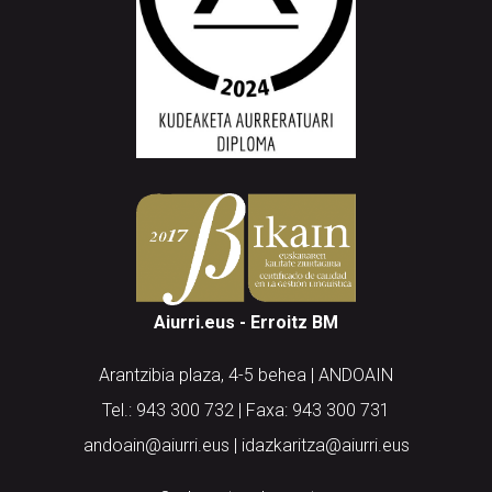
Aiurri.eus - Erroitz BM
Arantzibia plaza, 4-5 behea | ANDOAIN
Tel.: 943 300 732 | Faxa: 943 300 731
andoain@aiurri.eus | idazkaritza@aiurri.eus