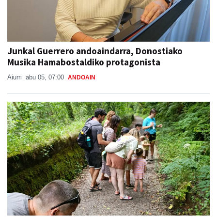
Junkal Guerrero andoaindarra, Donostiako
Musika Hamabostaldiko protagonista
Aiurri
abu 05, 07:00
ANDOAIN