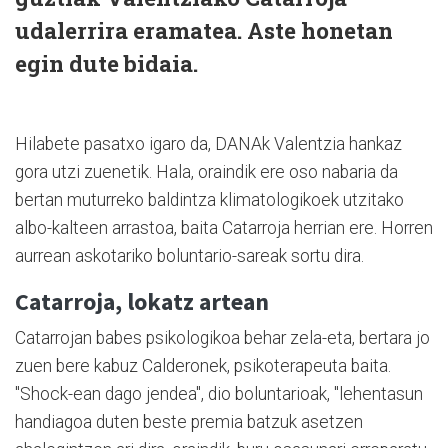
udalerrira eramatea. Aste honetan
egin dute bidaia.
Hilabete pasatxo igaro da, DANAk Valentzia hankaz
gora utzi zuenetik. Hala, oraindik ere oso nabaria da
bertan muturreko baldintza klimatologikoek utzitako
albo-kalteen arrastoa, baita Catarroja herrian ere. Horren
aurrean askotariko boluntario-sareak sortu dira.
Catarroja, lokatz artean
Catarrojan babes psikologikoa behar zela-eta, bertara jo
zuen bere kabuz Calderonek, psikoterapeuta baita.
"Shock-ean dago jendea", dio boluntarioak, "lehentasun
handiagoa duten beste premia batzuk asetzen