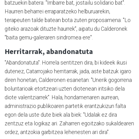
batzuekin batera: "Irribarre bat, jostailu solidario bat".
Haurren beharrei erraparatzeko helburuarekin,
terapeuten talde batean bota zuten proposamena: "Lo
giteko arazoak dituzte haurrek", aipatu du Calderonek
"baita gernu-galeraren sindromea ere".
Herritarrak, abandonatuta
"Abandonatuta". Horrela sentitzen dira, bi kideek ikusi
dutenez, Catarrojako herritarrak, jada, aste batzuk igaro
diren honetan, Calderonen esanetan: "Unerik gogorrena
boluntarioak etortzeari uzten diotenean iritsiko dela
diote valentziarrek". Hala, hondamenaren aurrean,
administrazio publikoaren partetik erantzukizun falta
egon dela uste dute biek ala biek: "Udalak ez dira
zentzuz eta logikaz ari. Zaharren egoitzako sukaldearen
ordez, antzokia garbitzea lehenesten ari dira".