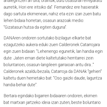
ahalegintzen ari dira, oraindik, buru osasunari erreparatu
aurretik, Hori ere iritsiko da". Fernandez ere hasieratik
dago sartuta ekimenean, nahiz eta ezin izan zuen batu
lehen bidaia horretan, osasun arazoak medio:
"Gizatasun hutsa da egiten duguna".
DANAren ondoren sortutako bizilagun elkarte bat
ezagutzeko aukera eduki zuen Calderonek Catarrojara
egin zuen bidaian: "Lehenengo egunetik, lan handia egin
dute. Jaten eman diete kaltetutako herritarrei zein
boluntarioei, osasun-langileen garraioan aritu dira..."
Calderonek azaldu bezala, Catarroja da DANAk "gehien"
kaltetu duen herrietako bat: "Oso gaizki daude, laguntza
handia behar dute".
Bertara egindako bigarren bidaiaren ondoren, ekimen
bat martxan jartzeko ideia izan zuten, beste boluntario