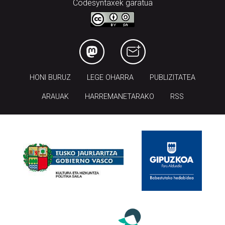
Codesyntaxek garatua
HONI BURUZ
LEGE OHARRA
PUBLIZITATEA
ARAUAK
HARREMANETARAKO
RSS