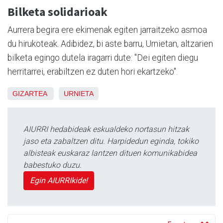
Bilketa solidarioak
Aurrera begira ere ekimenak egiten jarraitzeko asmoa
du hirukoteak. Adibidez, bi aste barru, Urnietan, altzarien
bilketa egingo dutela iragarri dute: "Dei egiten diegu
herritarrei, erabiltzen ez duten hori ekartzeko".
GIZARTEA
URNIETA
AIURRI hedabideak eskualdeko nortasun hitzak
jaso eta zabaltzen ditu. Harpidedun eginda, tokiko
albisteak euskaraz lantzen dituen komunikabidea
babestuko duzu.
Egin AIURRIkide!