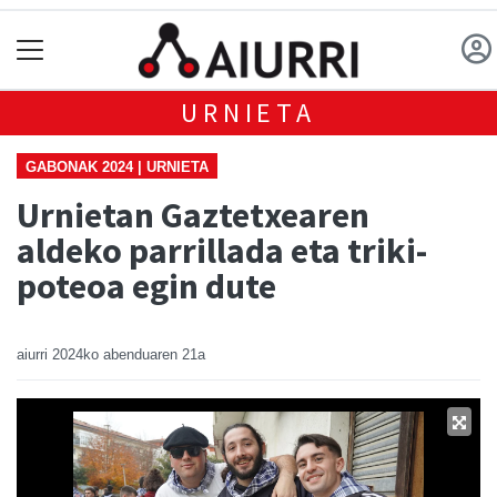
URNIETA
GABONAK 2024 | URNIETA
Urnietan Gaztetxearen
aldeko parrillada eta triki-
poteoa egin dute
aiurri
2024ko abenduaren 21a