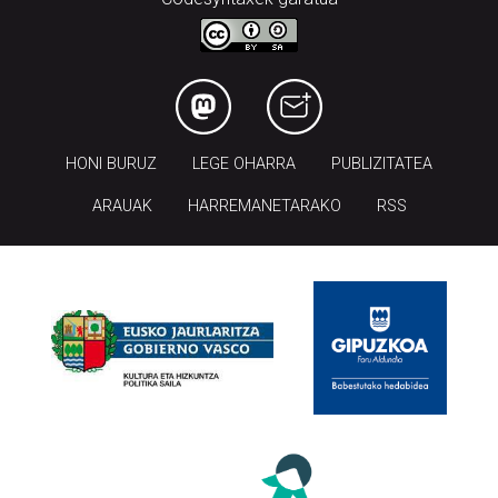
HONI BURUZ
LEGE OHARRA
PUBLIZITATEA
ARAUAK
HARREMANETARAKO
RSS