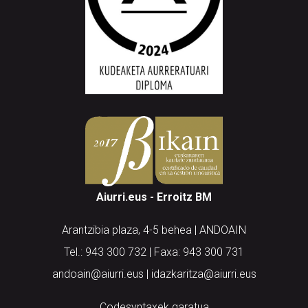
Aiurri.eus - Erroitz BM
Arantzibia plaza, 4-5 behea | ANDOAIN
Tel.: 943 300 732 | Faxa: 943 300 731
andoain@aiurri.eus | idazkaritza@aiurri.eus
Codesyntaxek garatua