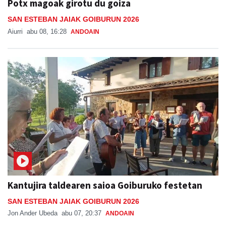
Potx magoak girotu du goiza
SAN ESTEBAN JAIAK GOIBURUN 2026
Aiurri
abu 08, 16:28
ANDOAIN
Kantujira taldearen saioa Goiburuko festetan
SAN ESTEBAN JAIAK GOIBURUN 2026
Jon Ander Ubeda
abu 07, 20:37
ANDOAIN