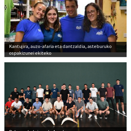
Kantujira, auzo-afaria eta dantzaldia, asteburuko
ospakizunei ekiteko