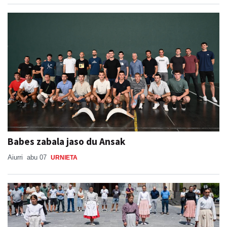
Babes zabala jaso du Ansak
Aiurri
abu 07
URNIETA