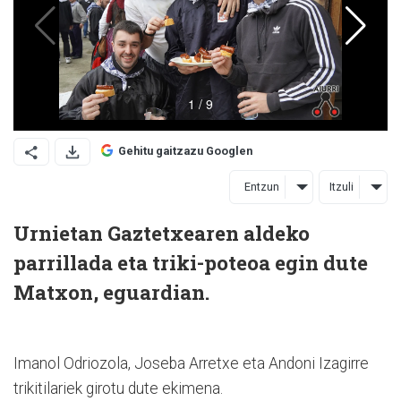
Gehitu gaitzazu Googlen
Entzun
Itzuli
Urnietan Gaztetxearen aldeko
parrillada eta triki-poteoa egin dute
Matxon, eguardian.
Imanol Odriozola, Joseba Arretxe eta Andoni Izagirre
trikitilariek girotu dute ekimena.