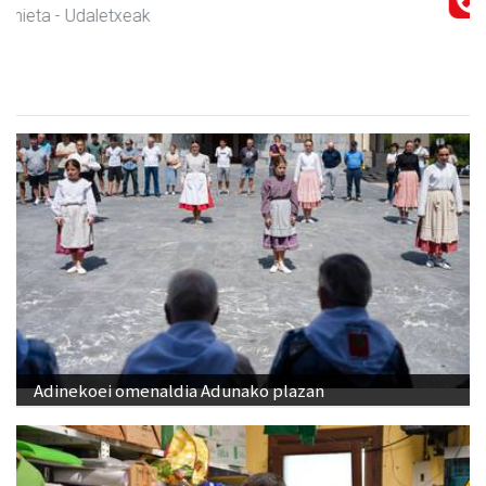
Urnieta
- Hezkuntza
Adinekoei omenaldia Adunako plazan