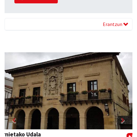
Erantzun
Previous
Next
Magale Ikastetxea