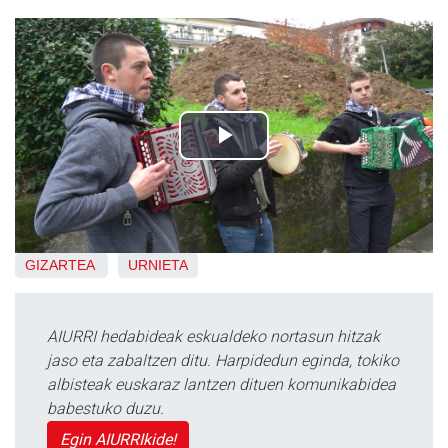
GIZARTEA
URNIETA
AIURRI hedabideak eskualdeko nortasun hitzak
jaso eta zabaltzen ditu. Harpidedun eginda, tokiko
albisteak euskaraz lantzen dituen komunikabidea
babestuko duzu.
Egin AIURRIkide!