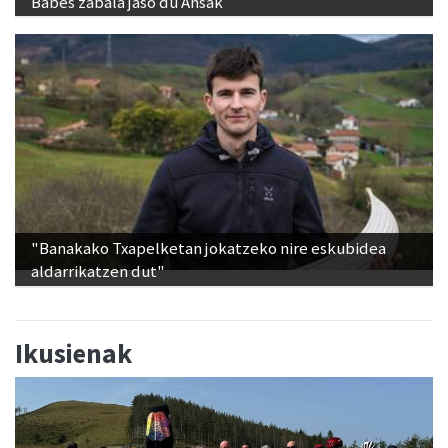
Babes zabala jaso du Ansak
"Banakako Txapelketan jokatzeko nire eskubidea
aldarrikatzen dut"
Ikusienak