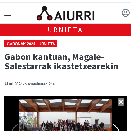
URNIETA
GABONAK 2024 | URNIETA
Gabon kantuan, Magale-
Salestarrak ikastetxearekin
Aiurri
2024ko abenduaren 24a