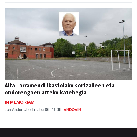
Aita Larramendi ikastolako sortzaileen eta
ondorengoen arteko katebegia
IN MEMORIAM
Jon Ander Ubeda
abu 06, 11:38
ANDOAIN