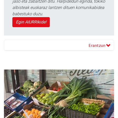
jaso eta zabaltzen ditu. Harpidedun eginda, tokiko
albisteak euskaraz lantzen dituen komunikabidea
babestuko duzu.
Egin AIURRIkide!
Erantzun