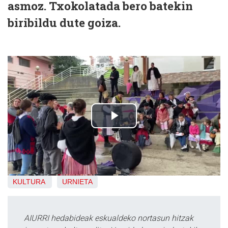
asmoz. Txokolatada bero batekin
biribildu dute goiza.
KULTURA
URNIETA
AIURRI hedabideak eskualdeko nortasun hitzak