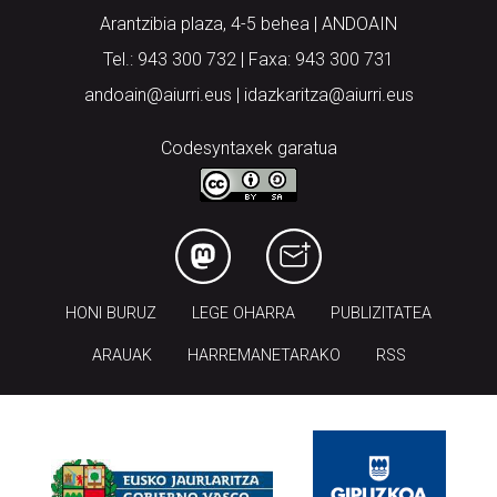
Arantzibia plaza, 4-5 behea | ANDOAIN
Tel.: 943 300 732 | Faxa: 943 300 731
andoain@aiurri.eus | idazkaritza@aiurri.eus
Codesyntaxek garatua
HONI BURUZ
LEGE OHARRA
PUBLIZITATEA
ARAUAK
HARREMANETARAKO
RSS