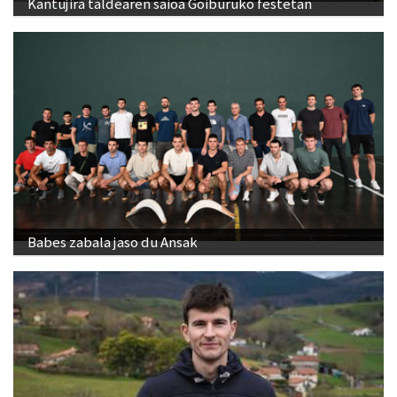
Kantujira taldearen saioa Goiburuko festetan
Babes zabala jaso du Ansak