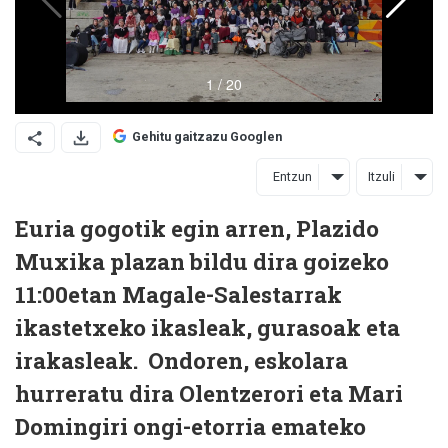
Gehitu gaitzazu Googlen
Entzun
Itzuli
Euria gogotik egin arren, Plazido
Muxika plazan bildu dira goizeko
11:00etan Magale-Salestarrak
ikastetxeko ikasleak, gurasoak eta
irakasleak. Ondoren, eskolara
hurreratu dira Olentzerori eta Mari
Domingiri ongi-etorria emateko