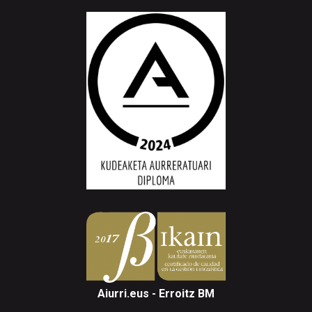
Aiurri.eus - Erroitz BM