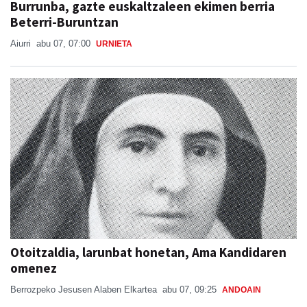
Burrunba, gazte euskaltzaleen ekimen berria
Beterri-Buruntzan
Aiurri
abu 07, 07:00
URNIETA
Otoitzaldia, larunbat honetan, Ama Kandidaren
omenez
Berrozpeko Jesusen Alaben Elkartea
abu 07, 09:25
ANDOAIN