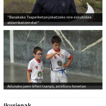
"Banakako Txapelketan jokatzeko nire eskubidea
aldarrikatzen dut"
Adunako jaien lehen txanpa, asteburu honetan
Ikusienak