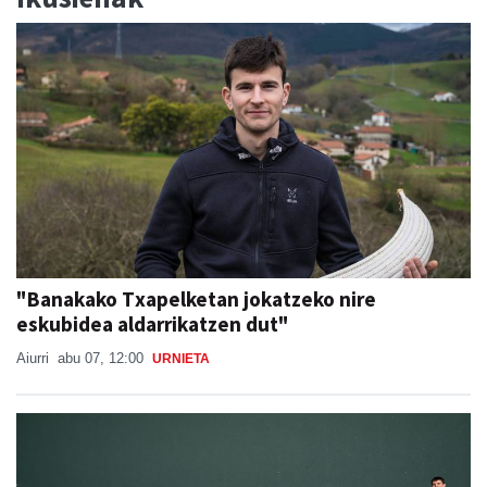
"Banakako Txapelketan jokatzeko nire
eskubidea aldarrikatzen dut"
Aiurri
abu 07, 12:00
URNIETA