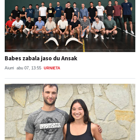
Babes zabala jaso du Ansak
Aiurri
abu 07, 13:55
URNIETA