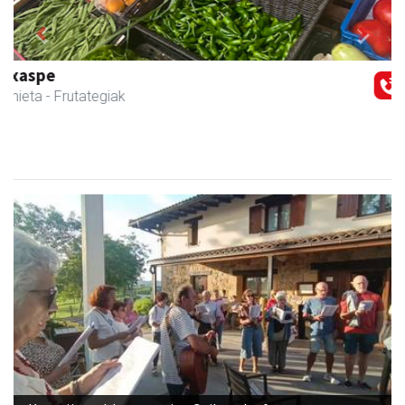
Previous
Next
Magale Ikastetxea
Urnieta
- Hezkuntza