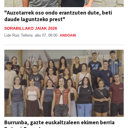
"Auzotarrek oso ondo erantzuten dute, beti
daude laguntzeko prest"
SORABILLAKO JAIAK 2026
Lide Ruiz Telleria
abu 07, 08:00
ANDOAIN
Burrunba, gazte euskaltzaleen ekimen berria