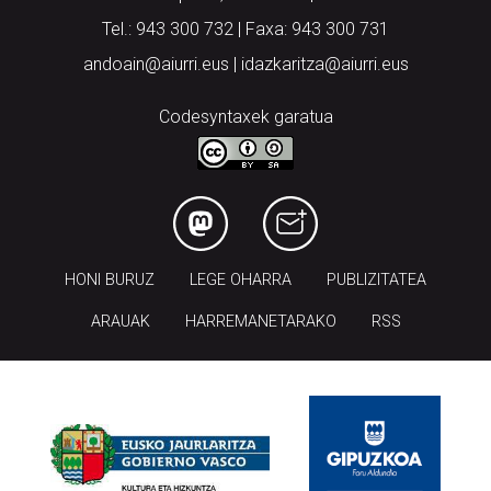
Tel.: 943 300 732 | Faxa: 943 300 731
andoain@aiurri.eus | idazkaritza@aiurri.eus
Codesyntaxek garatua
HONI BURUZ
LEGE OHARRA
PUBLIZITATEA
ARAUAK
HARREMANETARAKO
RSS