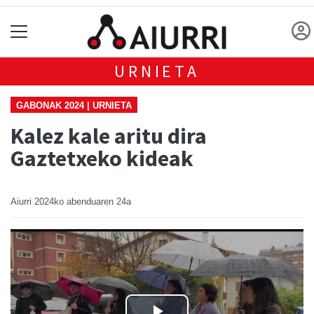
URNIETA
GABONAK 2024 | URNIETA
Kalez kale aritu dira
Gaztetxeko kideak
Aiurri
2024ko abenduaren 24a