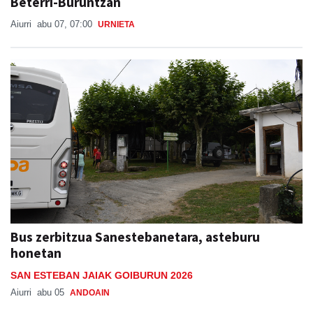
Beterri-Buruntzan
Aiurri
abu 07, 07:00
URNIETA
Bus zerbitzua Sanestebanetara, asteburu
honetan
SAN ESTEBAN JAIAK GOIBURUN 2026
Aiurri
abu 05
ANDOAIN