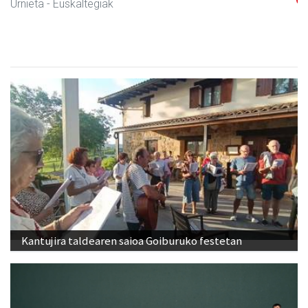
Urnieta
- Ikasketa zentroak
Kantujira taldearen saioa Goiburuko festetan