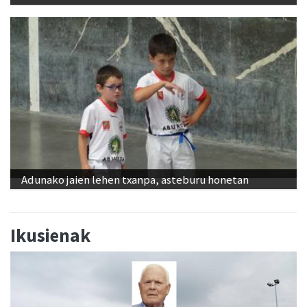
Adunako jaien lehen txanpa, asteburu honetan
Ikusienak