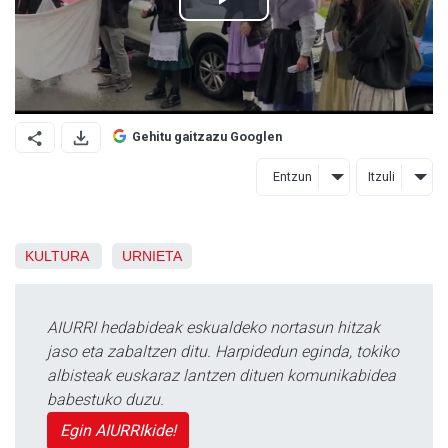
Gehitu gaitzazu Googlen
Entzun
Itzuli
KULTURA
URNIETA
AIURRI hedabideak eskualdeko nortasun hitzak
jaso eta zabaltzen ditu. Harpidedun eginda, tokiko
albisteak euskaraz lantzen dituen komunikabidea
babestuko duzu.
Egin AIURRIkide!