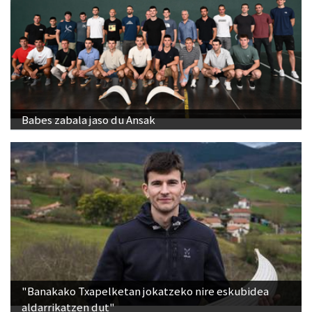
Babes zabala jaso du Ansak
"Banakako Txapelketan jokatzeko nire eskubidea
aldarrikatzen dut"