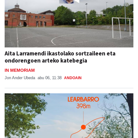
Aita Larramendi ikastolako sortzaileen eta
ondorengoen arteko katebegia
IN MEMORIAM
Jon Ander Ubeda
abu 06, 11:38
ANDOAIN