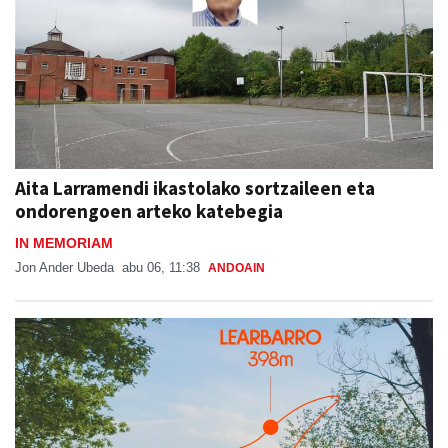
Aita Larramendi ikastolako sortzaileen eta
ondorengoen arteko katebegia
IN MEMORIAM
Jon Ander Ubeda
abu 06, 11:38
ANDOAIN