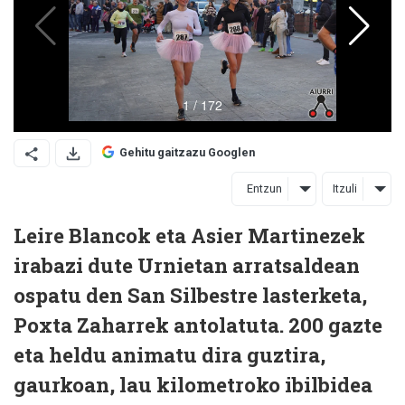
Gehitu gaitzazu Googlen
Entzun
Itzuli
Leire Blancok eta Asier Martinezek
irabazi dute Urnietan arratsaldean
ospatu den San Silbestre lasterketa,
Poxta Zaharrek antolatuta. 200 gazte
eta heldu animatu dira guztira,
gaurkoan, lau kilometroko ibilbidea