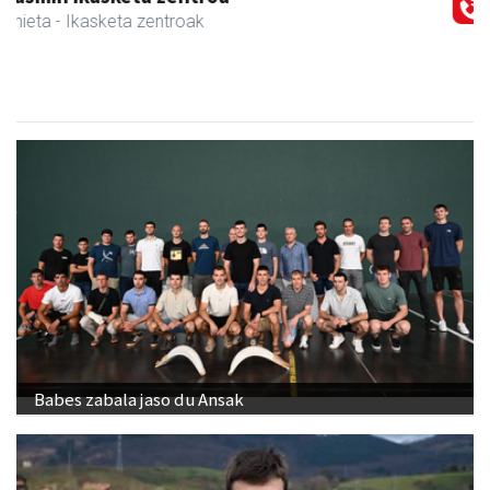
Urnieta
- Udaletxeak
Babes zabala jaso du Ansak