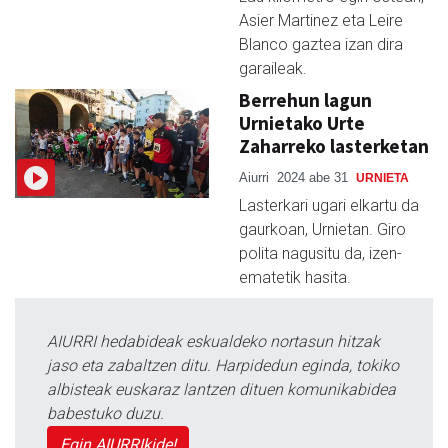
Asier Martinez eta Leire
Blanco gaztea izan dira
garaileak.
Berrehun lagun
Urnietako Urte
Zaharreko lasterketan
Aiurri
2024 abe 31
URNIETA
Lasterkari ugari elkartu da
gaurkoan, Urnietan. Giro
polita nagusitu da, izen-
ematetik hasita.
AIURRI hedabideak eskualdeko nortasun hitzak
jaso eta zabaltzen ditu. Harpidedun eginda, tokiko
albisteak euskaraz lantzen dituen komunikabidea
babestuko duzu.
Egin AIURRIkide!