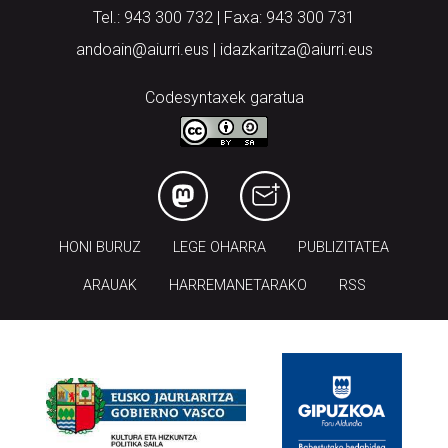
Tel.: 943 300 732 | Faxa: 943 300 731
andoain@aiurri.eus | idazkaritza@aiurri.eus
Codesyntaxek garatua
HONI BURUZ
LEGE OHARRA
PUBLIZITATEA
ARAUAK
HARREMANETARAKO
RSS