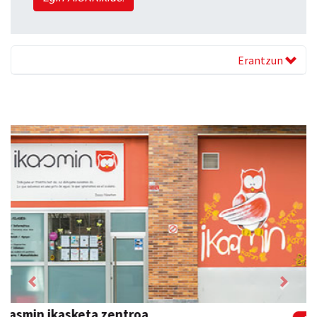
Erantzun
Previous
Next
Urnietako Udala