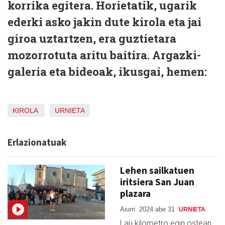
korrika egitera. Horietatik, ugarik
ederki asko jakin dute kirola eta jai
giroa uztartzen, era guztietara
mozorrotuta aritu baitira. Argazki-
galeria eta bideoak, ikusgai, hemen:
KIROLA
URNIETA
Erlazionatuak
Lehen sailkatuen
iritsiera San Juan
plazara
Aiurri
2024 abe 31
URNIETA
Lau kilometro egin ostean,