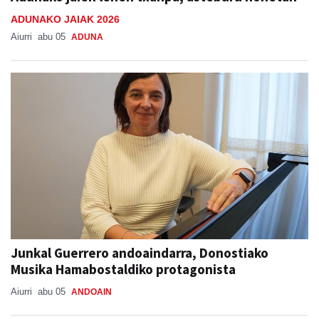
ADUNAKO JAIAK 2026
Aiurri
abu 05
ADUNA
Junkal Guerrero andoaindarra, Donostiako
Musika Hamabostaldiko protagonista
Aiurri
abu 05
ANDOAIN