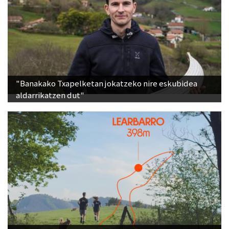
"Banakako Txapelketan jokatzeko nire eskubidea
aldarrikatzen dut"