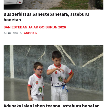
Bus zerbitzua Sanestebanetara, asteburu
honetan
SAN ESTEBAN JAIAK GOIBURUN 2026
Aiurri
abu 05
ANDOAIN
Adunako jaien lehen txanpa, asteburu honetan