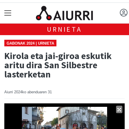
URNIETA
GABONAK 2024 | URNIETA
Kirola eta jai-giroa eskutik
aritu dira San Silbestre
lasterketan
Aiurri
2024ko abenduaren 31