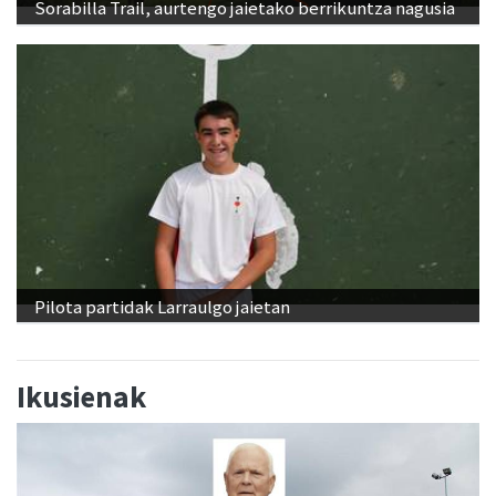
Sorabilla Trail, aurtengo jaietako berrikuntza nagusia
Pilota partidak Larraulgo jaietan
Ikusienak