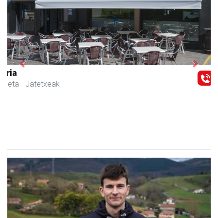
Previous
Next
Muazpi harategia
Urnieta
- Harategiak