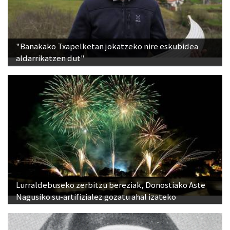
"Banakako Txapelketan jokatzeko nire eskubidea
aldarrikatzen dut"
Lurraldebuseko zerbitzu bereziak, Donostiako Aste
Nagusiko su-artifizialez gozatu ahal izateko