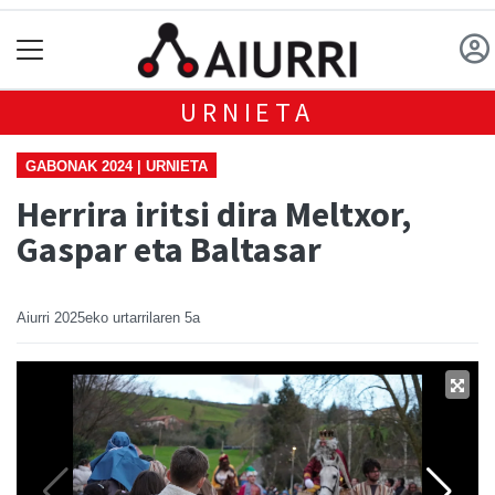
URNIETA
GABONAK 2024 | URNIETA
Herrira iritsi dira Meltxor,
Gaspar eta Baltasar
Aiurri
2025eko urtarrilaren 5a