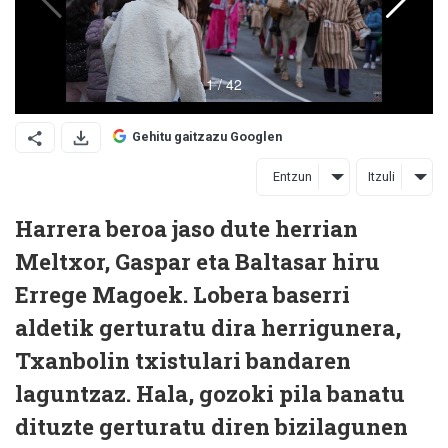
Gehitu gaitzazu Googlen
Entzun
Itzuli
Harrera beroa jaso dute herrian
Meltxor, Gaspar eta Baltasar hiru
Errege Magoek. Lobera baserri
aldetik gerturatu dira herrigunera,
Txanbolin txistulari bandaren
laguntzaz. Hala, gozoki pila banatu
dituzte gerturatu diren bizilagunen