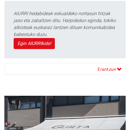
AIURRI hedabideak eskualdeko nortasun hitzak
jaso eta zabaltzen ditu. Harpidedun eginda, tokiko
albisteak euskaraz lantzen dituen komunikabidea
babestuko duzu.
Egin AIURRIkide!
Erantzun