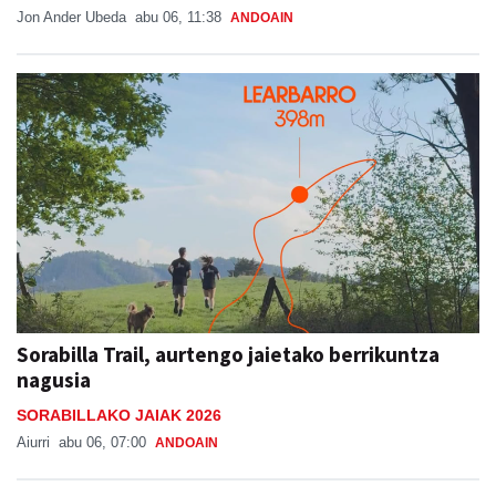
Jon Ander Ubeda
abu 06, 11:38
ANDOAIN
Sorabilla Trail, aurtengo jaietako berrikuntza
nagusia
SORABILLAKO JAIAK 2026
Aiurri
abu 06, 07:00
ANDOAIN