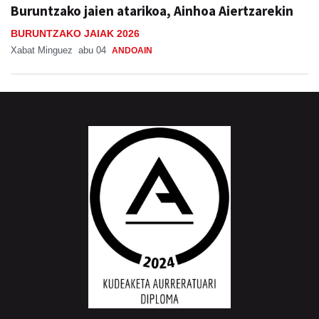
Buruntzako jaien atarikoa, Ainhoa Aiertzarekin
BURUNTZAKO JAIAK 2026
Xabat Minguez
abu 04
ANDOAIN