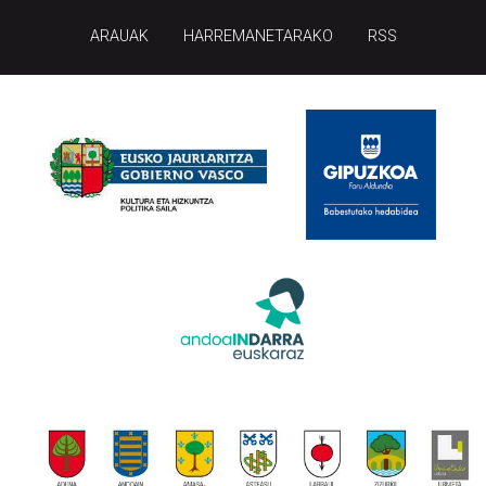
ARAUAK
HARREMANETARAKO
RSS