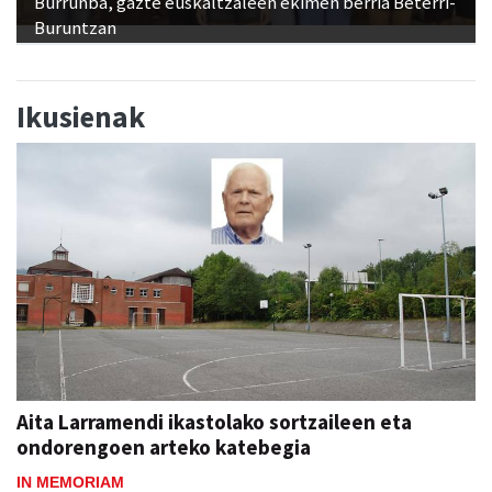
Burrunba, gazte euskaltzaleen ekimen berria Beterri-
Buruntzan
Ikusienak
Aita Larramendi ikastolako sortzaileen eta
ondorengoen arteko katebegia
IN MEMORIAM