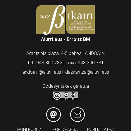
Aiurri.eus - Erroitz BM
Arantzibia plaza, 4-5 behea | ANDOAIN
Tel.: 943 300 732 | Faxa: 943 300 731
andoain@aiurri.eus | idazkaritza@aiurri.eus
Codesyntaxek garatua
HONI BURUZ
LEGE OHARRA
PUBLIZITATEA