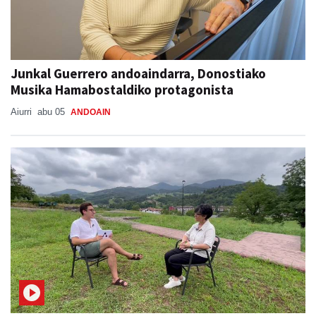
Junkal Guerrero andoaindarra, Donostiako
Musika Hamabostaldiko protagonista
Aiurri
abu 05
ANDOAIN