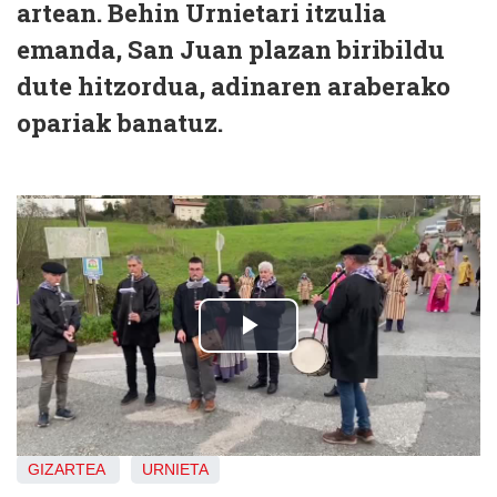
artean. Behin Urnietari itzulia
emanda, San Juan plazan biribildu
dute hitzordua, adinaren araberako
opariak banatuz.
GIZARTEA
URNIETA