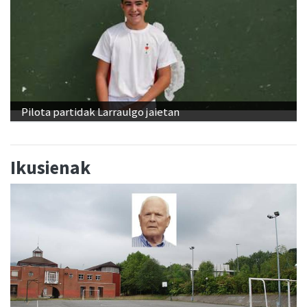
Pilota partidak Larraulgo jaietan
Ikusienak