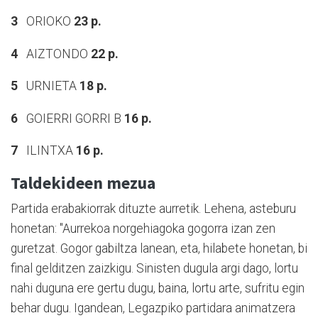
3
ORIOKO
23 p.
4
AIZTONDO
22 p.
5
URNIETA
18 p.
6
GOIERRI GORRI B
16 p.
7
ILINTXA
16 p.
Taldekideen mezua
Partida erabakiorrak dituzte aurretik. Lehena, asteburu
honetan: "Aurrekoa norgehiagoka gogorra izan zen
guretzat. Gogor gabiltza lanean, eta, hilabete honetan, bi
final gelditzen zaizkigu. Sinisten dugula argi dago, lortu
nahi duguna ere gertu dugu, baina, lortu arte, sufritu egin
behar dugu. Igandean, Legazpiko partidara animatzera