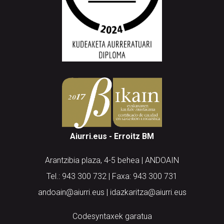
Aiurri.eus - Erroitz BM
Arantzibia plaza, 4-5 behea | ANDOAIN
Tel.: 943 300 732 | Faxa: 943 300 731
andoain@aiurri.eus | idazkaritza@aiurri.eus
Codesyntaxek garatua