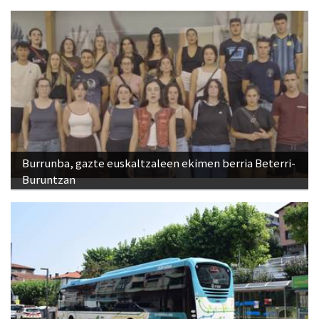
Burrunba, gazte euskaltzaleen ekimen berria Beterri-
Buruntzan
Urnietako Udalak Lurraldebusen zerbitzua