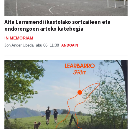
Aita Larramendi ikastolako sortzaileen eta
ondorengoen arteko katebegia
IN MEMORIAM
Jon Ander Ubeda
abu 06, 11:38
ANDOAIN
Sorabilla Trail, aurtengo jaietako berrikuntza
nagusia