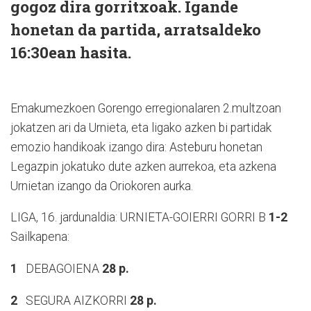
gogoz dira gorritxoak. Igande
honetan da partida, arratsaldeko
16:30ean hasita.
Emakumezkoen Gorengo erregionalaren 2.multzoan
jokatzen ari da Urnieta, eta ligako azken bi partidak
emozio handikoak izango dira: Asteburu honetan
Legazpin jokatuko dute azken aurrekoa, eta azkena
Urnietan izango da Oriokoren aurka.
LIGA, 16. jardunaldia:
URNIETA-GOIERRI GORRI B
1-2
Sailkapena:
1
DEBAGOIENA
28 p.
2
SEGURA AIZKORRI
28 p.