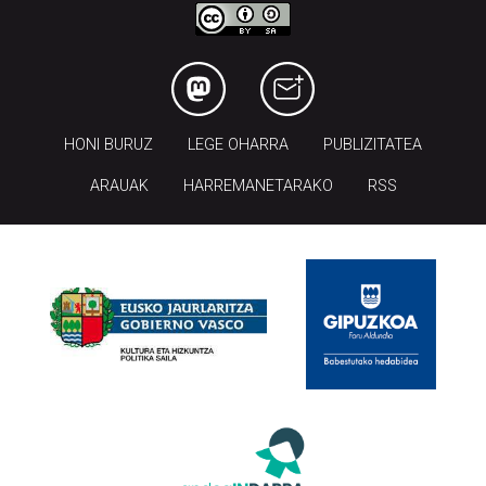
HONI BURUZ
LEGE OHARRA
PUBLIZITATEA
ARAUAK
HARREMANETARAKO
RSS