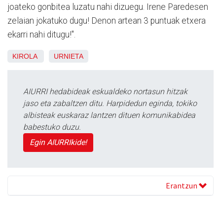
joateko gonbitea luzatu nahi dizuegu. Irene Paredesen
zelaian jokatuko dugu! Denon artean 3 puntuak etxera
ekarri nahi ditugu!".
KIROLA
URNIETA
AIURRI hedabideak eskualdeko nortasun hitzak
jaso eta zabaltzen ditu. Harpidedun eginda, tokiko
albisteak euskaraz lantzen dituen komunikabidea
babestuko duzu.
Egin AIURRIkide!
Erantzun