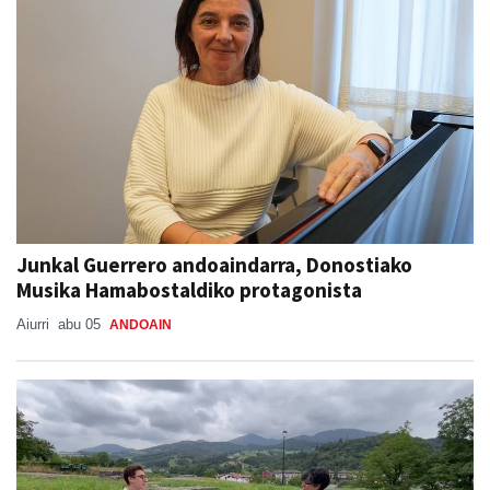
Junkal Guerrero andoaindarra, Donostiako
Musika Hamabostaldiko protagonista
Aiurri
abu 05
ANDOAIN