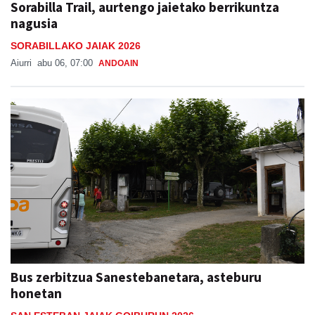
SORABILLAKO JAIAK 2026
Aiurri
abu 06, 07:00
ANDOAIN
Bus zerbitzua Sanestebanetara, asteburu
honetan
SAN ESTEBAN JAIAK GOIBURUN 2026
Aiurri
abu 05
ANDOAIN