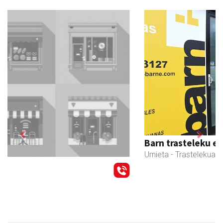
Previous
Next
Barn trasteleku eta biltegi txikien alokairua
Urnieta
- Trastelekuak