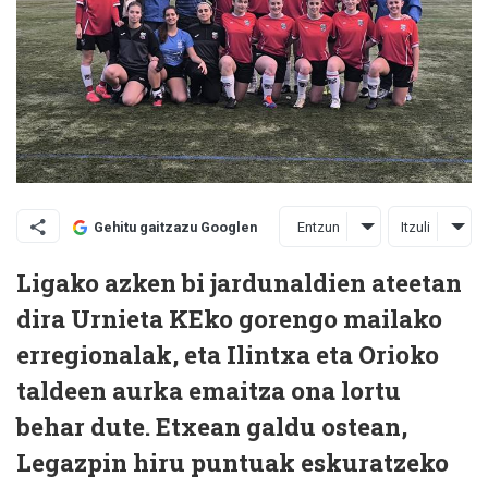
Entzun
Itzuli
Gehitu gaitzazu Googlen
Ligako azken bi jardunaldien ateetan
dira Urnieta KEko gorengo mailako
erregionalak, eta Ilintxa eta Orioko
taldeen aurka emaitza ona lortu
behar dute. Etxean galdu ostean,
Legazpin hiru puntuak eskuratzeko