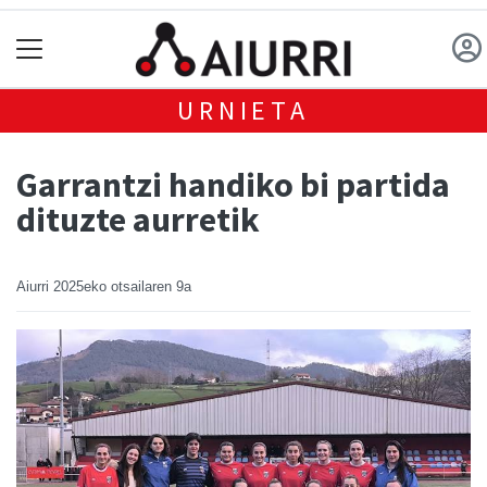
URNIETA
Garrantzi handiko bi partida
dituzte aurretik
Aiurri
2025eko otsailaren 9a