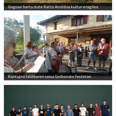
Gogoan hartu dute Katto Amilibia kultur eragilea
Kantujira taldearen saioa Goiburuko festetan