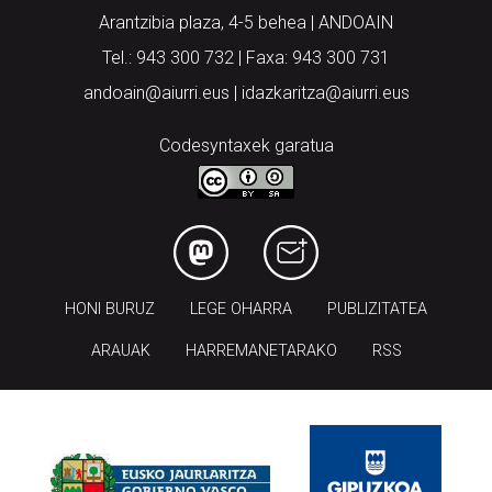
Arantzibia plaza, 4-5 behea | ANDOAIN
Tel.: 943 300 732 | Faxa: 943 300 731
andoain@aiurri.eus | idazkaritza@aiurri.eus
Codesyntaxek garatua
HONI BURUZ
LEGE OHARRA
PUBLIZITATEA
ARAUAK
HARREMANETARAKO
RSS