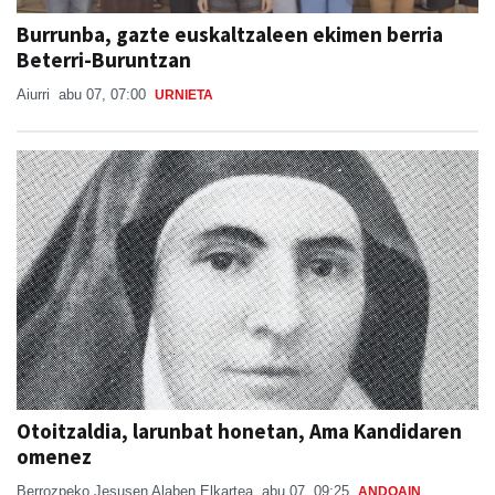
Burrunba, gazte euskaltzaleen ekimen berria
Beterri-Buruntzan
Aiurri
abu 07, 07:00
URNIETA
Otoitzaldia, larunbat honetan, Ama Kandidaren
omenez
Berrozpeko Jesusen Alaben Elkartea
abu 07, 09:25
ANDOAIN