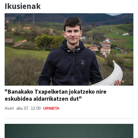
Ikusienak
"Banakako Txapelketan jokatzeko nire
eskubidea aldarrikatzen dut"
Aiurri
abu 07, 12:00
URNIETA