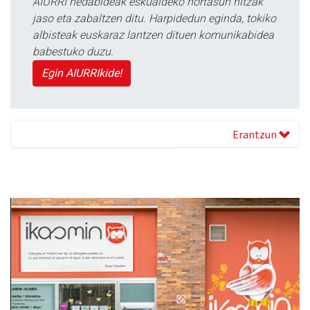
AIURRI hedabideak eskualdeko nortasun hitzak
jaso eta zabaltzen ditu. Harpidedun eginda, tokiko
albisteak euskaraz lantzen dituen komunikabidea
babestuko duzu.
Egin AIURRIkide!
Erantzun