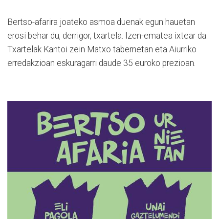
Bertso-afarira joateko asmoa duenak egun hauetan
erosi behar du, derrigor, txartela. Izen-ematea ixtear da.
Txartelak Kantoi zein Matxo tabernetan eta Aiurriko
erredakzioan eskuragarri daude 35 euroko prezioan.