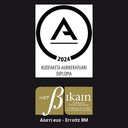
Aiurri.eus - Erroitz BM