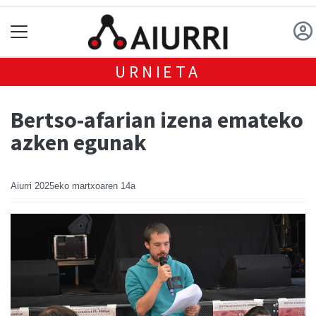
URNIETA
Bertso-afarian izena emateko
azken egunak
Aiurri
2025eko martxoaren 14a