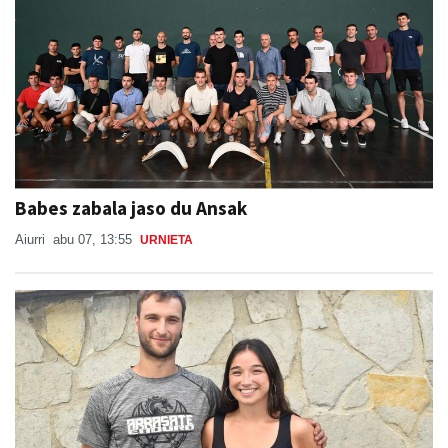
Babes zabala jaso du Ansak
Aiurri
abu 07, 13:55
URNIETA