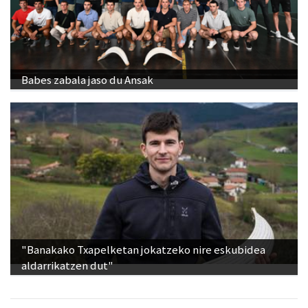
Babes zabala jaso du Ansak
"Banakako Txapelketan jokatzeko nire eskubidea
aldarrikatzen dut"