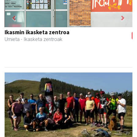
Previous
Next
Ikasmin ikasketa zentroa
Urnieta
- Ikasketa zentroak