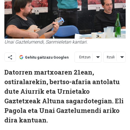
Unai Gaztelumendi, Sanmieletan kantari.
Entzun
Itzuli
Gehitu gaitzazu Googlen
Datorren martxoaren 21ean,
ostiralarekin, bertso-afaria antolatu
dute Aiurrik eta Urnietako
Gaztetxeak Altuna sagardotegian. Eli
Pagola eta Unai Gaztelumendi ariko
dira kantuan.