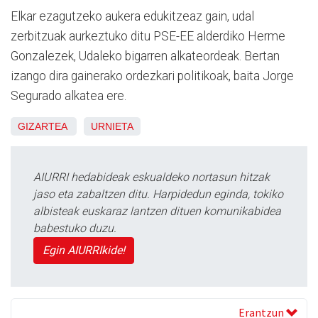
Elkar ezagutzeko aukera edukitzeaz gain, udal
zerbitzuak aurkeztuko ditu PSE-EE alderdiko Herme
Gonzalezek, Udaleko bigarren alkateordeak. Bertan
izango dira gainerako ordezkari politikoak, baita Jorge
Segurado alkatea ere.
GIZARTEA
URNIETA
AIURRI hedabideak eskualdeko nortasun hitzak
jaso eta zabaltzen ditu. Harpidedun eginda, tokiko
albisteak euskaraz lantzen dituen komunikabidea
babestuko duzu.
Egin AIURRIkide!
Erantzun