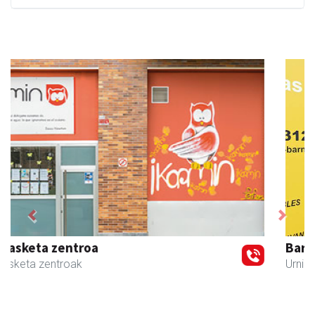
Previous
Next
Barn trasteleku eta biltegi txikien alokairua
Urnieta
- Trastelekuak