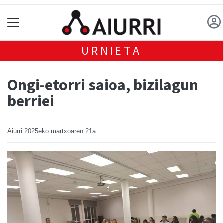
URNIETA
Ongi-etorri saioa, bizilagun
berriei
Aiurri
2025eko martxoaren 21a