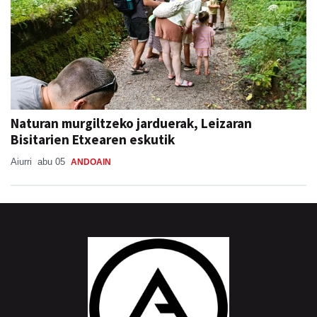
Naturan murgiltzeko jarduerak, Leizaran
Bisitarien Etxearen eskutik
Aiurri
abu 05
ANDOAIN