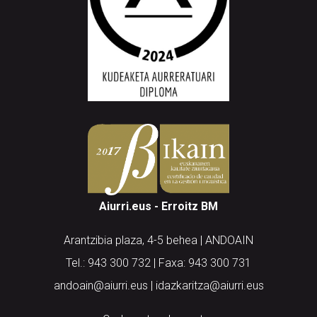
Aiurri.eus - Erroitz BM
Arantzibia plaza, 4-5 behea | ANDOAIN
Tel.: 943 300 732 | Faxa: 943 300 731
andoain@aiurri.eus | idazkaritza@aiurri.eus