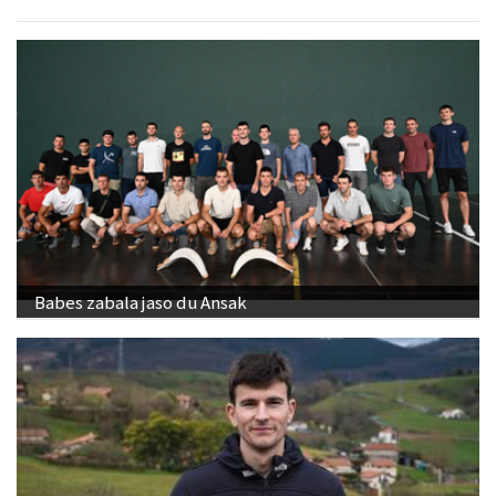
Babes zabala jaso du Ansak