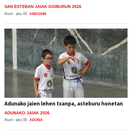
SAN ESTEBAN JAIAK GOIBURUN 2026
Aiurri
abu 05
ANDOAIN
Adunako jaien lehen txanpa, asteburu honetan
ADUNAKO JAIAK 2026
Aiurri
abu 05
ADUNA