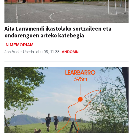
Aita Larramendi ikastolako sortzaileen eta
ondorengoen arteko katebegia
IN MEMORIAM
Jon Ander Ubeda
abu 06, 11:38
ANDOAIN