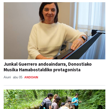
Junkal Guerrero andoaindarra, Donostiako
Musika Hamabostaldiko protagonista
Aiurri
abu 05
ANDOAIN