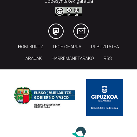
Codesyntaxek garatua
HONI BURUZ
LEGE OHARRA
PUBLIZITATEA
ARAUAK
HARREMANETARAKO
RSS