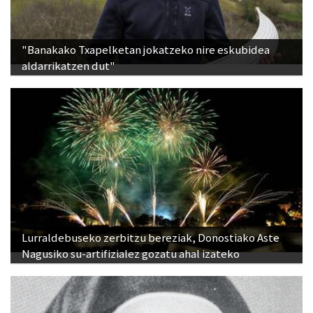
"Banakako Txapelketan jokatzeko nire eskubidea
aldarrikatzen dut"
Lurraldebuseko zerbitzu bereziak, Donostiako Aste
Nagusiko su-artifizialez gozatu ahal izateko