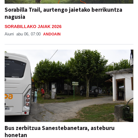
Sorabilla Trail, aurtengo jaietako berrikuntza
nagusia
SORABILLAKO JAIAK 2026
Aiurri
abu 06, 07:00
ANDOAIN
Bus zerbitzua Sanestebanetara, asteburu
honetan