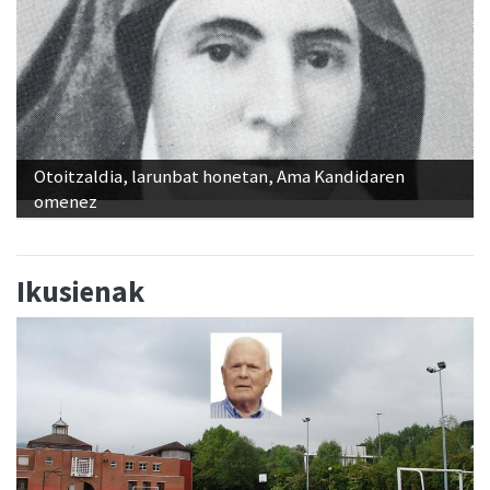
Otoitzaldia, larunbat honetan, Ama Kandidaren
omenez
Ikusienak