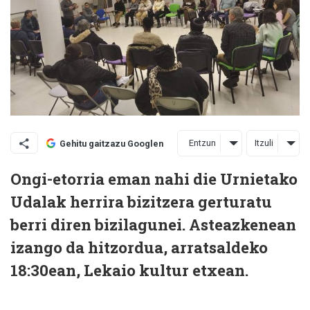
Entzun
Itzuli
Gehitu gaitzazu Googlen
Ongi-etorria eman nahi die Urnietako
Udalak herrira bizitzera gerturatu
berri diren bizilagunei. Asteazkenean
izango da hitzordua, arratsaldeko
18:30ean, Lekaio kultur etxean.