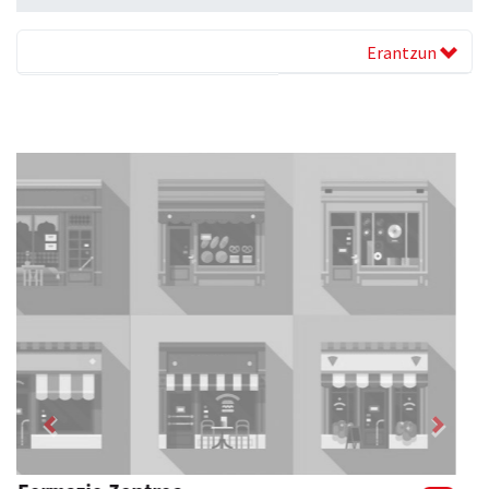
Erantzun
Previous
Next
Urnietako Udala
Urnieta
- Udaletxeak