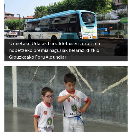
Urnietako Udalak Lurraldebusen zerbitzua
hobetzeko premia nagusiak helarazi dizkio
Gipuzkoako Foru Aldundiari
Adunako jaien lehen txanpa, asteburu honetan