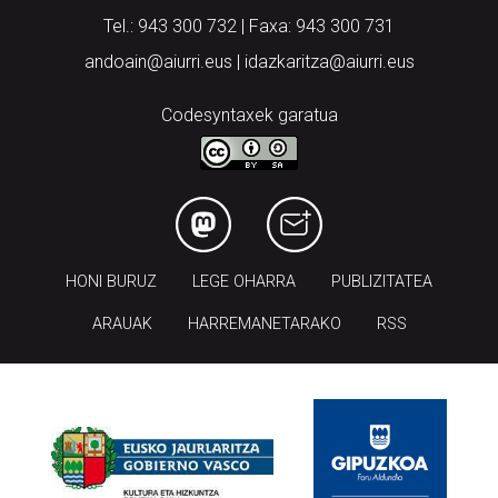
andoain@aiurri.eus | idazkaritza@aiurri.eus
Codesyntaxek garatua
HONI BURUZ
LEGE OHARRA
PUBLIZITATEA
ARAUAK
HARREMANETARAKO
RSS