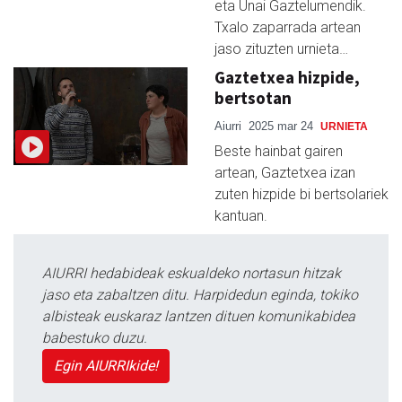
eta Unai Gaztelumendik.
Txalo zaparrada artean
jaso zituzten urnieta…
Gaztetxea hizpide,
bertsotan
Aiurri
2025 mar 24
URNIETA
Beste hainbat gairen
artean, Gaztetxea izan
zuten hizpide bi bertsolariek
kantuan.
AIURRI hedabideak eskualdeko nortasun hitzak
jaso eta zabaltzen ditu. Harpidedun eginda, tokiko
albisteak euskaraz lantzen dituen komunikabidea
babestuko duzu.
Egin AIURRIkide!