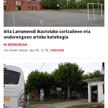
Aita Larramendi ikastolako sortzaileen eta
ondorengoen arteko katebegia
IN MEMORIAM
Jon Ander Ubeda
abu 06, 11:38
ANDOAIN