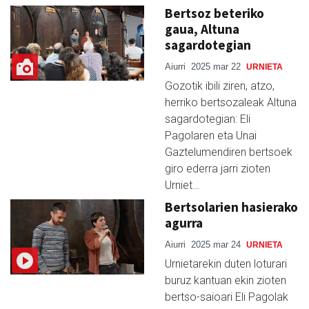
Bertsoz beteriko
gaua, Altuna
sagardotegian
Aiurri
2025 mar 22
URNIETA
Gozotik ibili ziren, atzo,
herriko bertsozaleak Altuna
sagardotegian: Eli
Pagolaren eta Unai
Gaztelumendiren bertsoek
giro ederra jarri zioten
Urniet…
Bertsolarien hasierako
agurra
Aiurri
2025 mar 24
URNIETA
Urnietarekin duten loturari
buruz kantuan ekin zioten
bertso-saioari Eli Pagolak