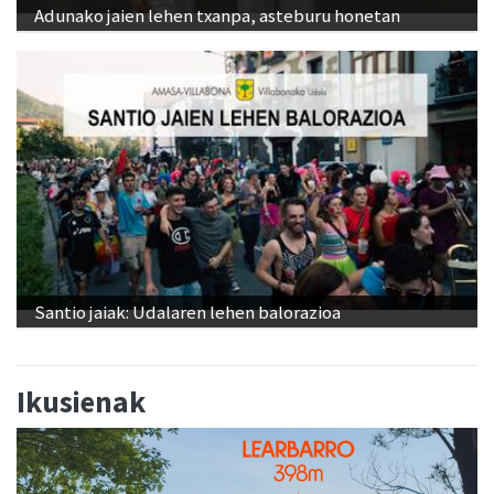
Santio jaiak: Udalaren lehen balorazioa
Ikusienak