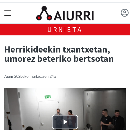
URNIETA
Herrikideekin txantxetan,
umorez beteriko bertsotan
Aiurri
2025eko martxoaren 24a