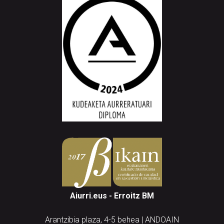
Aiurri.eus - Erroitz BM
Arantzibia plaza, 4-5 behea | ANDOAIN
Tel.: 943 300 732 | Faxa: 943 300 731