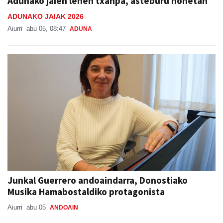
Aiurri
abu 05, 08:47
ADUNA
Junkal Guerrero andoaindarra, Donostiako
Musika Hamabostaldiko protagonista
Aiurri
abu 05
ANDOAIN