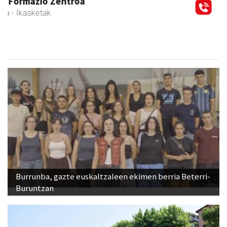
Burrunba, gazte euskaltzaleen ekimen berria Beterri-
Buruntzan