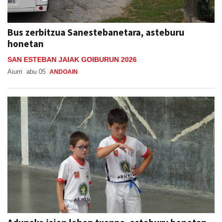
Bus zerbitzua Sanestebanetara, asteburu
honetan
SAN ESTEBAN JAIAK GOIBURUN 2026
Aiurri
abu 05
ANDOAIN
Adunako jaien lehen txanpa, asteburu honetan
ADUNAKO JAIAK 2026