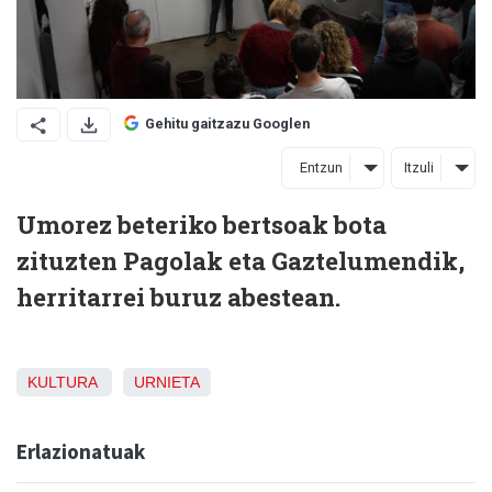
Gehitu gaitzazu Googlen
Entzun
Itzuli
Umorez beteriko bertsoak bota
zituzten Pagolak eta Gaztelumendik,
herritarrei buruz abestean.
KULTURA
URNIETA
Erlazionatuak