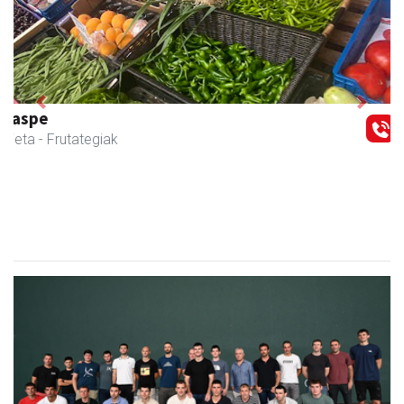
Previous
Next
CESA Formazio Zentroa
Urnieta
- Ikasketak