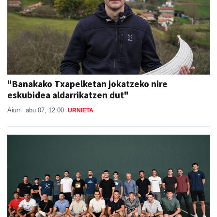
"Banakako Txapelketan jokatzeko nire
eskubidea aldarrikatzen dut"
Aiurri
abu 07, 12:00
URNIETA