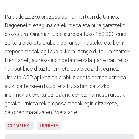
Partiadetzazko prozesu berria martxan da Urnietan.
Dagoeneko ezaguna da ekimena eta hura garatzeko
prozedura. Oinarrian, udal aurrekontuko 150.000 euro
zertara bideratu erabaki behar da. Hasteko eta behin
proposamenak egiteko aukera izango dute urnietarrek.
Herritarrek, aurreko edizioetan bezala, parte hartzeko
hainbat bide dituzte: Urnieta.eus bidez klik eginez,
Urnieta APP aplikazioa erabiliz edota herrian barrena
aurki daitezkeen buzoi eta kutxatan idatzizko
inprimakiak txertatuz. Jakina denez, hamasei urtetik
gorako urnietarrek proposamenak egin ditzakete,
datorren maiatzaren 25era arte.
GIZARTEA
URNIETA