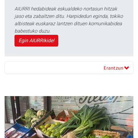
AIURRI hedabideak eskualdeko nortasun hitzak
jaso eta zabaltzen ditu. Harpidedun eginda, tokiko
albisteak euskaraz lantzen dituen komunikabidea
babestuko duzu.
Egin AIURRIkide!
Erantzun