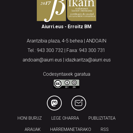
Aiurri.eus - Erroitz BM
Arantzibia plaza, 4-5 behea | ANDOAIN
Tel.: 943 300 732 | Faxa: 943 300 731
andoain@aiurri.eus | idazkaritza@aiurri.eus
Codesyntaxek garatua
HONI BURUZ
LEGE OHARRA
PUBLIZITATEA
ARAUAK
HARREMANETARAKO
RSS