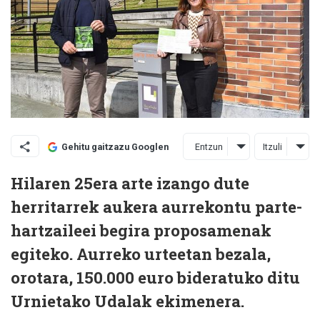
Entzun
Itzuli
Gehitu gaitzazu Googlen
Hilaren 25era arte izango dute
herritarrek aukera aurrekontu parte-
hartzaileei begira proposamenak
egiteko. Aurreko urteetan bezala,
orotara, 150.000 euro bideratuko ditu
Urnietako Udalak ekimenera.