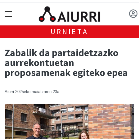
URNIETA
Zabalik da partaidetzazko
aurrekontuetan
proposamenak egiteko epea
Aiurri
2025eko maiatzaren 23a