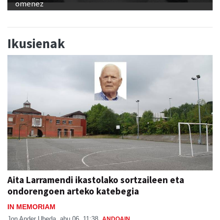
omenez
Ikusienak
Aita Larramendi ikastolako sortzaileen eta
ondorengoen arteko katebegia
IN MEMORIAM
Jon Ander Ubeda
abu 06, 11:38
ANDOAIN