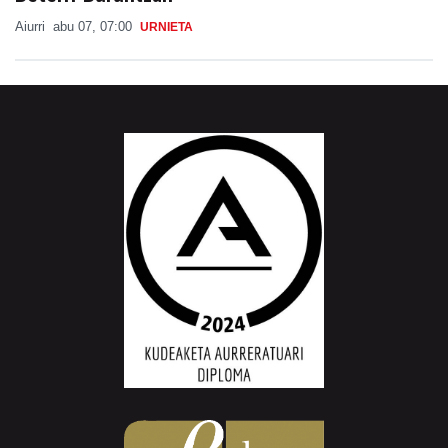
Aiurri
abu 07, 07:00
URNIETA