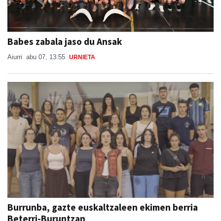
Babes zabala jaso du Ansak
Aiurri
abu 07, 13:55
URNIETA
Burrunba, gazte euskaltzaleen ekimen berria
Beterri-Buruntzan