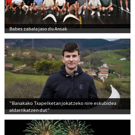
Babes zabala jaso du Ansak
"Banakako Txapelketan jokatzeko nire eskubidea
aldarrikatzen dut"