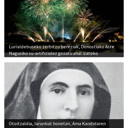
Lurraldebuseko zerbitzu bereziak, Donostiako Aste
Nagusiko su-artifizialez gozatu ahal izateko
Otoitzaldia, larunbat honetan, Ama Kandidaren