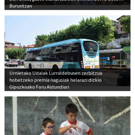
Buruntzan
Urnietako Udalak Lurraldebusen zerbitzua
hobetzeko premia nagusiak helarazi dizkio
Gipuzkoako Foru Aldundiari