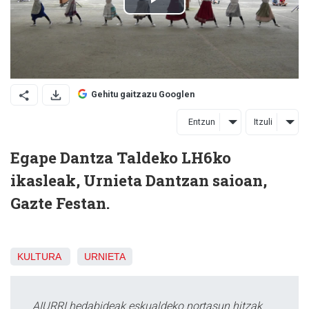
Gehitu gaitzazu Googlen
Entzun
Itzuli
Egape Dantza Taldeko LH6ko
ikasleak, Urnieta Dantzan saioan,
Gazte Festan.
KULTURA
URNIETA
AIURRI hedabideak eskualdeko nortasun hitzak