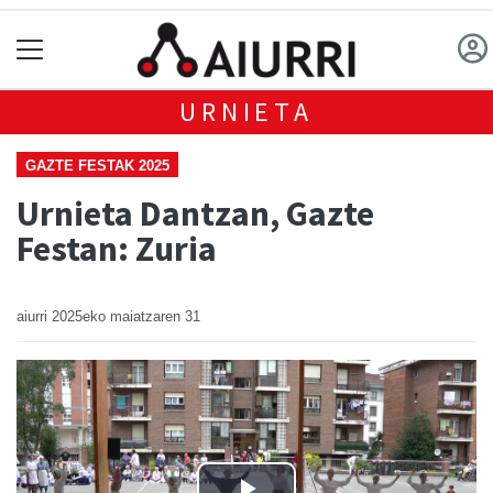
URNIETA
GAZTE FESTAK 2025
Urnieta Dantzan, Gazte
Festan: Zuria
aiurri
2025eko maiatzaren 31