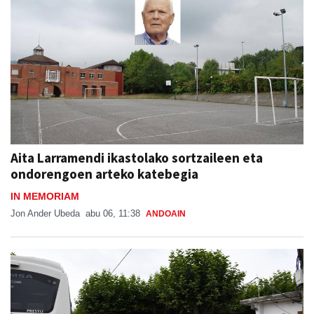
Aita Larramendi ikastolako sortzaileen eta
ondorengoen arteko katebegia
IN MEMORIAM
Jon Ander Ubeda
abu 06, 11:38
ANDOAIN