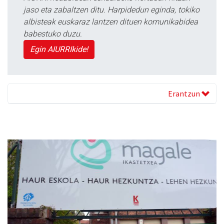
jaso eta zabaltzen ditu. Harpidedun eginda, tokiko
albisteak euskaraz lantzen dituen komunikabidea
babestuko duzu.
Egin AIURRIkide!
Erantzun