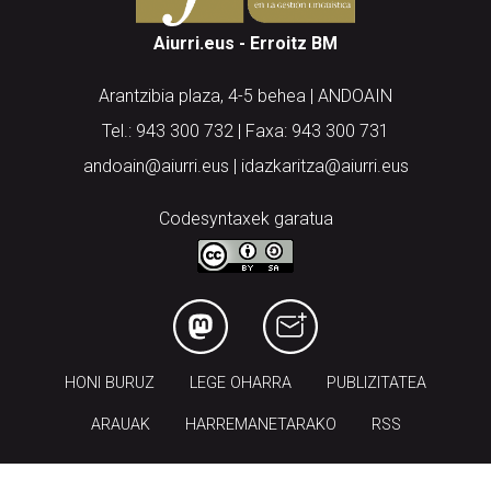
Aiurri.eus - Erroitz BM
Arantzibia plaza, 4-5 behea | ANDOAIN
Tel.: 943 300 732 | Faxa: 943 300 731
andoain@aiurri.eus | idazkaritza@aiurri.eus
Codesyntaxek garatua
HONI BURUZ
LEGE OHARRA
PUBLIZITATEA
ARAUAK
HARREMANETARAKO
RSS