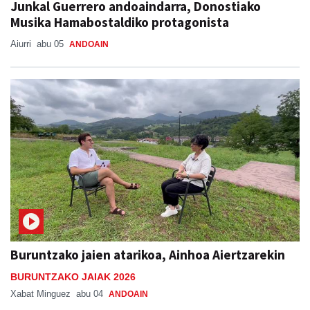
Junkal Guerrero andoaindarra, Donostiako
Musika Hamabostaldiko protagonista
Aiurri
abu 05
ANDOAIN
Buruntzako jaien atarikoa, Ainhoa Aiertzarekin
BURUNTZAKO JAIAK 2026
Xabat Minguez
abu 04
ANDOAIN