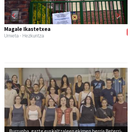
Previous
Next
Ikasmin ikasketa zentroa
Urnieta
- Ikasketa zentroak
Burrunba, gazte euskaltzaleen ekimen berria Beterri-