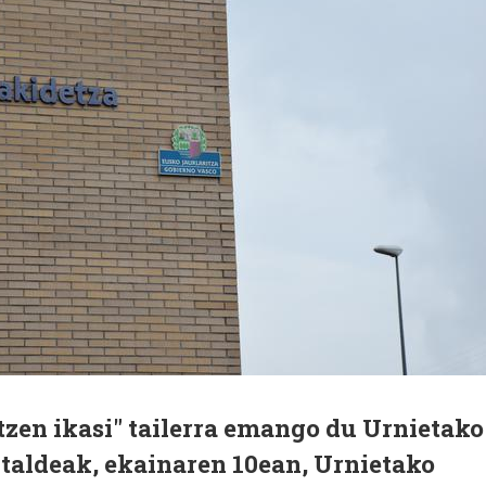
tzen ikasi" tailerra emango du Urnietako
taldeak, ekainaren 10ean, Urnietako