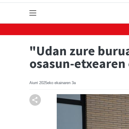
"Udan zure burua 
osasun-etxearen 
Aiurri
2025eko ekainaren 3a