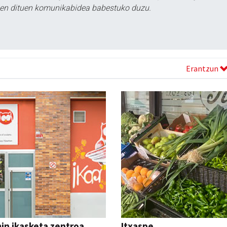
tzen dituen komunikabidea babestuko duzu.
Erantzun
in ikasketa zentroa
Itxaspe