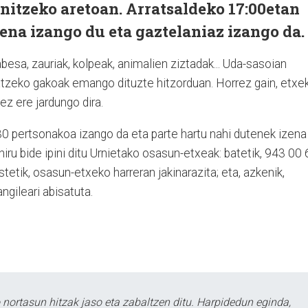
anitzeko aretoan. Arratsaldeko 17:00etan
pena izango du eta gaztelaniaz izango da.
besa, zauriak, kolpeak, animalien ziztadak... Uda-sasoian
atzeko gakoak emango dituzte hitzorduan. Horrez gain, etxe
iez ere jardungo dira.
30 pertsonakoa izango da eta parte hartu nahi dutenek izena
iru bide ipini ditu Urnietako osasun-etxeak: batetik, 943 00
tetik, osasun-etxeko harreran jakinarazita; eta, azkenik,
ngileari abisatuta.
ortasun hitzak jaso eta zabaltzen ditu. Harpidedun eginda,