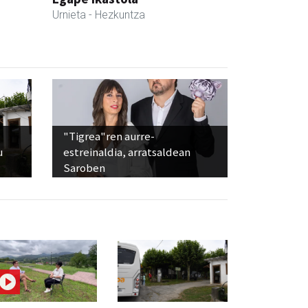
Urnieta
- Hezkuntza
"Tigrea"ren aurre-
u
estreinaldia, arratsaldean
Saroben