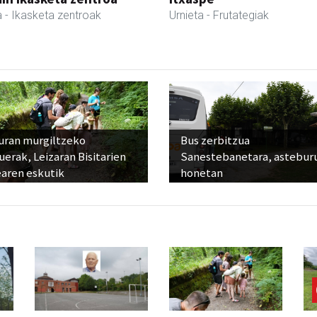
a
- Ikasketa zentroak
Urnieta
- Frutategiak
uran murgiltzeko
Bus zerbitzua
uerak, Leizaran Bisitarien
Sanestebanetara, astebur
earen eskutik
honetan