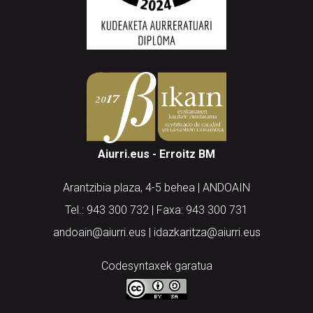
Aiurri.eus - Erroitz BM
Arantzibia plaza, 4-5 behea | ANDOAIN
Tel.: 943 300 732 | Faxa: 943 300 731
andoain@aiurri.eus | idazkaritza@aiurri.eus
Codesyntaxek garatua