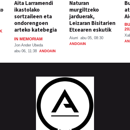
Aita Larramendi
Naturan
Bu
ko
ikastolako
murgiltzeko
at
sortzaileen eta
jarduerak,
Ai
ondorengoen
Leizaran Bisitarien
BU
arteko katebegia
Etxearen eskutik
20
K
Xa
Aiurri
abu 05, 08:30
IN MEMORIAM
AN
ANDOAIN
Jon Ander Ubeda
abu 06, 11:38
ANDOAIN