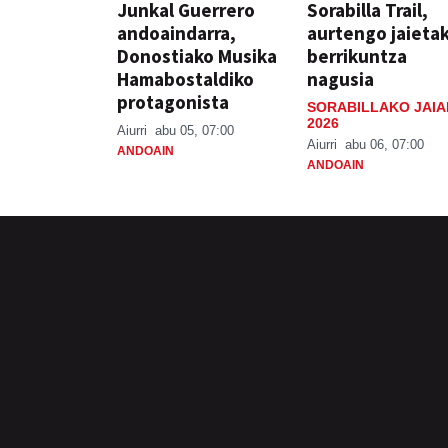
Junkal Guerrero
Sorabilla Trail,
andoaindarra,
aurtengo jaieta
Donostiako Musika
berrikuntza
Hamabostaldiko
nagusia
protagonista
SORABILLAKO JAIA
2026
Aiurri
abu 05, 07:00
Aiurri
abu 06, 07:00
ANDOAIN
ANDOAIN