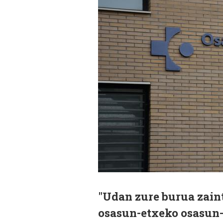
"Udan zure burua zain
osasun-etxeko osasun-