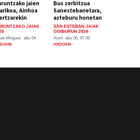
runtzako jaien
Bus zerbitzua
arikoa, Ainhoa
Sanestebanetara,
ertzarekin
asteburu honetan
RUNTZAKO JAIAK
SAN ESTEBAN JAIAK
26
GOIBURUN 2026
bat Minguez
abu 04
Aiurri
abu 05, 07:00
DOAIN
ANDOAIN