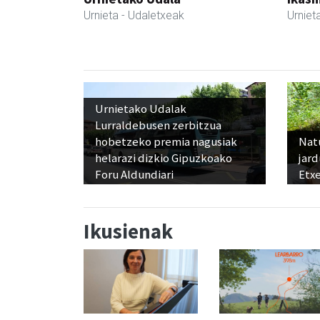
Urnieta
- Udaletxeak
Urniet
Urnietako Udalak
Lurraldebusen zerbitzua
hobetzeko premia nagusiak
Nat
helarazi dizkio Gipuzkoako
jard
Foru Aldundiari
Etx
Ikusienak