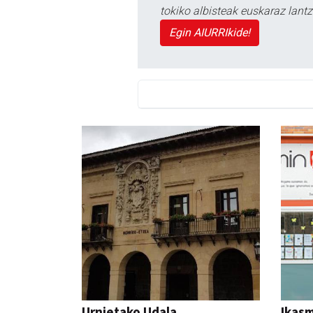
tokiko albisteak euskaraz lan
Egin AIURRIkide!
Urnietako Udala
Ikasm