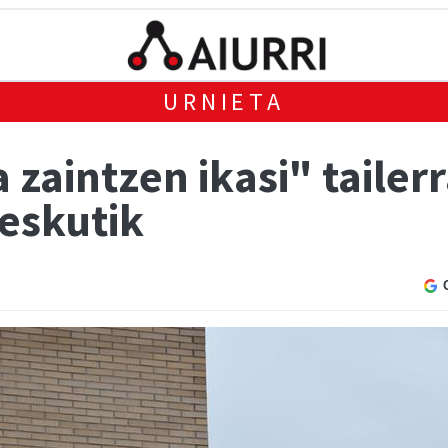
URNIETA
zaintzen ikasi" tailerr
eskutik