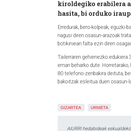
kiroldegiko erabilera 
hasita, bi orduko irau
Erredurak, bero-kolpeak, eguzki-ba
nagusi diren osasun-arazoak trat
botikiniean falta ezin diren osaga
Tailerraren gehienezko edukiera 
eman beharko dute. Horretarako, h
80 telefono-zenbakira deituta, bes
bakoitzak esleitua duen osasun-la
GIZARTEA
URNIETA
AIURRI hedabideak eskualdeko n