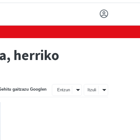
a, herriko
Gehitu gaitzazu Googlen
Entzun
Itzuli