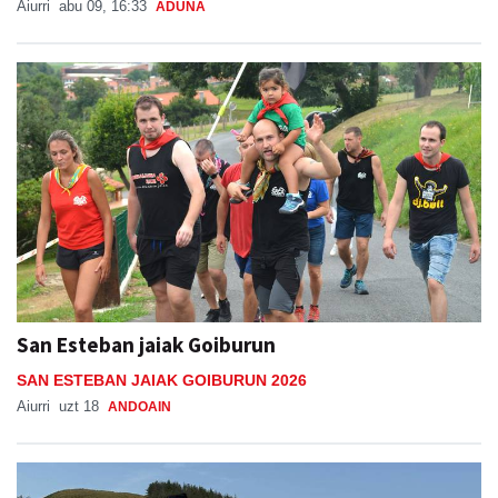
Aiurri
abu 09, 16:33
ADUNA
San Esteban jaiak Goiburun
SAN ESTEBAN JAIAK GOIBURUN 2026
Aiurri
uzt 18
ANDOAIN