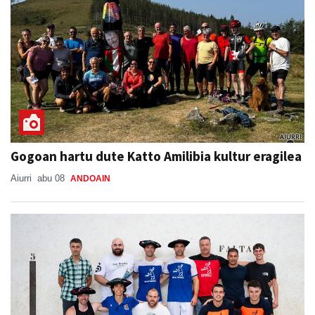
Gogoan hartu dute Katto Amilibia kultur eragilea
Aiurri
abu 08
ANDOAIN