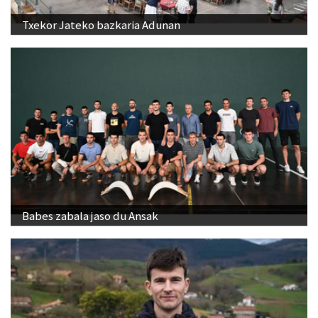
Txekor Jateko bazkaria Adunan
Babes zabala jaso du Ansak