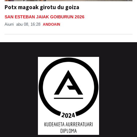
Potx magoak girotu du goiza
SAN ESTEBAN JAIAK GOIBURUN 2026
Aiurri
abu 08, 16:28
ANDOAIN