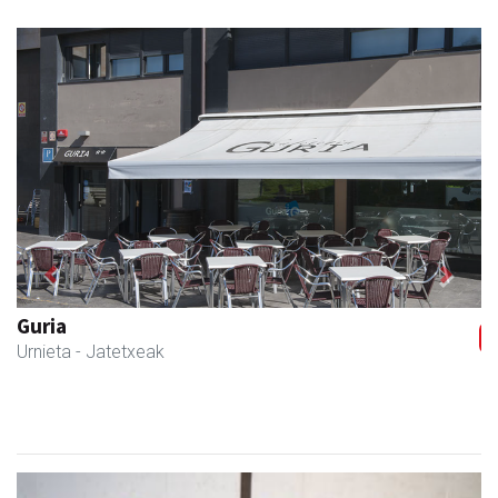
Previous
Next
Guria
Urnieta
- Jatetxeak