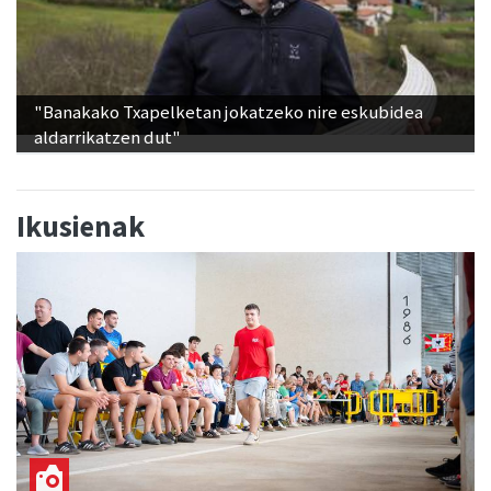
"Banakako Txapelketan jokatzeko nire eskubidea
aldarrikatzen dut"
Ikusienak