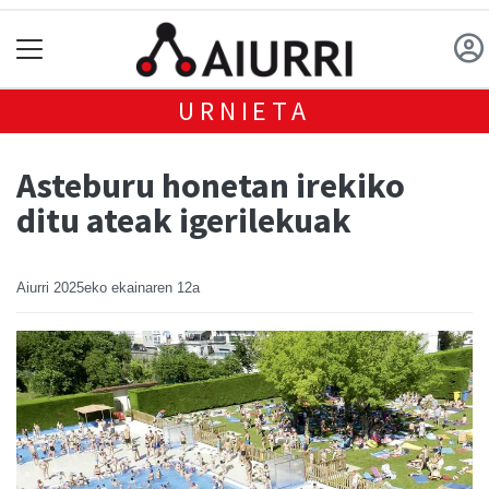
URNIETA
Asteburu honetan irekiko
ditu ateak igerilekuak
Aiurri
2025eko ekainaren 12a