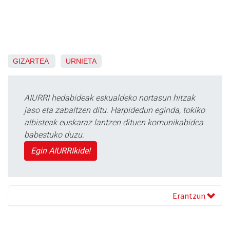
GIZARTEA
URNIETA
AIURRI hedabideak eskualdeko nortasun hitzak
jaso eta zabaltzen ditu. Harpidedun eginda, tokiko
albisteak euskaraz lantzen dituen komunikabidea
babestuko duzu.
Egin AIURRIkide!
Erantzun