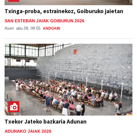
Txinga-proba, estrainekoz, Goiburuko jaietan
SAN ESTEBAN JAIAK GOIBURUN 2026
Aiurri
abu 09, 09:55
ANDOAIN
Txekor Jateko bazkaria Adunan
ADUNAKO JAIAK 2026