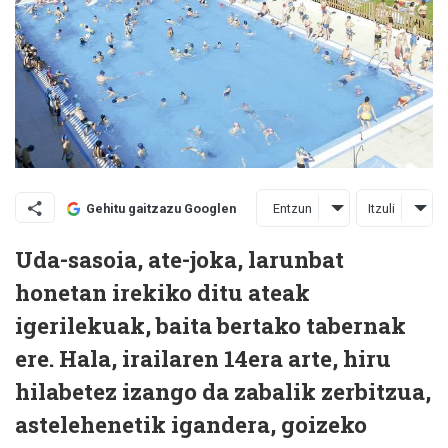
Entzun
Itzuli
Gehitu gaitzazu Googlen
Uda-sasoia, ate-joka, larunbat
honetan irekiko ditu ateak
igerilekuak, baita bertako tabernak
ere. Hala, irailaren 14era arte, hiru
hilabetez izango da zabalik zerbitzua,
astelehenetik igandera, goizeko