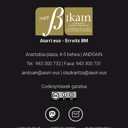
Aiurri.eus - Erroitz BM
Arantzibia plaza, 4-5 behea | ANDOAIN
Tel.: 943 300 732 | Faxa: 943 300 731
andoain@aiurri.eus | idazkaritza@aiurri.eus
Codesyntaxek garatua