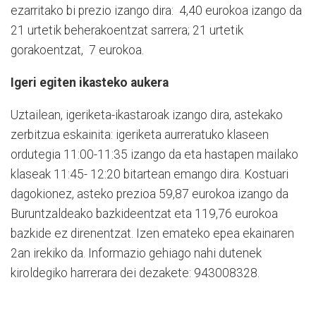
ezarritako bi prezio izango dira: 4,40 eurokoa izango da
21 urtetik beherakoentzat sarrera; 21 urtetik
gorakoentzat, 7 eurokoa.
Igeri egiten ikasteko aukera
Uztailean, igeriketa-ikastaroak izango dira, astekako
zerbitzua eskainita: igeriketa aurreratuko klaseen
ordutegia 11:00-11:35 izango da eta hastapen mailako
klaseak 11:45- 12:20 bitartean emango dira. Kostuari
dagokionez, asteko prezioa 59,87 eurokoa izango da
Buruntzaldeako bazkideentzat eta 119,76 eurokoa
bazkide ez direnentzat. Izen emateko epea ekainaren
2an irekiko da. Informazio gehiago nahi dutenek
kiroldegiko harrerara dei dezakete: 943008328.