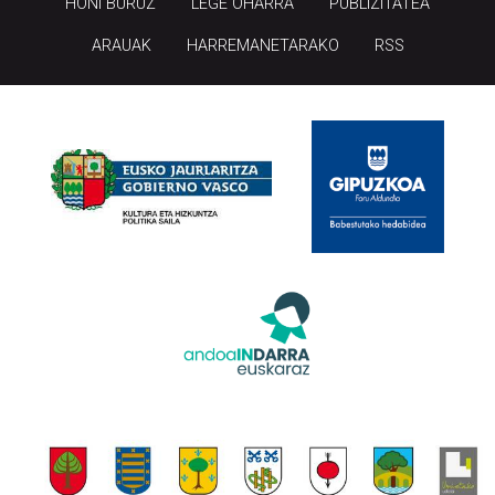
HONI BURUZ
LEGE OHARRA
PUBLIZITATEA
ARAUAK
HARREMANETARAKO
RSS