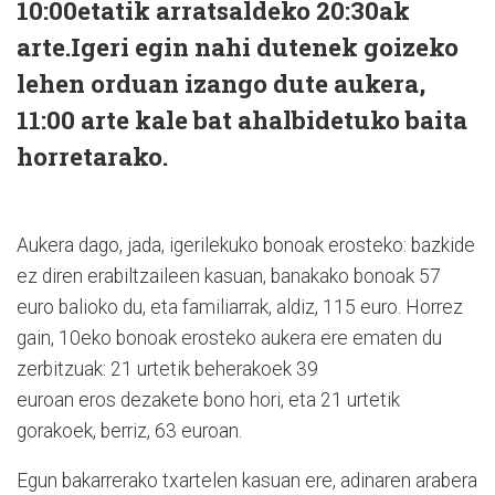
10:00etatik arratsaldeko 20:30ak
arte.Igeri egin nahi dutenek goizeko
lehen orduan izango dute aukera,
11:00 arte kale bat ahalbidetuko baita
horretarako.
Aukera dago, jada, igerilekuko bonoak erosteko: bazkide
ez diren erabiltzaileen kasuan, banakako bonoak 57
euro balioko du, eta familiarrak, aldiz, 115 euro. Horrez
gain, 10eko bonoak erosteko aukera ere ematen du
zerbitzuak: 21 urtetik beherakoek 39
euroan eros dezakete bono hori, eta 21 urtetik
gorakoek, berriz, 63 euroan.
Egun bakarrerako txartelen kasuan ere, adinaren arabera