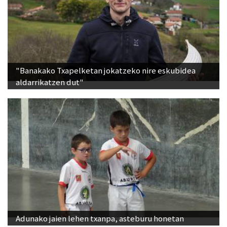
"Banakako Txapelketan jokatzeko nire eskubidea
aldarrikatzen dut"
Adunako jaien lehen txanpa, asteburu honetan