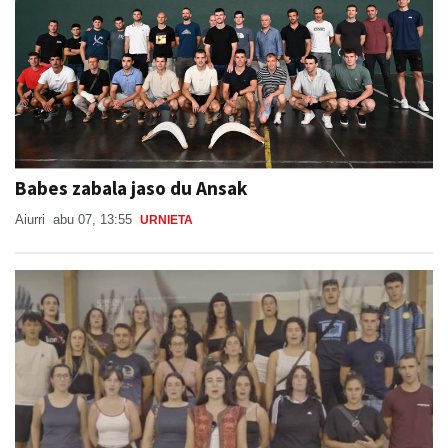
Babes zabala jaso du Ansak
Aiurri
abu 07, 13:55
URNIETA