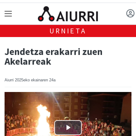
URNIETA
Jendetza erakarri zuen
Akelarreak
Aiurri
2025eko ekainaren 24a