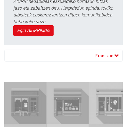
AIURRI hedabideak eskualdeko nortasun hitzak
jaso eta zabaltzen ditu. Harpidedun eginda, tokiko
albisteak euskaraz lantzen dituen komunikabidea
babestuko duzu.
Egin AIURRIkide!
Erantzun