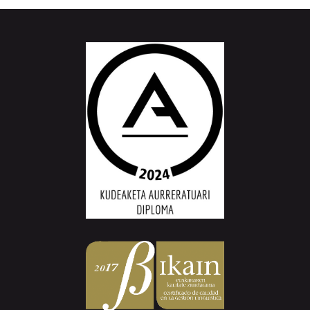
Aiurri.eus - Erroitz BM