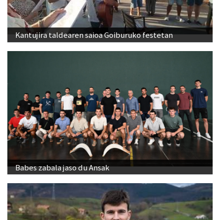
Kantujira taldearen saioa Goiburuko festetan
Babes zabala jaso du Ansak