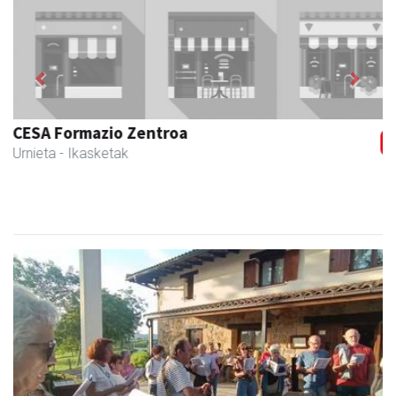
Previous
Next
Urnietako AEK euskaltegia
Urnieta
- Euskaltegiak