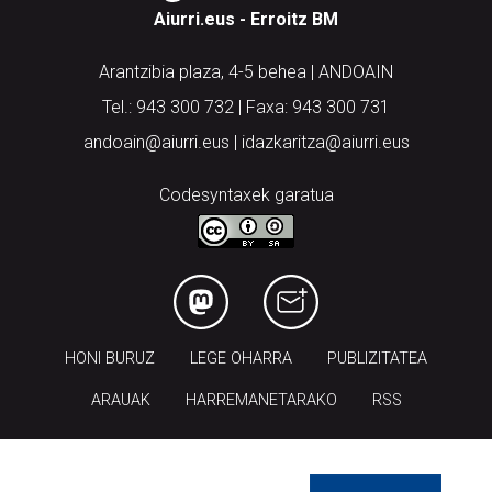
Arantzibia plaza, 4-5 behea | ANDOAIN
Tel.: 943 300 732 | Faxa: 943 300 731
andoain@aiurri.eus | idazkaritza@aiurri.eus
Codesyntaxek garatua
HONI BURUZ
LEGE OHARRA
PUBLIZITATEA
ARAUAK
HARREMANETARAKO
RSS