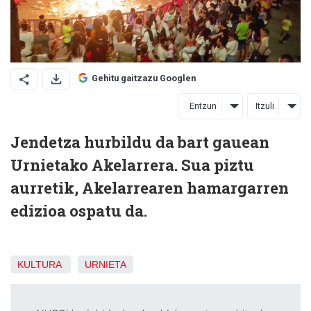
Gehitu gaitzazu Googlen
Entzun
Itzuli
Jendetza hurbildu da bart gauean
Urnietako Akelarrera. Sua piztu
aurretik, Akelarrearen hamargarren
edizioa ospatu da.
KULTURA
URNIETA