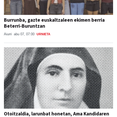
Burrunba, gazte euskaltzaleen ekimen berria
Beterri-Buruntzan
Aiurri
abu 07, 07:00
URNIETA
Otoitzaldia, larunbat honetan, Ama Kandidaren
omenez
Berrozpeko Jesusen Alaben Elkartea
abu 07, 09:25
ANDOAIN