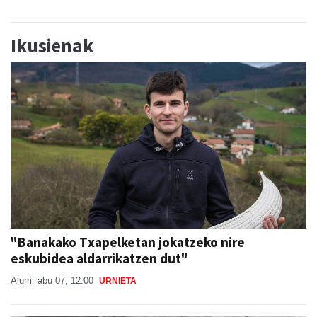
Ikusienak
"Banakako Txapelketan jokatzeko nire
eskubidea aldarrikatzen dut"
Aiurri
abu 07, 12:00
URNIETA