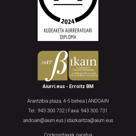
Aiurri.eus - Erroitz BM
Arantzibia plaza, 4-5 behea | ANDOAIN
Tel.: 943 300 732 | Faxa: 943 300 731
andoain@aiurri.eus | idazkaritza@aiurri.eus
Codesyntaxek garatua