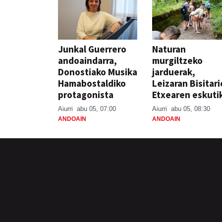
Junkal Guerrero
Naturan
andoaindarra,
murgiltzeko
Donostiako Musika
jarduerak,
Hamabostaldiko
Leizaran Bisitar
protagonista
Etxearen eskuti
Aiurri
abu 05, 07:00
Aiurri
abu 05, 08:30
ANDOAIN
ANDOAIN