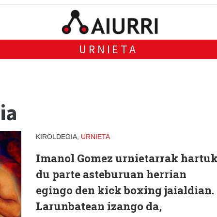
URNIETA
ia
KIROLDEGIA,
URNIETA
Imanol Gomez urnietarrak hartu
du parte asteburuan herrian
egingo den kick boxing jaialdian.
Larunbatean izango da,