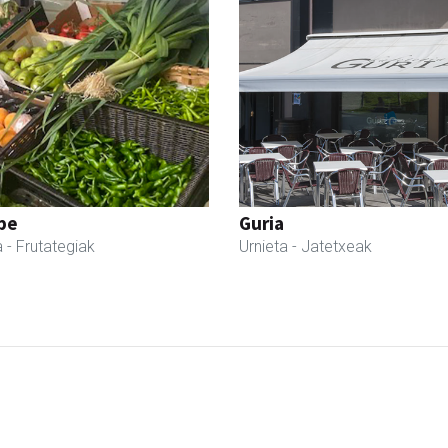
pe
Guria
a
- Frutategiak
Urnieta
- Jatetxeak