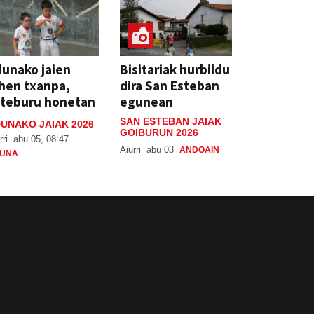
unako jaien
Bisitariak hurbildu
hen txanpa,
dira San Esteban
steburu honetan
egunean
SAN ESTEBAN JAIAK
UNAKO JAIAK 2026
GOIBURUN 2026
rri
abu 05, 08:47
Aiurri
abu 03
ANDOAIN
UNA