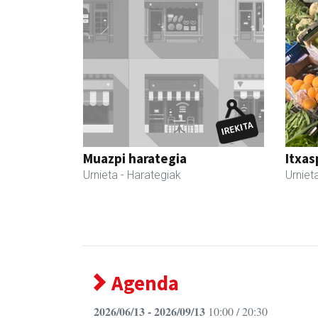
Muazpi harategia
Itxas
Urnieta
- Harategiak
Urniet
Agenda
2026/06/13 - 2026/09/13
10:00 / 20:30