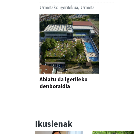
Urnietako igerilekua, Urnieta
Abiatu da igerileku
denboraldia
Ikusienak