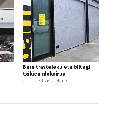
Barn trasteleku eta biltegi
txikien alokairua
Urnieta
- Trastelekuak