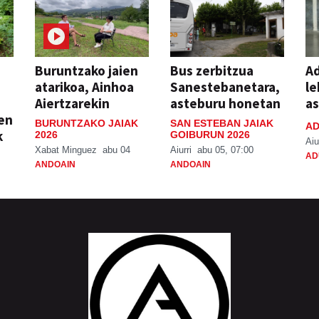
Buruntzako jaien
Bus zerbitzua
Ad
atarikoa, Ainhoa
Sanestebanetara,
le
Aiertzarekin
asteburu honetan
a
ien
BURUNTZAKO JAIAK
SAN ESTEBAN JAIAK
AD
k
2026
GOIBURUN 2026
Aiu
Xabat Minguez
abu 04
Aiurri
abu 05, 07:00
AD
ANDOAIN
ANDOAIN