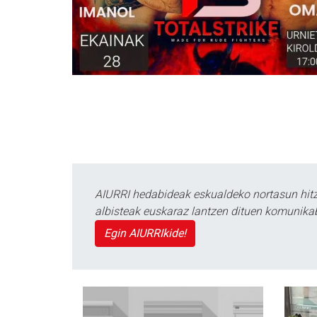
AIURRI hedabideak eskualdeko nortasun hitza
albisteak euskaraz lantzen dituen komunika
Egin AIURRIkide!