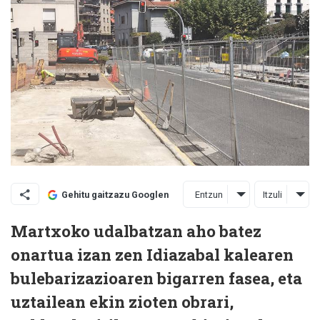
Entzun
Itzuli
Gehitu gaitzazu Googlen
Martxoko udalbatzan aho batez
onartua izan zen Idiazabal kalearen
bulebarizazioaren bigarren fasea, eta
uztailean ekin zioten obrari,