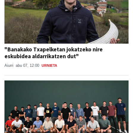
"Banakako Txapelketan jokatzeko nire
eskubidea aldarrikatzen dut"
Aiurri
abu 07, 12:00
URNIETA