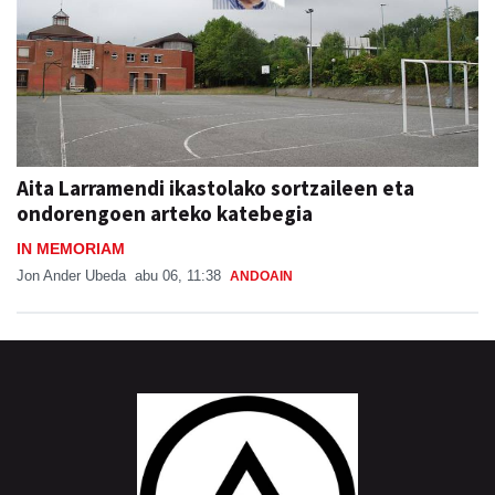
Aita Larramendi ikastolako sortzaileen eta
ondorengoen arteko katebegia
IN MEMORIAM
Jon Ander Ubeda
abu 06, 11:38
ANDOAIN