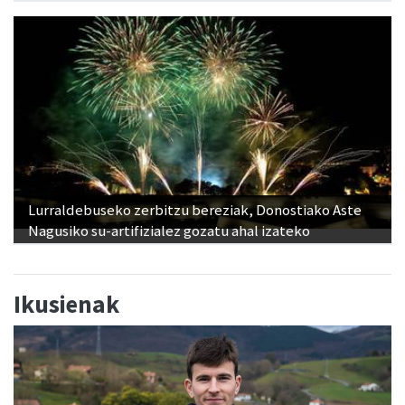
Lurraldebuseko zerbitzu bereziak, Donostiako Aste
Nagusiko su-artifizialez gozatu ahal izateko
Ikusienak