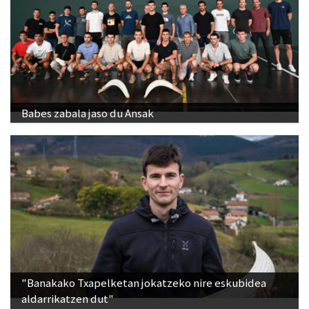
Babes zabala jaso du Ansak
"Banakako Txapelketan jokatzeko nire eskubidea
aldarrikatzen dut"