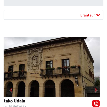
Erantzun
Previous
Next
Magale Ikastetxea
Urnieta
- Hezkuntza