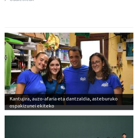
Kantujira, auzo-afaria eta dantzaldia, asteburuko
ospakizunei ekiteko