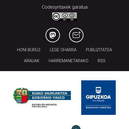
Codesyntaxek garatua
HONI BURUZ
LEGE OHARRA
PUBLIZITATEA
ARAUAK
HARREMANETARAKO
RSS