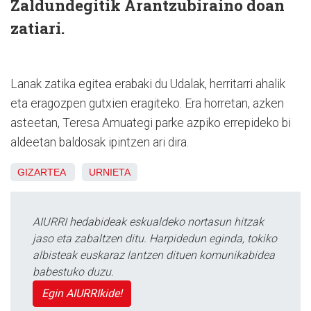
Zaldundegitik Arantzubiraino doan
zatiari.
Lanak zatika egitea erabaki du Udalak, herritarri ahalik
eta eragozpen gutxien eragiteko. Era horretan, azken
asteetan, Teresa Amuategi parke azpiko errepideko bi
aldeetan baldosak ipintzen ari dira.
GIZARTEA
URNIETA
AIURRI hedabideak eskualdeko nortasun hitzak
jaso eta zabaltzen ditu. Harpidedun eginda, tokiko
albisteak euskaraz lantzen dituen komunikabidea
babestuko duzu.
Egin AIURRIkide!