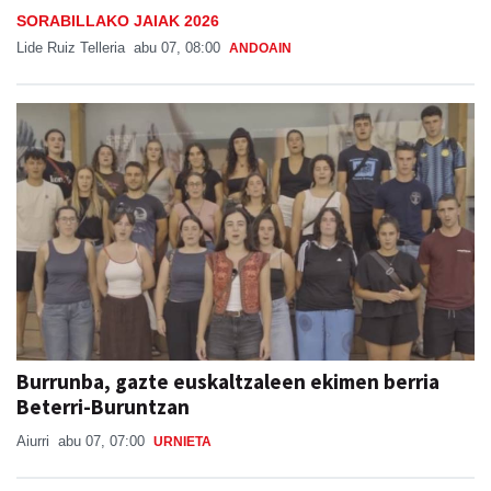
SORABILLAKO JAIAK 2026
Lide Ruiz Telleria
abu 07, 08:00
ANDOAIN
Burrunba, gazte euskaltzaleen ekimen berria
Beterri-Buruntzan
Aiurri
abu 07, 07:00
URNIETA