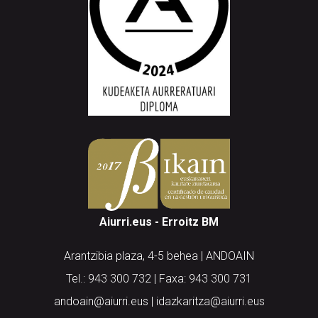
Aiurri.eus - Erroitz BM
Arantzibia plaza, 4-5 behea | ANDOAIN
Tel.: 943 300 732 | Faxa: 943 300 731
andoain@aiurri.eus | idazkaritza@aiurri.eus