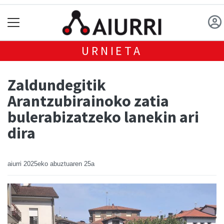
URNIETA
Zaldundegitik
Arantzubirainoko zatia
bulerabizatzeko lanekin ari
dira
aiurri
2025eko abuztuaren 25a