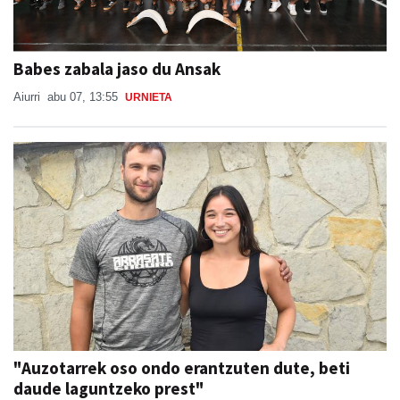
Babes zabala jaso du Ansak
Aiurri
abu 07, 13:55
URNIETA
"Auzotarrek oso ondo erantzuten dute, beti
daude laguntzeko prest"