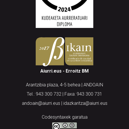
Aiurri.eus - Erroitz BM
Arantzibia plaza, 4-5 behea | ANDOAIN
Tel.: 943 300 732 | Faxa: 943 300 731
andoain@aiurri.eus | idazkaritza@aiurri.eus
Codesyntaxek garatua