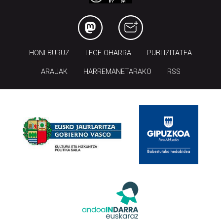
HONI BURUZ
LEGE OHARRA
PUBLIZITATEA
ARAUAK
HARREMANETARAKO
RSS