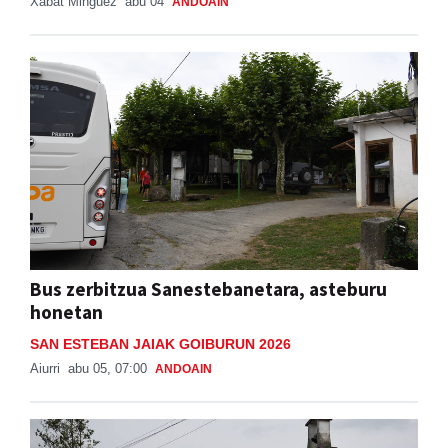
Xabat Minguez
abu 04
ANDOAIN
Bus zerbitzua Sanestebanetara, asteburu
honetan
SAN ESTEBAN JAIAK GOIBURUN 2026
Aiurri
abu 05, 07:00
ANDOAIN