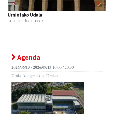
Previous
Next
Magale Ikastetxea
Urnieta
- Hezkuntza
Agenda
2026/06/13 - 2026/09/13
10:00 / 20:30
Urnietako igerilekua, Urnieta