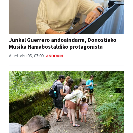
Junkal Guerrero andoaindarra, Donostiako
Musika Hamabostaldiko protagonista
Aiurri
abu 05, 07:00
ANDOAIN