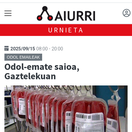
URNIETA
2025/09/15
08:00 - 20:00
ODOL EMAILEAK
Odol-emate saioa,
Gaztelekuan