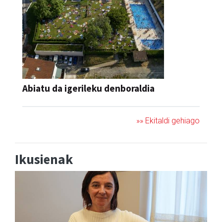
Abiatu da igerileku denboraldia
»» Ekitaldi gehiago
Ikusienak