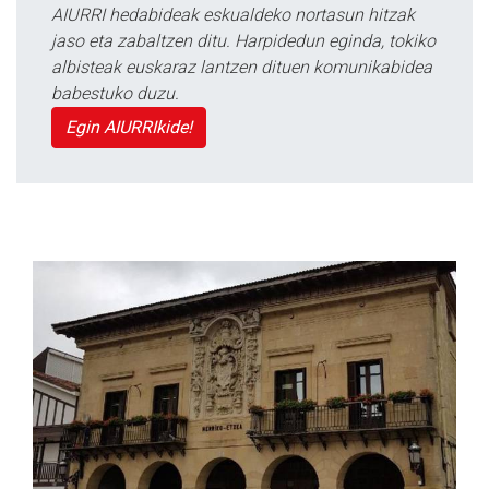
AIURRI hedabideak eskualdeko nortasun hitzak
jaso eta zabaltzen ditu. Harpidedun eginda, tokiko
albisteak euskaraz lantzen dituen komunikabidea
babestuko duzu.
Egin AIURRIkide!