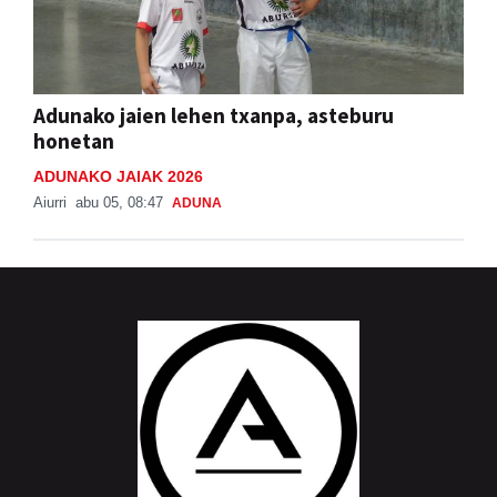
Adunako jaien lehen txanpa, asteburu
honetan
ADUNAKO JAIAK 2026
Aiurri
abu 05, 08:47
ADUNA