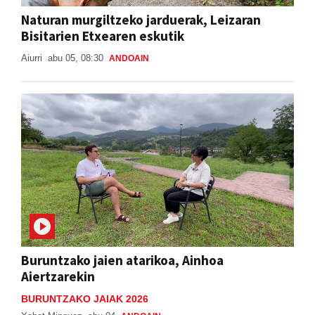
Naturan murgiltzeko jarduerak, Leizaran
Bisitarien Etxearen eskutik
Aiurri
abu 05, 08:30
ANDOAIN
Buruntzako jaien atarikoa, Ainhoa
Aiertzarekin
BURUNTZAKO JAIAK 2026