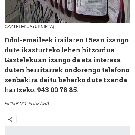
GAZTELEKUA (URNIETA), --
Odol-emaileek irailaren 15ean izango
dute ikasturteko lehen hitzordua.
Gaztelekuan izango da eta interesa
duten herritarrek ondorengo telefono
zenbakira deitu beharko dute txanda
hartzeko: 943 00 78 85.
Hizkuntza:
EUSKARA