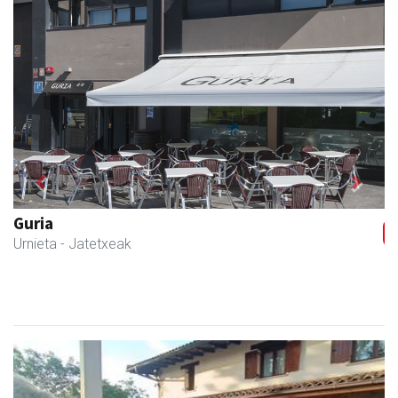
Previous
Next
Guria
Urnieta
- Jatetxeak