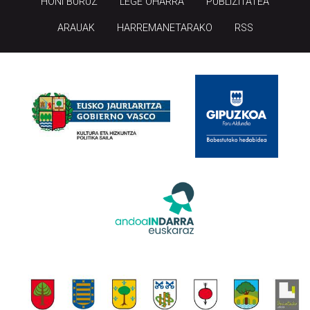
HONI BURUZ
LEGE OHARRA
PUBLIZITATEA
ARAUAK
HARREMANETARAKO
RSS