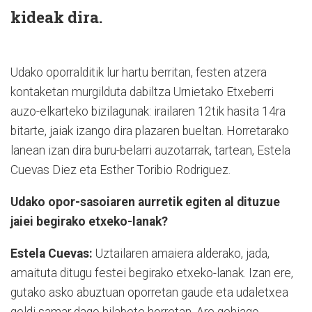
kideak dira.
Udako oporralditik lur hartu berritan, festen atzera
kontaketan murgilduta dabiltza Urnietako Etxeberri
auzo-elkarteko bizilagunak: irailaren 12tik hasita 14ra
bitarte, jaiak izango dira plazaren bueltan. Horretarako
lanean izan dira buru-belarri auzotarrak, tartean, Estela
Cuevas Diez eta Esther Toribio Rodriguez.
Udako opor-sasoiaren aurretik egiten al dituzue
jaiei begirako etxeko-lanak?
Estela Cuevas:
Uztailaren amaiera alderako, jada,
amaituta ditugu festei begirako etxeko-lanak. Izan ere,
gutako asko abuztuan oporretan gaude eta udaletxea
geldi samar dago hilabete horretan. Are gehiago,