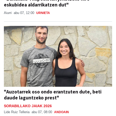
eskubidea aldarrikatzen dut"
Aiurri
abu 07, 12:00
URNIETA
"Auzotarrek oso ondo erantzuten dute, beti
daude laguntzeko prest"
SORABILLAKO JAIAK 2026
Lide Ruiz Telleria
abu 07, 08:00
ANDOAIN