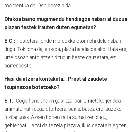
momentua da. Oso berezia da.
Ohikoa baino mugimendu handiagoa nabari al duzue
plazan festek irauten duten egunetan?
E.C.:
Festetara jende mordoxka etorri ohi dela nabari
dugu. Toki ona da, erosoa, plaza handia delako. Hala ere,
urte osoan antolatzen ditugun beste gauzetara, ez
horrenbeste.
Hasi da atzera kontaketa… Prest al zaudete
txupinazoa botatzeko?
E.T.:
Gogo handiarekin gabiltza, bai! Urnietako jendea
animatu nahi dugu etortzera, baina, batez ere, auzoko
bizilagunak. Azken horien falta sumatzen dugu,
gehienbat. Jaitsi daitezela plazara, ikus dezatela egiten