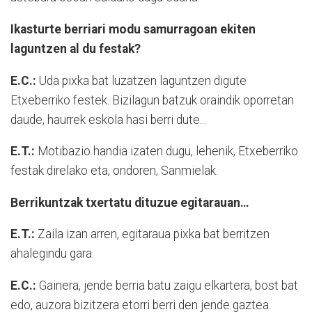
Ikasturte berriari modu samurragoan ekiten
laguntzen al du festak?
E.C.:
Uda pixka bat luzatzen laguntzen digute
Etxeberriko festek. Bizilagun batzuk oraindik oporretan
daude, haurrek eskola hasi berri dute...
E.T.:
Motibazio handia izaten dugu, lehenik, Etxeberriko
festak direlako eta, ondoren, Sanmielak.
Berrikuntzak txertatu dituzue egitarauan…
E.T.:
Zaila izan arren, egitaraua pixka bat berritzen
ahalegindu gara.
E.C.:
Gainera, jende berria batu zaigu elkartera, bost bat
edo, auzora bizitzera etorri berri den jende gaztea.