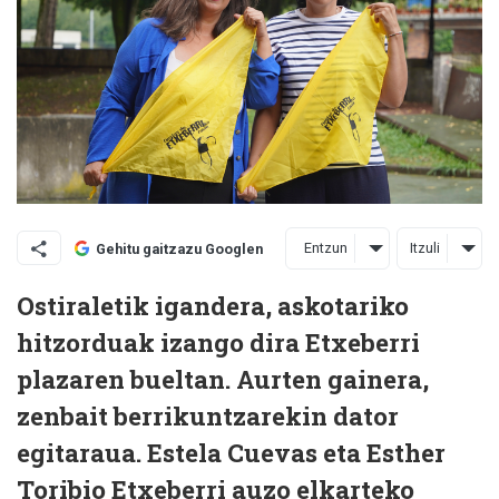
Entzun
Itzuli
Gehitu gaitzazu Googlen
Ostiraletik igandera, askotariko
hitzorduak izango dira Etxeberri
plazaren bueltan. Aurten gainera,
zenbait berrikuntzarekin dator
egitaraua. Estela Cuevas eta Esther
Toribio Etxeberri auzo elkarteko