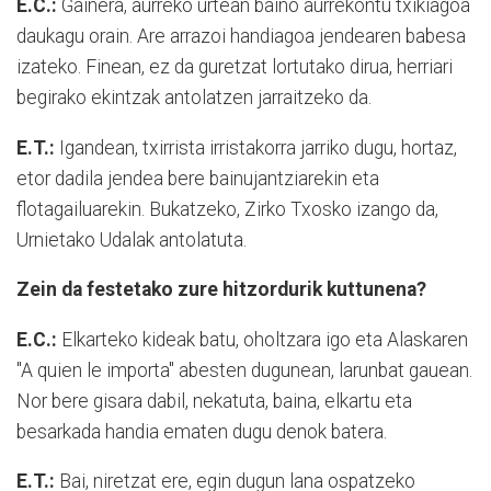
E.C.:
Gainera, aurreko urtean baino aurrekontu txikiagoa
daukagu orain. Are arrazoi handiagoa jendearen babesa
izateko. Finean, ez da guretzat lortutako dirua, herriari
begirako ekintzak antolatzen jarraitzeko da.
E.T.:
Igandean, txirrista irristakorra jarriko dugu, hortaz,
etor dadila jendea bere bainujantziarekin eta
flotagailuarekin. Bukatzeko, Zirko Txosko izango da,
Urnietako Udalak antolatuta.
Zein da festetako zure hitzordurik kuttunena?
E.C.:
Elkarteko kideak batu, oholtzara igo eta Alaskaren
"A quien le importa" abesten dugunean, larunbat gauean.
Nor bere gisara dabil, nekatuta, baina, elkartu eta
besarkada handia ematen dugu denok batera.
E.T.:
Bai, niretzat ere, egin dugun lana ospatzeko