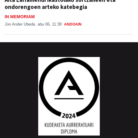
ondorengoen arteko katebegia
IN MEMORIAM
Jon Ander Ubeda
abu 06, 11:38
ANDOAIN