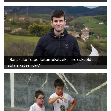
"Banakako Txapelketan jokatzeko nire eskubidea
aldarrikatzen dut"