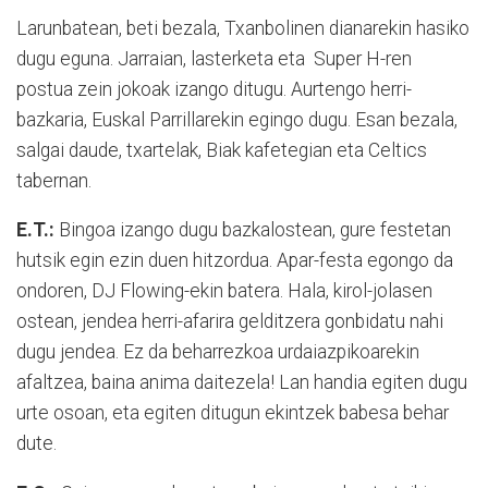
Larunbatean, beti bezala, Txanbolinen dianarekin hasiko
dugu eguna. Jarraian, lasterketa eta
Super H-ren
postua zein jokoak izango ditugu. Aurtengo herri-
bazkaria, Euskal Parrillarekin egingo dugu. Esan bezala,
salgai daude, txartelak, Biak kafetegian eta Celtics
tabernan.
E.T.:
Bingoa izango dugu bazkalostean, gure festetan
hutsik egin ezin duen hitzordua. Apar-festa egongo da
ondoren, DJ Flowing-ekin batera. Hala, kirol-jolasen
ostean, jendea herri-afarira gelditzera gonbidatu nahi
dugu jendea. Ez da beharrezkoa urdaiazpikoarekin
afaltzea, baina anima daitezela! Lan handia egiten dugu
urte osoan, eta egiten ditugun ekintzek babesa behar
dute.