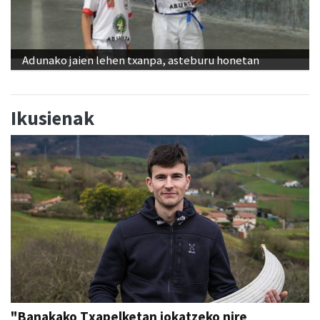
Adunako jaien lehen txanpa, asteburu honetan
Ikusienak
"Banakako Txapelketan jokatzeko nire