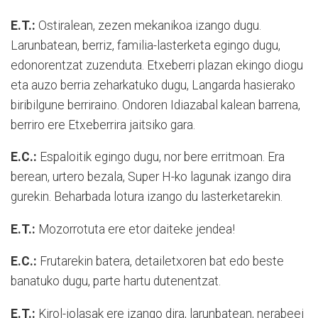
E.T.:
Ostiralean, zezen mekanikoa izango dugu.
Larunbatean, berriz, familia-lasterketa egingo dugu,
edonorentzat zuzenduta. Etxeberri plazan ekingo diogu
eta auzo berria zeharkatuko dugu, Langarda hasierako
biribilgune berriraino. Ondoren Idiazabal kalean barrena,
berriro ere Etxeberrira jaitsiko gara.
E.C.:
Espaloitik egingo dugu, nor bere erritmoan. Era
berean, urtero bezala, Super H-ko lagunak izango dira
gurekin. Beharbada lotura izango du lasterketarekin.
E.T.:
Mozorrotuta ere etor daiteke jendea!
E.C.:
Frutarekin batera, detailetxoren bat edo beste
banatuko dugu, parte hartu dutenentzat.
E.T.:
Kirol-jolasak ere izango dira, larunbatean, nerabeei