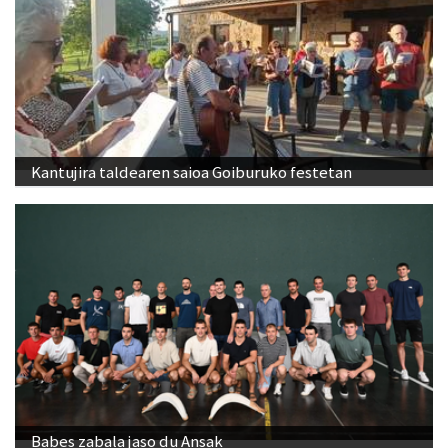
Kantujira taldearen saioa Goiburuko festetan
Babes zabala jaso du Ansak