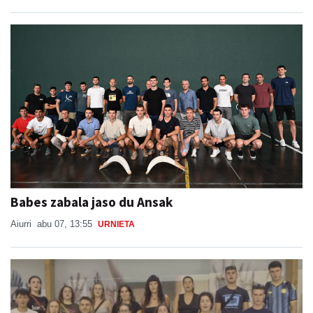
Babes zabala jaso du Ansak
Aiurri
abu 07, 13:55
URNIETA