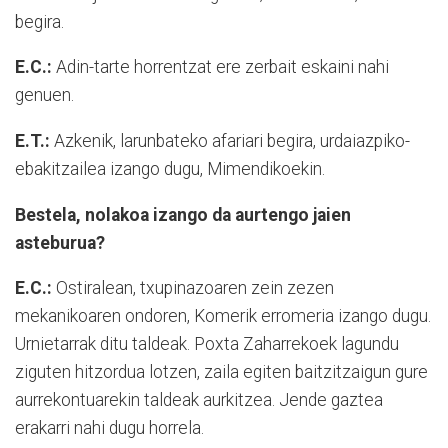
begira.
E.C.:
Adin-tarte horrentzat ere zerbait eskaini nahi
genuen.
E.T.:
Azkenik, larunbateko afariari begira, urdaiazpiko-
ebakitzailea izango dugu, Mimendikoekin.
Bestela, nolakoa izango da aurtengo jaien
asteburua?
E.C.:
Ostiralean, txupinazoaren zein zezen
mekanikoaren ondoren, Komerik erromeria izango dugu.
Urnietarrak ditu taldeak. Poxta Zaharrekoek lagundu
ziguten hitzordua lotzen, zaila egiten baitzitzaigun gure
aurrekontuarekin taldeak aurkitzea. Jende gaztea
erakarri nahi dugu horrela.