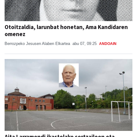
Otoitzaldia, larunbat honetan, Ama Kandidaren
omenez
Berrozpeko Jesusen Alaben Elkartea
abu 07, 09:25
ANDOAIN
Aita Larramendi ikastolako sortzaileen eta