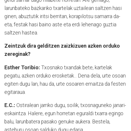
larunbateko bazkariko txartelak uztailean saltzen hasi
ginen, abuztutik iritsi berritan, korapilotsu samarra da-
eta, festak hasi baino aste eta erdi lehenago guztia
saltzen hastea.
Zeintzuk dira gelditzen zaizkizuen azken orduko
zereginak?
Esther Toribio:
Txosnako txandak bete, kartelak
pegatu, azken orduko erosketak... Dena dela, urte osoan
egiten dugu lan, hau da, urte osoaren emaitza da festen
egitaraua.
E.C.:
Ostiralean jarriko dugu, soilik, txosnaguneko janari-
eskaintza. Halere, egun horretan eguraldi txarra egingo
balu, larunbatera pasako genuke aukera. Bestela,
asteburu osoan salduko dugu edaria.