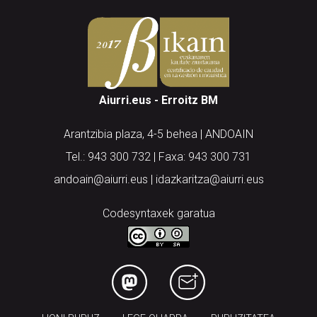
Aiurri.eus - Erroitz BM
Arantzibia plaza, 4-5 behea | ANDOAIN
Tel.: 943 300 732 | Faxa: 943 300 731
andoain@aiurri.eus | idazkaritza@aiurri.eus
Codesyntaxek garatua