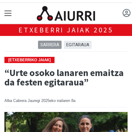
ETXEBERRI JAIAK 2025
SARRERA
EGITARAUA
[ETXEBERRIKO JAIAK]
“Urte osoko lanaren emaitza
da festen egitaraua”
Alba Cabrera Jauregi
2025eko irailaren 8a