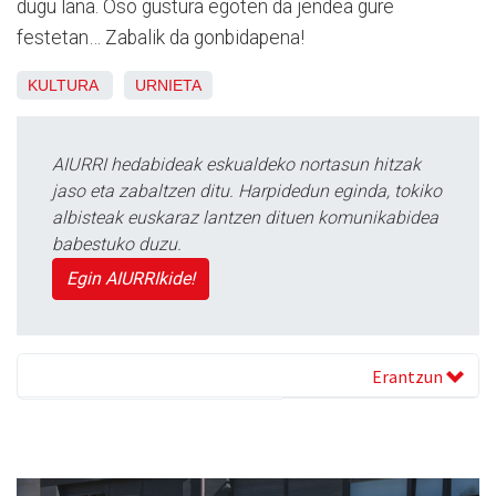
dugu lana. Oso gustura egoten da jendea gure
festetan… Zabalik da gonbidapena!
KULTURA
URNIETA
AIURRI hedabideak eskualdeko nortasun hitzak
jaso eta zabaltzen ditu. Harpidedun eginda, tokiko
albisteak euskaraz lantzen dituen komunikabidea
babestuko duzu.
Egin AIURRIkide!
Erantzun