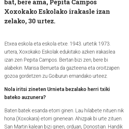
bat, bere ama, Pepita Campos
Xoxokako Eskolako irakasle izan
zelako, 30 urtez.
Etxea eskola eta eskola etxe. 1943. urtetik 1973.
urtera, Xoxokako Eskolak edukitako azken irakaslea
izan zen Pepita Campos. Bertan bizi zen, bere bi
alabekin. Marisa Berrueta da gazteena eta oroitzapen
gozoa gordetzen zu Goiburun emandako urteez.
Nola iritsi zineten Urnieta bezalako herri txiki
bateko auzunera?
Baten batek esanda etorri ginen. Lau hilabete nituen nik
hona (Xoxokara) etorri ginenean. Ahizpak bi urte zituen.
San Martin kalean bizi ginen, orduan, Donostian. Handik