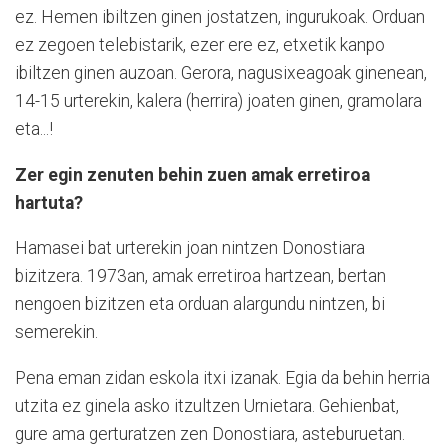
ez. Hemen ibiltzen ginen jostatzen, ingurukoak. Orduan
ez zegoen telebistarik, ezer ere ez, etxetik kanpo
ibiltzen ginen auzoan. Gerora, nagusixeagoak ginenean,
14-15 urterekin, kalera (herrira) joaten ginen, gramolara
eta...!
Zer egin zenuten behin zuen amak erretiroa
hartuta?
Hamasei bat urterekin joan nintzen Donostiara
bizitzera. 1973an, amak erretiroa hartzean, bertan
nengoen bizitzen eta orduan alargundu nintzen, bi
semerekin.
Pena eman zidan eskola itxi izanak. Egia da behin herria
utzita ez ginela asko itzultzen Urnietara. Gehienbat,
gure ama gerturatzen zen Donostiara, asteburuetan.