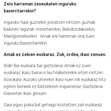
Zein harreman zeneukaten inguruko
baserritarrekin?
Inguruko haur guztiekin jostatzen nintzen, guztiak
baikinen lagunak: minertarrekin, Bekobordakoekin,
Maingoenekoekin... Amak ere harreman ona zuen
inguruko baserritarrekin.
Amak ez zekien euskaraz. Zuk, ordea, ikasi zenuen.
Biak! Bai euskara, bai gaztelania. Amak ez zuen
euskaraz ikasi, baina ni lau hilabeterekin etorri nintzen
Xoxokara. Auzoko umeekin ikasi nuen nik euskaraz hitz
egiten, beraiek ez baitzekiten espainieraz. Gaztelania
klaseetan ikasi genuen.
Gaur egun, pixka bat gehiago kostatzen zait euskaraz