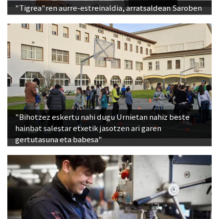
"Tigrea"ren aurre-estreinaldia, arratsaldean Saroben
"Bihotzez eskertu nahi dugu Urnietan nahiz beste
hainbat salestar etxetik jasotzen ari garen
gertutasuna eta babesa"