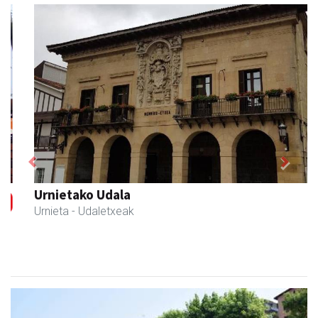
Previous
Next
Urnietako Udala
Urnieta
- Udaletxeak