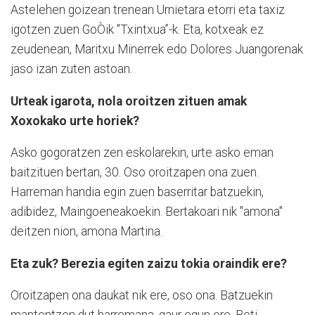
Astelehen goizean trenean Urnietara etorri eta taxiz
igotzen zuen GoÒik "Txintxua”-k. Eta, kotxeak ez
zeudenean, Maritxu Minerrek edo Dolores Juangorenak
jaso izan zuten astoan.
Urteak igarota, nola oroitzen zituen amak
Xoxokako urte horiek?
Asko gogoratzen zen eskolarekin, urte asko eman
baitzituen bertan, 30. Oso oroitzapen ona zuen.
Harreman handia egin zuen baserritar batzuekin,
adibidez, Maingoeneakoekin. Bertakoari nik "amona"
deitzen nion, amona Martina.
Eta zuk? Berezia egiten zaizu tokia oraindik ere?
Oroitzapen ona daukat nik ere, oso ona. Batzuekin