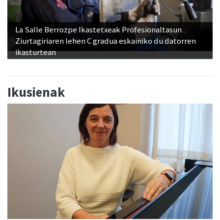
La Salle Berrozpe Ikastetxeak Profesionaltasun
Ziurtagiriaren lehen C gradua eskainiko du datorren
ikasturtean
Ikusienak