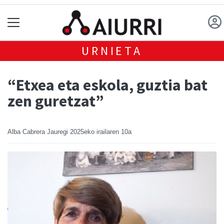
URNIETA
“Etxea eta eskola, guztia bat
zen guretzat”
Alba Cabrera Jauregi
2025eko irailaren 10a