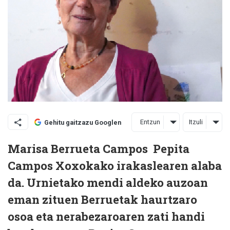
Entzun
Itzuli
Gehitu gaitzazu Googlen
Marisa Berrueta Campos
Pepita
Campos Xoxokako irakaslearen alaba
da.
Urnietako mendi aldeko auzoan
eman zituen Berruetak haurtzaro
osoa eta nerabezaroaren zati handi