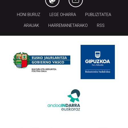
HONI BURUZ
LEGE OHARRA
PUBLIZITATEA
ARAUAK
HARREMANETARAKO
RSS