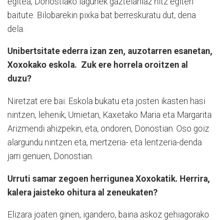
egitea, Donostiako lagunek gaztelaniaz hitz egiten
baitute. Bilobarekin pixka bat berreskuratu dut, dena
dela.
Unibertsitate ederra izan zen, auzotarren esanetan,
Xoxokako eskola.
Zuk ere horrela oroitzen al
duzu?
Niretzat ere bai. Eskola bukatu eta josten ikasten hasi
nintzen, lehenik, Urnietan, Kaxetako Maria eta Margarita
Arizmendi ahizpekin, eta, ondoren, Donostian. Oso goiz
alargundu nintzen eta, mertzeria- eta lentzeria-denda
jarri genuen, Donostian.
Urruti samar zegoen herrigunea Xoxokatik. Herrira,
kalera jaisteko ohitura al zeneukaten?
Elizara joaten ginen, igandero, baina askoz gehiagorako