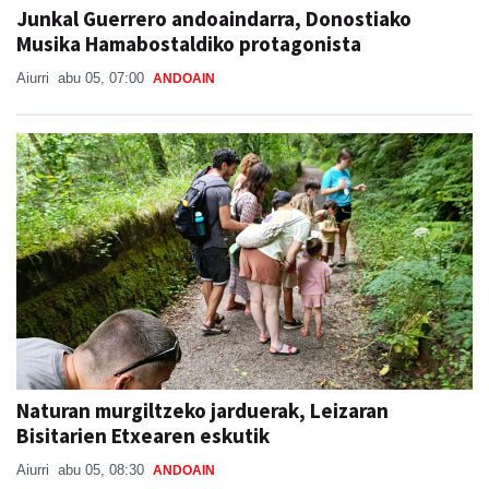
Junkal Guerrero andoaindarra, Donostiako
Musika Hamabostaldiko protagonista
Aiurri
abu 05, 07:00
ANDOAIN
Naturan murgiltzeko jarduerak, Leizaran
Bisitarien Etxearen eskutik
Aiurri
abu 05, 08:30
ANDOAIN