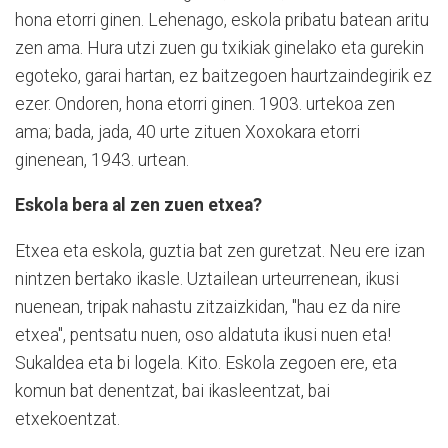
hona etorri ginen. Lehenago, eskola pribatu batean aritu
zen ama. Hura utzi zuen gu txikiak ginelako eta gurekin
egoteko, garai hartan, ez baitzegoen haurtzaindegirik ez
ezer. Ondoren, hona etorri ginen. 1903. urtekoa zen
ama; bada, jada, 40 urte zituen Xoxokara etorri
ginenean, 1943. urtean.
Eskola bera al zen zuen etxea?
Etxea eta eskola, guztia bat zen guretzat. Neu ere izan
nintzen bertako ikasle. Uztailean urteurrenean, ikusi
nuenean, tripak nahastu zitzaizkidan, "hau ez da nire
etxea", pentsatu nuen, oso aldatuta ikusi nuen eta!
Sukaldea eta bi logela. Kito. Eskola zegoen ere, eta
komun bat denentzat, bai ikasleentzat, bai
etxekoentzat.