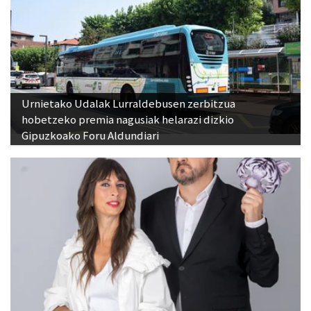
Urnietako Udalak Lurraldebusen zerbitzua
hobetzeko premia nagusiak helarazi dizkio
Gipuzkoako Foru Aldundiari