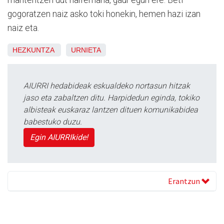
mantentzen dut harremana, gaur egun ere. Beti
gogoratzen naiz asko toki honekin, hemen hazi izan
naiz eta.
HEZKUNTZA
URNIETA
AIURRI hedabideak eskualdeko nortasun hitzak
jaso eta zabaltzen ditu. Harpidedun eginda, tokiko
albisteak euskaraz lantzen dituen komunikabidea
babestuko duzu.
Egin AIURRIkide!
Erantzun