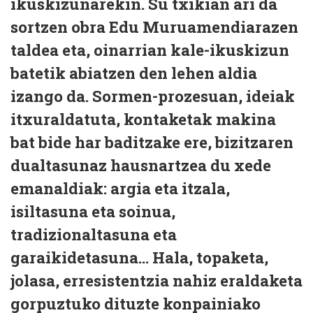
ikuskizunarekin. Su txikian ari da
sortzen obra Edu Muruamendiarazen
taldea eta, oinarrian kale-ikuskizun
batetik abiatzen den lehen aldia
izango da. Sormen-prozesuan, ideiak
itxuraldatuta, kontaketak makina
bat bide har baditzake ere, bizitzaren
dualtasunaz hausnartzea du xede
emanaldiak: argia eta itzala,
isiltasuna eta soinua,
tradizionaltasuna eta
garaikidetasuna… Hala, topaketa,
jolasa, erresistentzia nahiz eraldaketa
gorpuztuko dituzte konpainiako