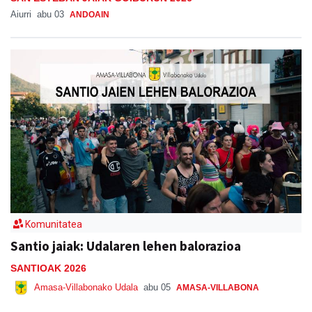
Aiurri
abu 03
ANDOAIN
Komunitatea
Santio jaiak: Udalaren lehen balorazioa
SANTIOAK 2026
Amasa-Villabonako Udala
abu 05
AMASA-VILLABONA