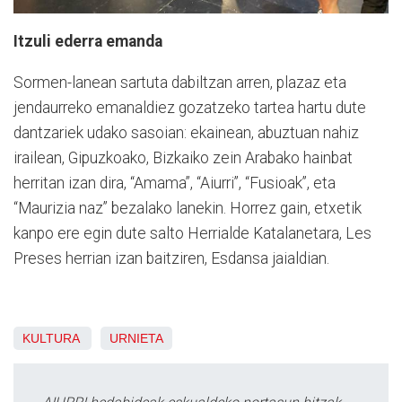
Itzuli ederra emanda
Sormen-lanean sartuta dabiltzan arren, plazaz eta
jendaurreko emanaldiez gozatzeko tartea hartu dute
dantzariek udako sasoian: ekainean, abuztuan nahiz
irailean, Gipuzkoako, Bizkaiko zein Arabako hainbat
herritan izan dira, “Amama”, “Aiurri”, “Fusioak”, eta
“Maurizia naz” bezalako lanekin. Horrez gain, etxetik
kanpo ere egin dute salto Herrialde Katalanetara, Les
Preses herrian izan baitziren, Esdansa jaialdian.
KULTURA
URNIETA