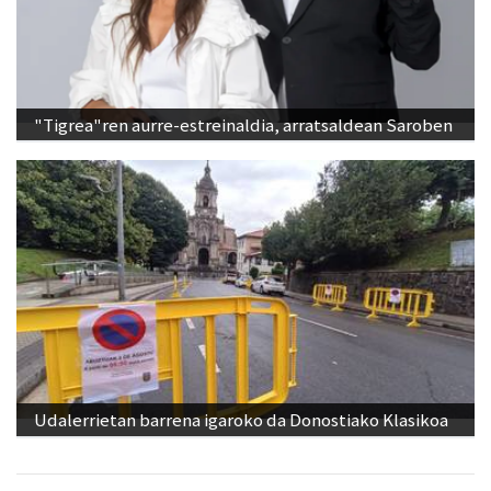
"Tigrea"ren aurre-estreinaldia, arratsaldean Saroben
Udalerrietan barrena igaroko da Donostiako Klasikoa