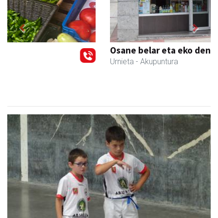
Previous
Next
Osane belar eta eko denda
Urnieta
- Akupuntura