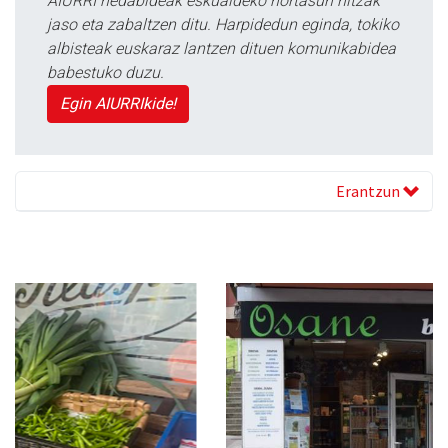
AIURRI hedabideak eskualdeko nortasun hitzak
jaso eta zabaltzen ditu. Harpidedun eginda, tokiko
albisteak euskaraz lantzen dituen komunikabidea
babestuko duzu.
Egin AIURRIkide!
Erantzun