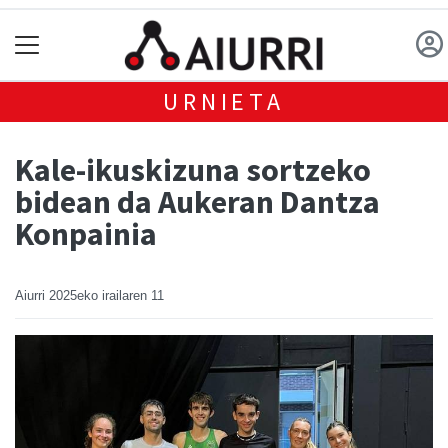
URNIETA
Kale-ikuskizuna sortzeko
bidean da Aukeran Dantza
Konpainia
Aiurri
2025eko irailaren 11