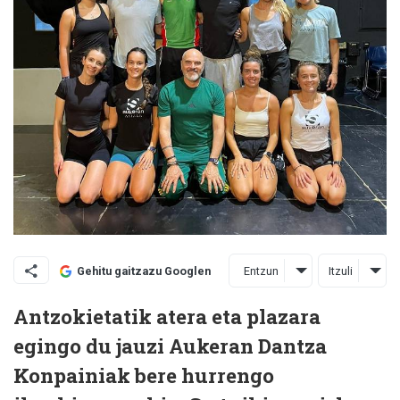
Entzun
Itzuli
Gehitu gaitzazu Googlen
Antzokietatik atera eta plazara
egingo du jauzi Aukeran Dantza
Konpainiak bere hurrengo