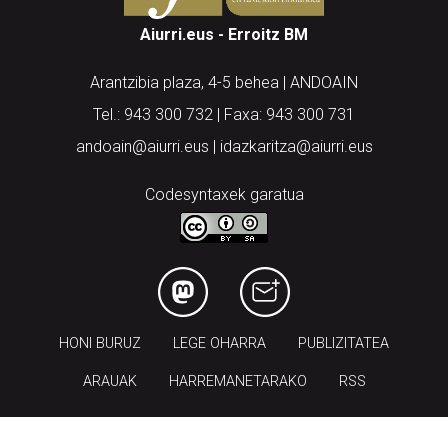
Aiurri.eus - Erroitz BM
Arantzibia plaza, 4-5 behea | ANDOAIN
Tel.: 943 300 732 | Faxa: 943 300 731
andoain@aiurri.eus | idazkaritza@aiurri.eus
Codesyntaxek garatua
HONI BURUZ
LEGE OHARRA
PUBLIZITATEA
ARAUAK
HARREMANETARAKO
RSS