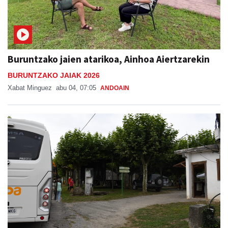
Buruntzako jaien atarikoa, Ainhoa Aiertzarekin
BURUNTZAKO JAIAK 2026
Xabat Minguez
abu 04, 07:05
ANDOAIN