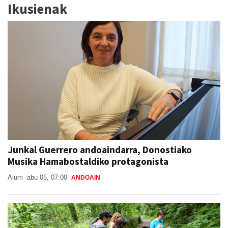
Ikusienak
Junkal Guerrero andoaindarra, Donostiako
Musika Hamabostaldiko protagonista
Aiurri
abu 05, 07:00
ANDOAIN