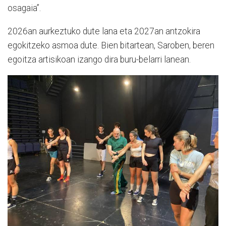
osagaia”.
2026an aurkeztuko dute lana eta 2027an antzokira
egokitzeko asmoa dute. Bien bitartean, Saroben, beren
egoitza artisikoan izango dira buru-belarri lanean.