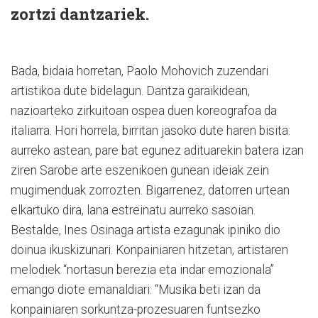
zortzi dantzariek.
Bada, bidaia horretan, Paolo Mohovich zuzendari
artistikoa dute bidelagun. Dantza garaikidean,
nazioarteko zirkuitoan ospea duen koreografoa da
italiarra. Hori horrela, birritan jasoko dute haren bisita:
aurreko astean, pare bat egunez adituarekin batera izan
ziren Sarobe arte eszenikoen gunean ideiak zein
mugimenduak zorrozten. Bigarrenez, datorren urtean
elkartuko dira, lana estreinatu aurreko sasoian.
Bestalde, Ines Osinaga artista ezagunak ipiniko dio
doinua ikuskizunari. Konpainiaren hitzetan, artistaren
melodiek “nortasun berezia eta indar emozionala”
emango diote emanaldiari: “Musika beti izan da
konpainiaren sorkuntza-prozesuaren funtsezko