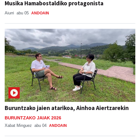
Musika Hamabostaldiko protagonista
Aiurri
abu 05
ANDOAIN
Buruntzako jaien atarikoa, Ainhoa Aiertzarekin
BURUNTZAKO JAIAK 2026
Xabat Minguez
abu 04
ANDOAIN