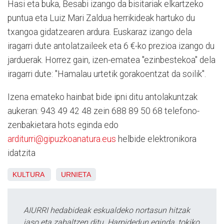
Hasi eta buka, Besabi izango da bisitariak elkartzeko
puntua eta Luiz Mari Zaldua herrikideak hartuko du
txangoa gidatzearen ardura. Euskaraz izango dela
iragarri dute antolatzaileek eta 6 €-ko prezioa izango du
jarduerak. Horrez gain, izen-ematea "ezinbestekoa" dela
iragarri dute: "Hamalau urtetik gorakoentzat da soilik".
Izena emateko hainbat bide ipni ditu antolakuntzak
aukeran: 943 49 42 48 zein 688 89 50 68 telefono-
zenbakietara hots eginda edo
arditurri@gipuzkoanatura.eus
helbide elektronikora
idatzita
KULTURA
URNIETA
AIURRI hedabideak eskualdeko nortasun hitzak
jaso eta zabaltzen ditu. Harpidedun eginda, tokiko