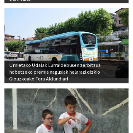
Urnietako Udalak Lurraldebusen zerbitzua
hobetzeko premia nagusiak helarazi dizkio
Gipuzkoako Foru Aldundiari