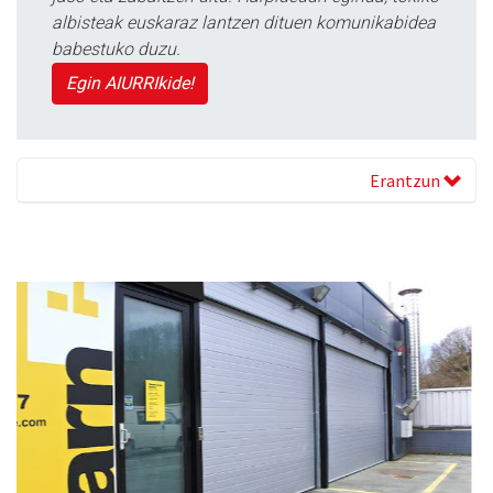
albisteak euskaraz lantzen dituen komunikabidea
babestuko duzu.
Egin AIURRIkide!
Erantzun