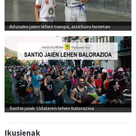
Adunako jaien lehen txanpa, asteburu honetan
Santio jaiak: Udalaren lehen balorazioa
Ikusienak