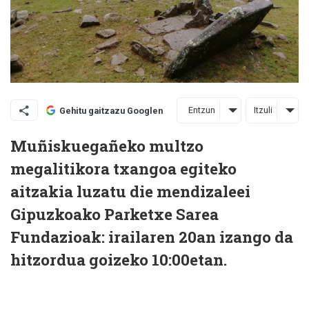
Entzun
Itzuli
Gehitu gaitzazu Googlen
Muñiskuegañeko multzo
megalitikora txangoa egiteko
aitzakia luzatu die mendizaleei
Gipuzkoako Parketxe Sarea
Fundazioak: irailaren 20an izango da
hitzordua goizeko 10:00etan.