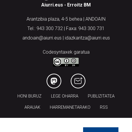
Aiurri.eus - Erroitz BM
Arantzibia plaza, 4-5 behea | ANDOAIN
Tel.: 943 300 732 | Faxa: 943 300 731
andoain@aiurri.eus | idazkaritza@aiurri.eus
Codesyntaxek garatua
HONI BURUZ
LEGE OHARRA
PUBLIZITATEA
ARAUAK
HARREMANETARAKO
RSS