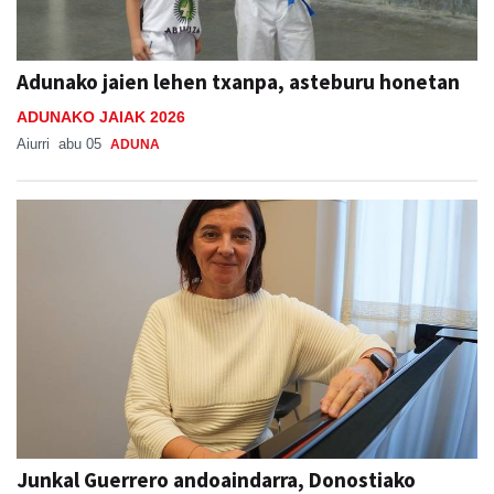
Adunako jaien lehen txanpa, asteburu honetan
ADUNAKO JAIAK 2026
Aiurri
abu 05
ADUNA
Junkal Guerrero andoaindarra, Donostiako