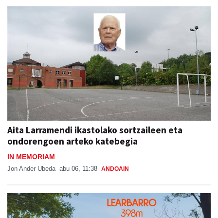
Aita Larramendi ikastolako sortzaileen eta
ondorengoen arteko katebegia
IN MEMORIAM
Jon Ander Ubeda
abu 06, 11:38
ANDOAIN