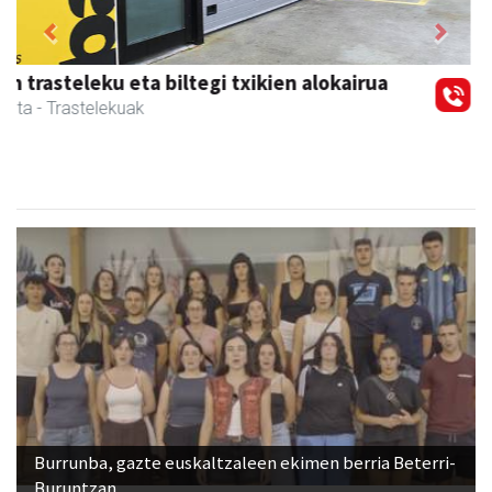
Previous
Next
Magale Ikastetxea
Urnieta
- Hezkuntza
Burrunba, gazte euskaltzaleen ekimen berria Beterri-
Buruntzan