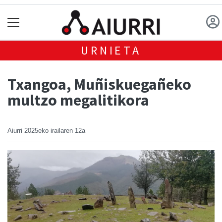
URNIETA
Txangoa, Muñiskuegañeko
multzo megalitikora
Aiurri
2025eko irailaren 12a