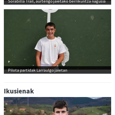
Sorabilla Trail, aurtengo jaietako berrikuntza nagusia
Pilota partidak Larraulgo jaietan
Ikusienak