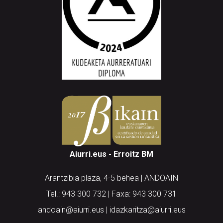
Aiurri.eus - Erroitz BM
Arantzibia plaza, 4-5 behea | ANDOAIN
Tel.: 943 300 732 | Faxa: 943 300 731
andoain@aiurri.eus | idazkaritza@aiurri.eus