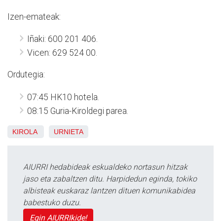
Izen-emateak:
Iñaki: 600 201 406.
Vicen: 629 524 00.
Ordutegia:
07:45 HK10 hotela.
08:15 Guria-Kiroldegi parea.
KIROLA
URNIETA
AIURRI hedabideak eskualdeko nortasun hitzak
jaso eta zabaltzen ditu. Harpidedun eginda, tokiko
albisteak euskaraz lantzen dituen komunikabidea
babestuko duzu.
Egin AIURRIkide!