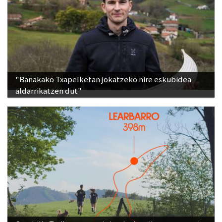
"Banakako Txapelketan jokatzeko nire eskubidea
aldarrikatzen dut"