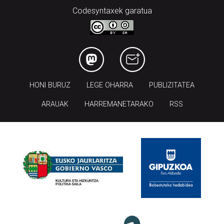
Codesyntaxek garatua
HONI BURUZ
LEGE OHARRA
PUBLIZITATEA
ARAUAK
HARREMANETARAKO
RSS