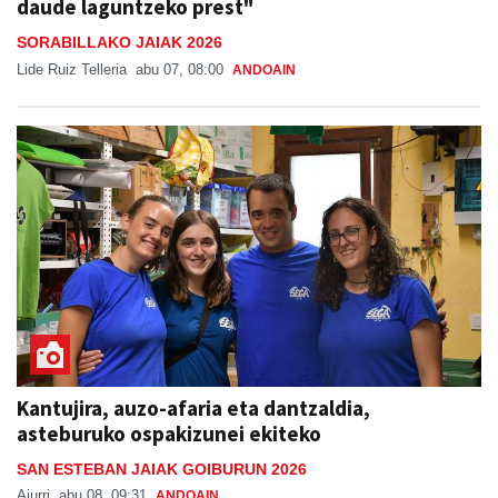
daude laguntzeko prest"
SORABILLAKO JAIAK 2026
Lide Ruiz Telleria
abu 07, 08:00
ANDOAIN
Kantujira, auzo-afaria eta dantzaldia,
asteburuko ospakizunei ekiteko
SAN ESTEBAN JAIAK GOIBURUN 2026
Aiurri
abu 08, 09:31
ANDOAIN