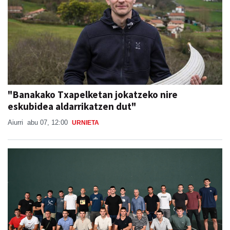
"Banakako Txapelketan jokatzeko nire
eskubidea aldarrikatzen dut"
Aiurri
abu 07, 12:00
URNIETA