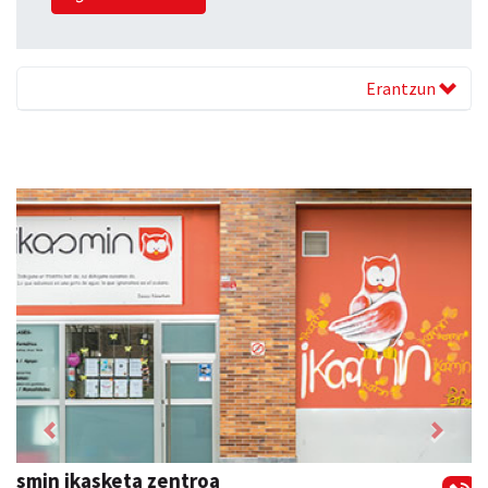
Erantzun
Previous
Next
Barn trasteleku eta biltegi txikien alokairua