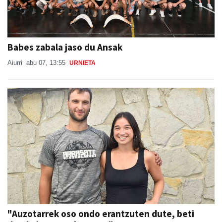
Babes zabala jaso du Ansak
Aiurri
abu 07, 13:55
URNIETA
"Auzotarrek oso ondo erantzuten dute, beti