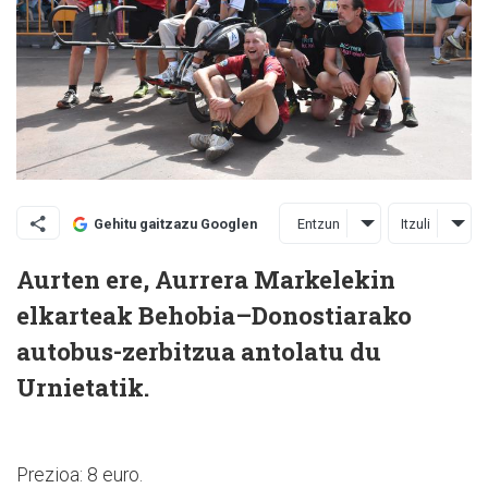
Entzun
Itzuli
Gehitu gaitzazu Googlen
Aurten ere, Aurrera Markelekin
elkarteak Behobia–Donostiarako
autobus-zerbitzua antolatu du
Urnietatik.
Prezioa: 8 euro.