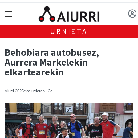
URNIETA
Behobiara autobusez,
Aurrera Markelekin
elkartearekin
Aiurri
2025eko urriaren 12a