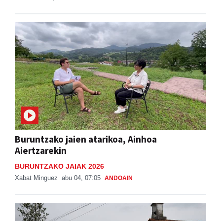
Buruntzako jaien atarikoa, Ainhoa
Aiertzarekin
BURUNTZAKO JAIAK 2026
Xabat Minguez
abu 04, 07:05
ANDOAIN