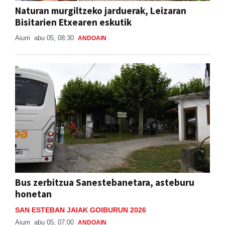
Naturan murgiltzeko jarduerak, Leizaran
Bisitarien Etxearen eskutik
Aiurri
abu 05, 08:30
ANDOAIN
Bus zerbitzua Sanestebanetara, asteburu
honetan
SAN ESTEBAN JAIAK GOIBURUN 2026
Aiurri
abu 05, 07:00
ANDOAIN