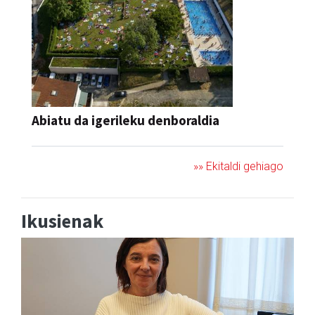
Abiatu da igerileku denboraldia
»» Ekitaldi gehiago
Ikusienak