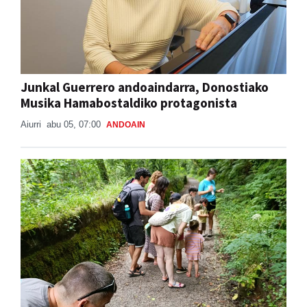
Junkal Guerrero andoaindarra, Donostiako
Musika Hamabostaldiko protagonista
Aiurri
abu 05, 07:00
ANDOAIN