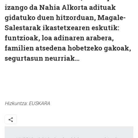
izango da Nahia Alkorta adituak
gidatuko duen hitzorduan, Magale-
Salestarak ikastetxearen eskutik:
funtzioak, loa adinaren arabera,
familien atsedena hobetzeko gakoak,
segurtasun neurriak...
Hizkuntza:
EUSKARA