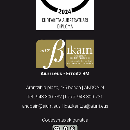
Aiurri.eus - Erroitz BM
Arantzibia plaza, 4-5 behea | ANDOAIN
Tel.: 943 300 732 | Faxa: 943 300 731
andoain@aiurri.eus | idazkaritza@aiurri.eus
Codesyntaxek garatua