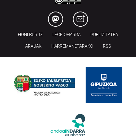
HONI BURUZ
LEGE OHARRA
PUBLIZITATEA
ARAUAK
HARREMANETARAKO
RSS