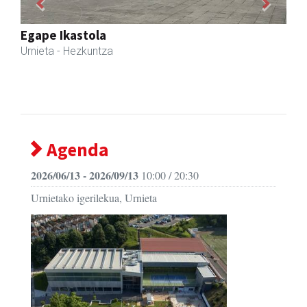
Previous
Next
Ikasmin ikasketa zentroa
Urnieta
- Ikasketa zentroak
Agenda
2026/06/13 - 2026/09/13
10:00 / 20:30
Urnietako igerilekua, Urnieta