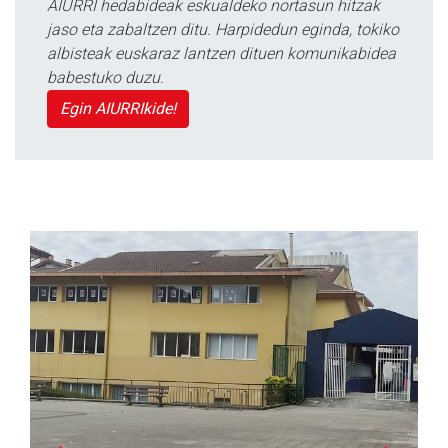
AIURRI hedabideak eskualdeko nortasun hitzak
jaso eta zabaltzen ditu. Harpidedun eginda, tokiko
albisteak euskaraz lantzen dituen komunikabidea
babestuko duzu.
Egin AIURRIkide!