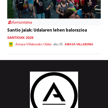
Komunitatea
Santio jaiak: Udalaren lehen balorazioa
SANTIOAK 2026
Amasa-Villabonako Udala
abu 05
AMASA-VILLABONA