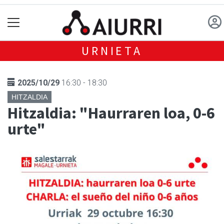
URNIETA
2025/10/29
16:30 - 18:30
HITZALDIA
Hitzaldia: "Haurraren loa, 0-6
urte"