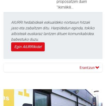
proposatzen duen
"Ikimilikili…
AIURRI hedabideak eskualdeko nortasun hitzak
jaso eta zabaltzen ditu. Harpidedun eginda, tokiko
albisteak euskaraz lantzen dituen komunikabidea
babestuko duzu.
Egin AIURRIkide!
Erantzun