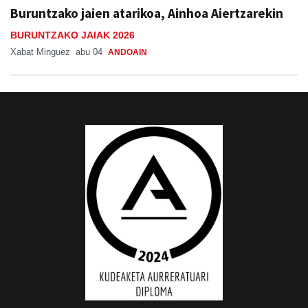
Buruntzako jaien atarikoa, Ainhoa Aiertzarekin
BURUNTZAKO JAIAK 2026
Xabat Minguez
abu 04
ANDOAIN