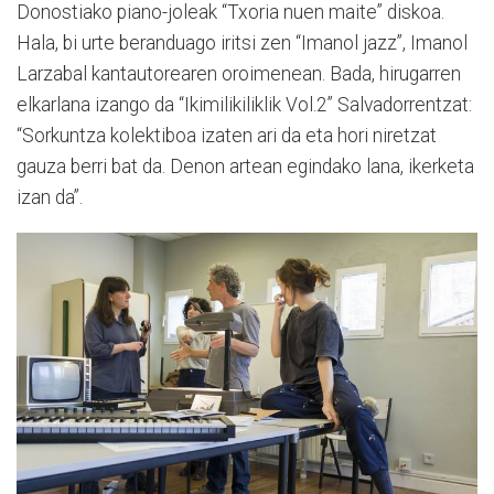
Donostiako piano-joleak “Txoria nuen maite” diskoa.
Hala, bi urte beranduago iritsi zen “Imanol jazz”, Imanol
Larzabal kantautorearen oroimenean. Bada, hirugarren
elkarlana izango da “Ikimilikiliklik Vol.2” Salvadorrentzat:
“Sorkuntza kolektiboa izaten ari da eta hori niretzat
gauza berri bat da. Denon artean egindako lana, ikerketa
izan da”.