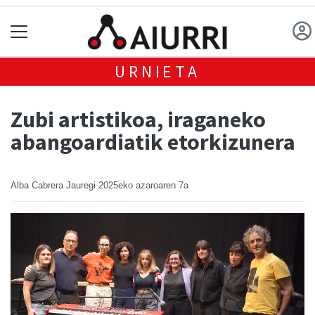
URNIETA
Zubi artistikoa, iraganeko
abangoardiatik etorkizunera
Alba Cabrera Jauregi
2025eko azaroaren 7a