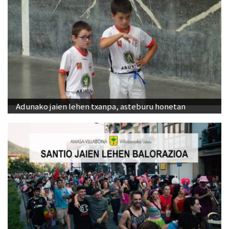
Adunako jaien lehen txanpa, asteburu honetan