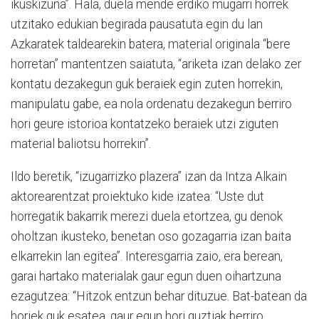
ikuskizuna”. Hala, duela mende erdiko mugarri horrek
utzitako edukian begirada pausatuta egin du lan
Azkaratek taldearekin batera, material originala “bere
horretan” mantentzen saiatuta, “ariketa izan delako zer
kontatu dezakegun guk beraiek egin zuten horrekin,
manipulatu gabe, ea nola ordenatu dezakegun berriro
hori geure istorioa kontatzeko beraiek utzi ziguten
material baliotsu horrekin”.
Ildo beretik, “izugarrizko plazera” izan da Intza Alkain
aktorearentzat proiektuko kide izatea: “Uste dut
horregatik bakarrik merezi duela etortzea, gu denok
oholtzan ikusteko, benetan oso gozagarria izan baita
elkarrekin lan egitea”. Interesgarria zaio, era berean,
garai hartako materialak gaur egun duen oihartzuna
ezagutzea: “Hitzok entzun behar dituzue. Bat-batean da
horiek guk esatea, gaur egun hori guztiak berriro