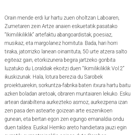
Orain mende erdi lur hartu zuen oholtzan Laboaren,
Zumetaren zein Artze anaien eskuetatik pasatako
“Ikimilikiliklik” artefaktu abangoardistak, poesiaz,
musikaz, eta margolanez hornituta. Bada, hari horri
tiraka, jatorrizko lanean oinarrituta, 50 urte atzera salto
egiteaz gain, etorkizunera begira jartzeko gonbita
luzatuko du Loraldiak ekoitzi duen “Ikimilikiliklik Vol.2”
ikuskizunak. Hala, lotura berezia du Sarobek
proiektuarekin, sorkuntza-fabrika baten itxura hartu baitu
azken boladan aretoak, obraren muntaiaren lekuko. Esku
artean darabiltena aurkezteko asmoz, aurkezpena izan
zen pasa den astearte goizean arte eszenikoen
gunean, eta bertan egon zen egungo emanaldia ondu
duen taldea: Euskal Herriko areto handietara jauzi egin