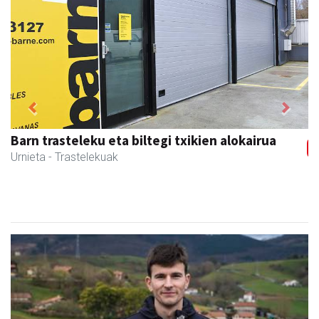
Previous
Next
Barn trasteleku eta biltegi txikien alokairua
Urnieta
- Trastelekuak