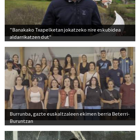
"Banakako Txapelketan jokatzeko nire eskubidea
aldarrikatzen dut"
Burrunba, gazte euskaltzaleen ekimen berria Beterri-
Buruntzan