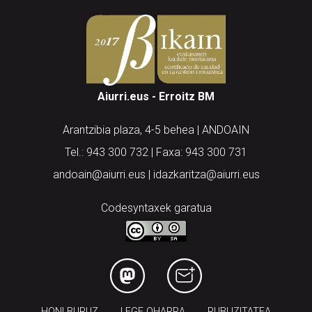
Aiurri.eus - Erroitz BM
Arantzibia plaza, 4-5 behea | ANDOAIN
Tel.: 943 300 732 | Faxa: 943 300 731
andoain@aiurri.eus | idazkaritza@aiurri.eus
Codesyntaxek garatua
HONI BURUZ
LEGE OHARRA
PUBLIZITATEA