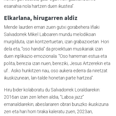
esanahia nola hartzen duen ikustea”.
Elkarlana, hirugarren aldiz
Mende laurden eman zuen gutxi gorabehera Iñaki
Salvadorrek Mikel Laboaren mundu melodikoan
murgilduta, izan kontzertuetan, izan grabazioetan. Hori
dela eta, "oso handia" da proiektuan musikariak izan
duen inplikazio emozionala: "Oso harreman estua eta
polita, berezia izan nuen, bereziki, Jesus Artzerekin eta
uf... Asko hunkitzen nau, oso aukera ederra da niretzat
ikuskizunean, lan-talde honetan parte hartzea".
Hiru bider kolaboratu du Salvadorrek Loraldiarekin:
2016an izan zen lehen aldia, “Laboa jazz”
emanaldiarekin; abeslariaren obrari buruzko ikuskizuna
zen eta hari horri tiraka kaleratu zuen, 2023an,