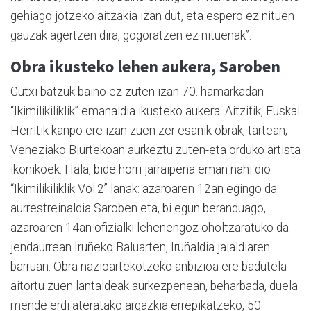
gehiago jotzeko aitzakia izan dut, eta espero ez nituen
gauzak agertzen dira, gogoratzen ez nituenak”.
Obra ikusteko lehen aukera, Saroben
Gutxi batzuk baino ez zuten izan 70. hamarkadan
“Ikimilikiliklik” emanaldia ikusteko aukera. Aitzitik, Euskal
Herritik kanpo ere izan zuen zer esanik obrak, tartean,
Veneziako Biurtekoan aurkeztu zuten-eta orduko artista
ikonikoek. Hala, bide horri jarraipena eman nahi dio
“Ikimilikiliklik Vol.2” lanak: azaroaren 12an egingo da
aurrestreinaldia Saroben eta, bi egun beranduago,
azaroaren 14an ofizialki lehenengoz oholtzaratuko da
jendaurrean Iruñeko Baluarten, Iruñaldia jaialdiaren
barruan. Obra nazioartekotzeko anbizioa ere badutela
aitortu zuen lantaldeak aurkezpenean, beharbada, duela
mende erdi ateratako argazkia errepikatzeko, 50