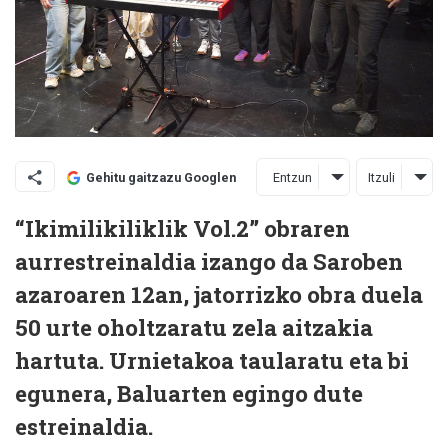
Entzun
Itzuli
Gehitu gaitzazu Googlen
“Ikimilikiliklik Vol.2” obraren
aurrestreinaldia izango da Saroben
azaroaren 12an, jatorrizko obra duela
50 urte oholtzaratu zela aitzakia
hartuta. Urnietakoa taularatu eta bi
egunera, Baluarten egingo dute
estreinaldia.