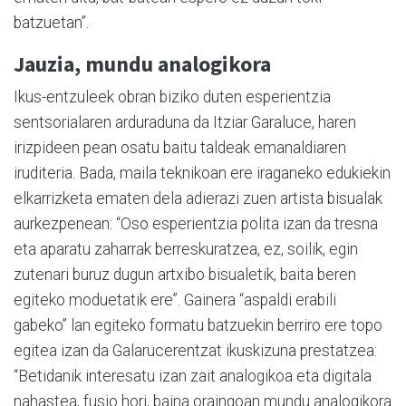
batzuetan”.
Jauzia, mundu analogikora
Ikus-entzuleek obran biziko duten esperientzia
sentsorialaren arduraduna da Itziar Garaluce, haren
irizpideen pean osatu baitu taldeak emanaldiaren
iruditeria. Bada, maila teknikoan ere iraganeko edukiekin
elkarrizketa ematen dela adierazi zuen artista bisualak
aurkezpenean: “Oso esperientzia polita izan da tresna
eta aparatu zaharrak berreskuratzea, ez, soilik, egin
zutenari buruz dugun artxibo bisualetik, baita beren
egiteko moduetatik ere”. Gainera “aspaldi erabili
gabeko” lan egiteko formatu batzuekin berriro ere topo
egitea izan da Galarucerentzat ikuskizuna prestatzea:
“Betidanik interesatu izan zait analogikoa eta digitala
nahastea, fusio hori, baina oraingoan mundu analogikora