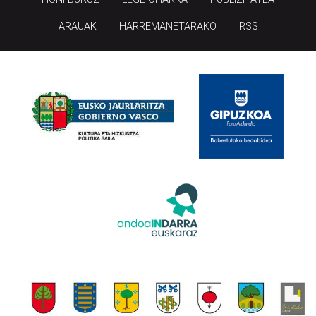
ARAUAK
HARREMANETARAKO
RSS