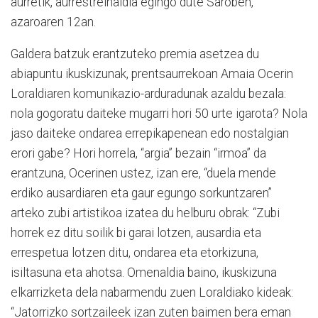
aurretik, aurrestreinaldia egingo dute Saroben,
azaroaren 12an.
Galdera batzuk erantzuteko premia asetzea du
abiapuntu ikuskizunak, prentsaurrekoan Amaia Ocerin
Loraldiaren komunikazio-arduradunak azaldu bezala:
nola gogoratu daiteke mugarri hori 50 urte igarota? Nola
jaso daiteke ondarea errepikapenean edo nostalgian
erori gabe? Hori horrela, “argia” bezain “irmoa” da
erantzuna, Ocerinen ustez, izan ere, “duela mende
erdiko ausardiaren eta gaur egungo sorkuntzaren”
arteko zubi artistikoa izatea du helburu obrak: “Zubi
horrek ez ditu soilik bi garai lotzen, ausardia eta
errespetua lotzen ditu, ondarea eta etorkizuna,
isiltasuna eta ahotsa. Omenaldia baino, ikuskizuna
elkarrizketa dela nabarmendu zuen Loraldiako kideak:
“Jatorrizko sortzaileek izan zuten baimen bera eman