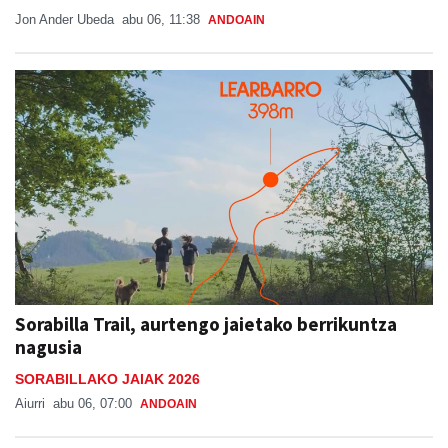
Jon Ander Ubeda
abu 06, 11:38
ANDOAIN
Sorabilla Trail, aurtengo jaietako berrikuntza
nagusia
SORABILLAKO JAIAK 2026
Aiurri
abu 06, 07:00
ANDOAIN