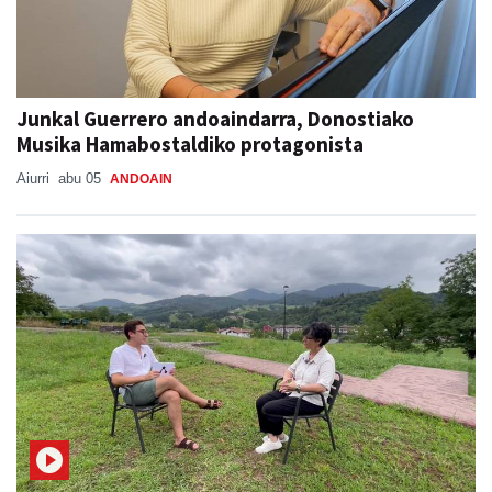
Junkal Guerrero andoaindarra, Donostiako
Musika Hamabostaldiko protagonista
Aiurri
abu 05
ANDOAIN