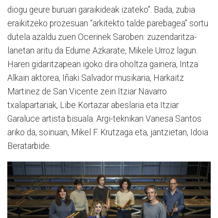
diogu geure buruari garaikideak izateko”. Bada, zubia
eraikitzeko prozesuan “arkitekto talde parebagea” sortu
dutela azaldu zuen Ocerinek Saroben: zuzendaritza-
lanetan aritu da Edurne Azkarate, Mikele Urroz lagun.
Haren gidaritzapean igoko dira oholtza gainera, Intza
Alkain aktorea, Iñaki Salvador musikaria, Harkaitz
Martinez de San Vicente zein Itziar Navarro
txalapartariak, Libe Kortazar abeslaria eta Itziar
Garaluce artista bisuala. Argi-teknikan Vanesa Santos
ariko da, soinuan, Mikel F. Krutzaga eta, jantzietan, Idoia
Beratarbide.