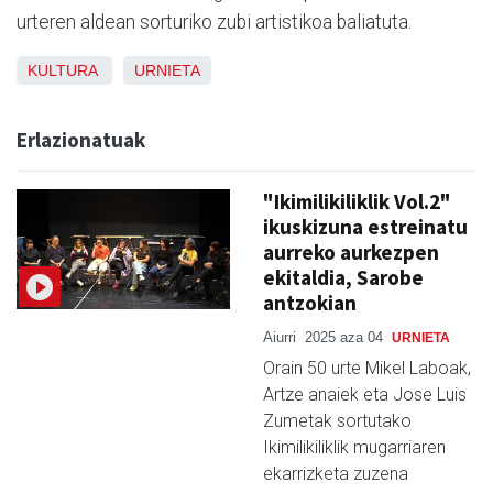
urteren aldean sorturiko zubi artistikoa baliatuta.
KULTURA
URNIETA
Erlazionatuak
"Ikimilikiliklik Vol.2"
ikuskizuna estreinatu
aurreko aurkezpen
ekitaldia, Sarobe
antzokian
Aiurri
2025 aza 04
URNIETA
Orain 50 urte Mikel Laboak,
Artze anaiek eta Jose Luis
Zumetak sortutako
Ikimilikiliklik mugarriaren
ekarrizketa zuzena