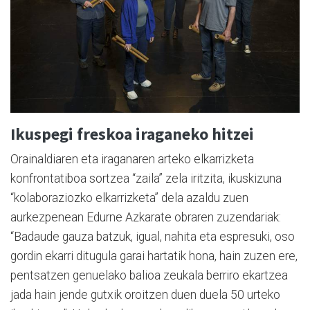
Ikuspegi freskoa iraganeko hitzei
Orainaldiaren eta iraganaren arteko elkarrizketa
konfrontatiboa sortzea “zaila” zela iritzita, ikuskizuna
“kolaboraziozko elkarrizketa” dela azaldu zuen
aurkezpenean Edurne Azkarate obraren zuzendariak:
“Badaude gauza batzuk, igual, nahita eta espresuki, oso
gordin ekarri ditugula garai hartatik hona, hain zuzen ere,
pentsatzen genuelako balioa zeukala berriro ekartzea
jada hain jende gutxik oroitzen duen duela 50 urteko