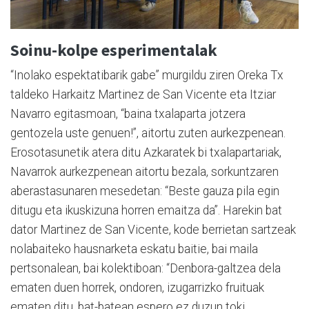
Soinu-kolpe esperimentalak
“Inolako espektatibarik gabe” murgildu ziren Oreka Tx
taldeko Harkaitz Martinez de San Vicente eta Itziar
Navarro egitasmoan, “baina txalaparta jotzera
gentozela uste genuen!”, aitortu zuten aurkezpenean.
Erosotasunetik atera ditu Azkaratek bi txalapartariak,
Navarrok aurkezpenean aitortu bezala, sorkuntzaren
aberastasunaren mesedetan: “Beste gauza pila egin
ditugu eta ikuskizuna horren emaitza da”. Harekin bat
dator Martinez de San Vicente, kode berrietan sartzeak
nolabaiteko hausnarketa eskatu baitie, bai maila
pertsonalean, bai kolektiboan: “Denbora-galtzea dela
ematen duen horrek, ondoren, izugarrizko fruituak
ematen ditu, bat-batean espero ez duzun toki