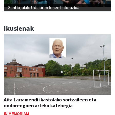
Santio jaiak: Udalaren lehen balorazioa
Ikusienak
Aita Larramendi ikastolako sortzaileen eta
ondorengoen arteko katebegia
IN MEMORIAM