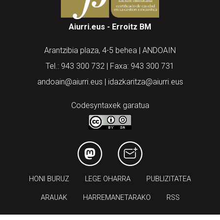
Aiurri.eus - Erroitz BM
Arantzibia plaza, 4-5 behea | ANDOAIN
Tel.: 943 300 732 | Faxa: 943 300 731
andoain@aiurri.eus | idazkaritza@aiurri.eus
Codesyntaxek garatua
HONI BURUZ
LEGE OHARRA
PUBLIZITATEA
ARAUAK
HARREMANETARAKO
RSS