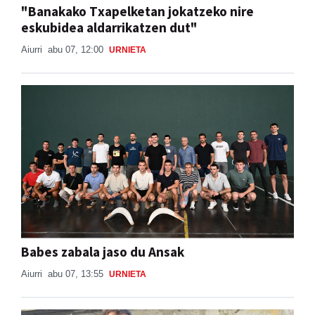
"Banakako Txapelketan jokatzeko nire
eskubidea aldarrikatzen dut"
Aiurri
abu 07, 12:00
URNIETA
Babes zabala jaso du Ansak
Aiurri
abu 07, 13:55
URNIETA