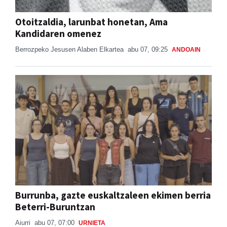
Otoitzaldia, larunbat honetan, Ama
Kandidaren omenez
Berrozpeko Jesusen Alaben Elkartea
abu 07, 09:25
ANDOAIN
Burrunba, gazte euskaltzaleen ekimen berria
Beterri-Buruntzan
Aiurri
abu 07, 07:00
URNIETA