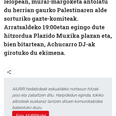
lelopean, mural-margoketa antolatu
du herrian gaurko Palestinaren alde
sorturiko gazte-komiteak.
Arratsaldeko 19:00etan egingo dute
hitzordua Plazido Muxika plazan eta,
bien bitartean, Achucarro DJ-ak
girotuko du ekimena.
AIURRI hedabideak eskualdeko nortasun hitzak
jaso eta zabaltzen ditu. Harpidedun eginda, tokiko
albisteak euskaraz lantzen dituen komunikabidea
babestuko duzu.
Egin AIURRIkide!