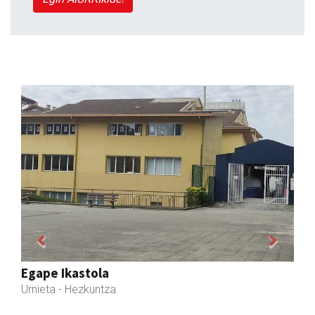
Previous
Next
Urnietako Udala
Urnieta
- Udaletxeak