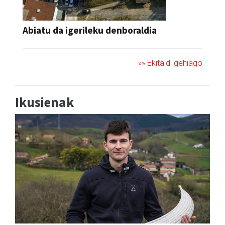
Abiatu da igerileku denboraldia
»» Ekitaldi gehiago
Ikusienak