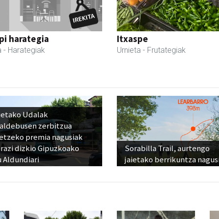
i harategia
Itxaspe
a
- Harategiak
Urnieta
- Frutategiak
ietako Udalak
raldebusen zerbitzua
etzeko premia nagusiak
razi dizkio Gipuzkoako
Sorabilla Trail, aurtengo
 Aldundiari
jaietako berrikuntza nagus