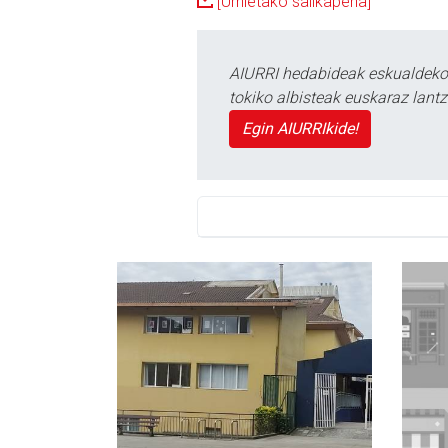
[Urnietako sailkapena]
AIURRI hedabideak eskualdeko n
tokiko albisteak euskaraz lan
Egin AIURRIkide!