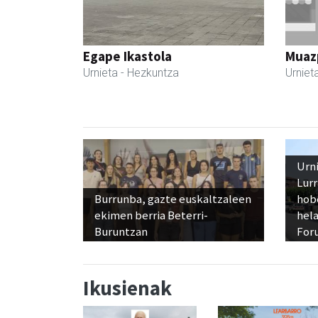
Egape Ikastola
Muazp
Urnieta
- Hezkuntza
Urniet
Urn
Lur
Burrunba, gazte euskaltzaleen
hob
ekimen berria Beterri-
hela
Buruntzan
Foru
Ikusienak