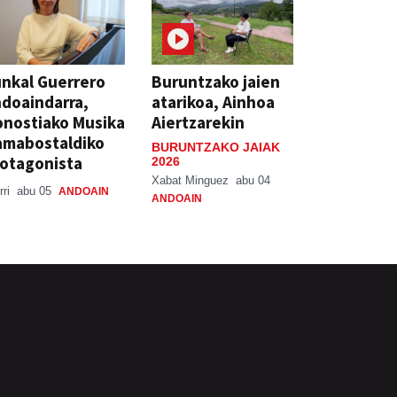
nkal Guerrero
Buruntzako jaien
doaindarra,
atarikoa, Ainhoa
nostiako Musika
Aiertzarekin
amabostaldiko
BURUNTZAKO JAIAK
otagonista
2026
Xabat Minguez
abu 04
rri
abu 05
ANDOAIN
ANDOAIN