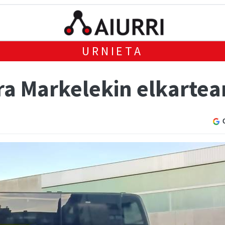
URNIETA
ra Markelekin elkartea