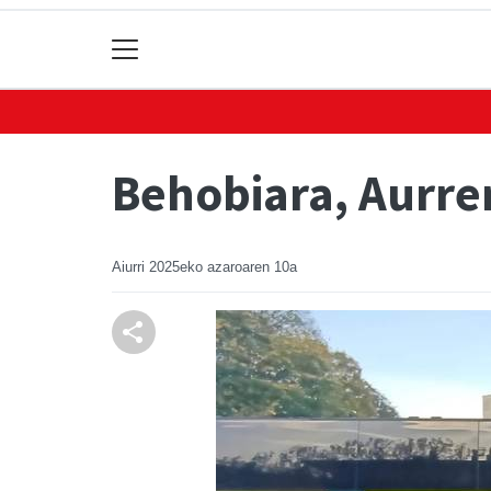
Behobiara, Aurre
Aiurri
2025eko azaroaren 10a