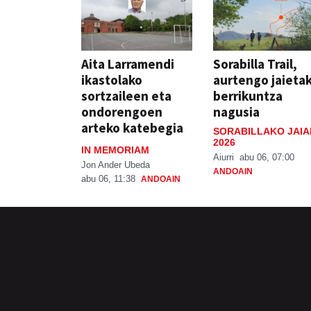
Aita Larramendi
Sorabilla Trail,
ikastolako
aurtengo jaieta
sortzaileen eta
berrikuntza
ondorengoen
nagusia
arteko katebegia
SORABILLAKO JAIA
2026
IN MEMORIAM
Aiurri
abu 06, 07:00
Jon Ander Ubeda
ANDOAIN
abu 06, 11:38
ANDOAIN