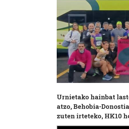
Urnietako hainbat last
atzo, Behobia-Donostia
zuten irteteko, HK10 h