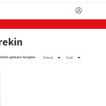
rekin
Gehitu gaitzazu Googlen
Entzun
Itzuli