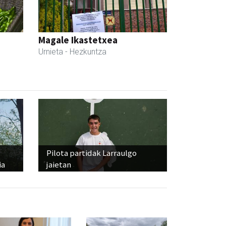
Magale Ikastetxea
Urnieta
- Hezkuntza
Pilota partidak Larraulgo
ia
jaietan