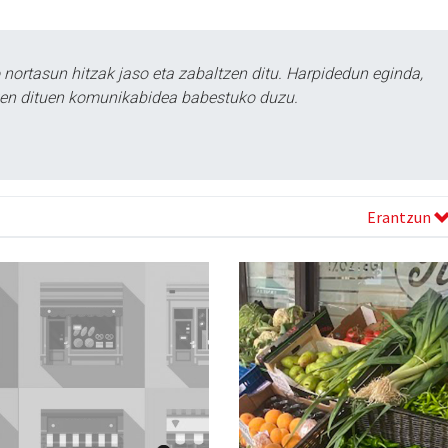
ortasun hitzak jaso eta zabaltzen ditu. Harpidedun eginda,
tzen dituen komunikabidea babestuko duzu.
Erantzun