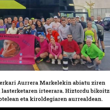
erkari Aurrera Markelekin abiatu ziren
 lasterketaren irteerara. Hiztordu bikoit
otelean eta kiroldegiaren aurrealdean.