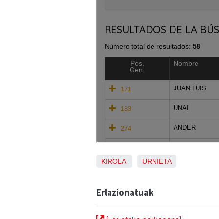
KIROLA
URNIETA
Erlazionatuak