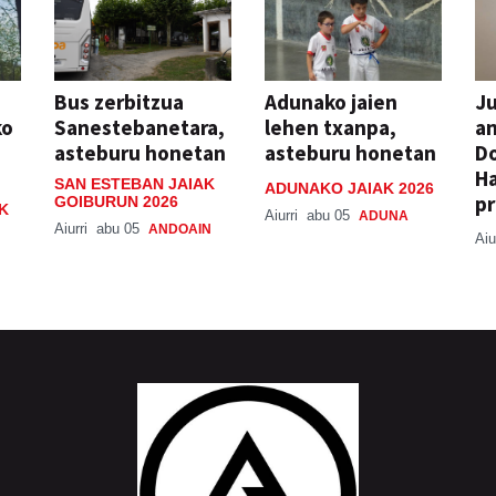
Bus zerbitzua
Adunako jaien
Ju
ko
Sanestebanetara,
lehen txanpa,
an
asteburu honetan
asteburu honetan
Do
H
SAN ESTEBAN JAIAK
ADUNAKO JAIAK 2026
pr
GOIBURUN 2026
K
Aiurri
abu 05
ADUNA
Aiurri
abu 05
ANDOAIN
Aiu